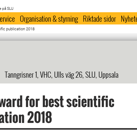
e på SLU
ervice
Organisation & styrning
Riktade sidor
Nyhet
fic publication 2018
Tanngrisner 1, VHC, Ulls väg 26, SLU, Uppsala
ard for best scientific
ation 2018