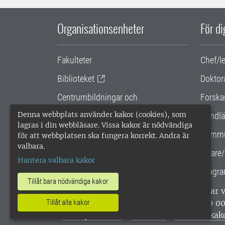
Organisationsenheter
För d
Fakulteter
Chef/l
Biblioteket
Doktor
Centrumbildningar och
Forska
samarbetsprojekt
Denna webbplats använder kakor (cookies), som
Handlä
lagras i din webbläsare. Vissa kakor är nödvändiga
Gemensamma verksamhetsstödet
Kommu
för att webbplatsen ska fungera korrekt. Andra är
valbara.
SLU Holding
Lärare/
Hantera valbara kakor
Progra
Tillåt bara nödvändiga kakor
SLU, Sveriges lantbruksuniversitet, har
enligt ISO 14001. •
Telefon: 018-67 10 0
Tillåt alla kakor
webbplatser
•
Vid KRIS
•
Hantera kak