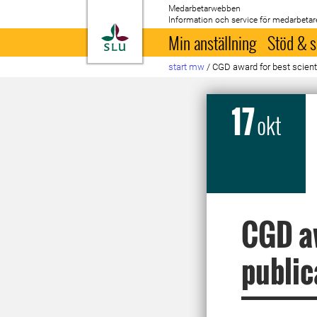
Medarbetarwebben
Information och service för medarbetar
Till startsida
Min anställning
Stöd & s
start mw
/
CGD award for best scienti
17
okt
CGD aw
public