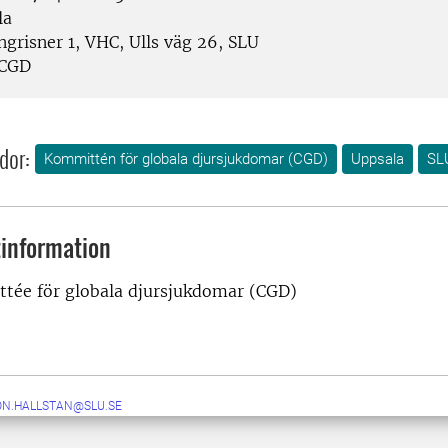
la
grisner 1, VHC, Ulls väg 26, SLU
CGD
dor:
Kommittén för globala djursjukdomar (CGD)
Uppsala
SL
information
tée för globala djursjukdomar (CGD)
ON.HALLSTAN@SLU.SE