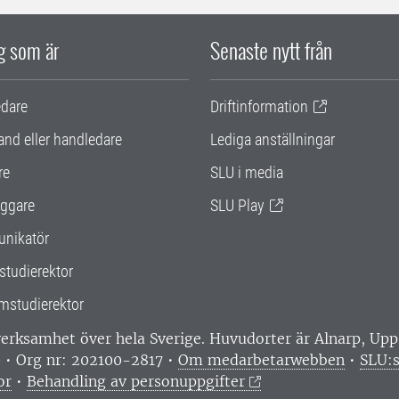
ig som är
Senaste nytt från
edare
Driftinformation
and eller handledare
Lediga anställningar
re
SLU i media
ggare
SLU Play
nikatör
studierektor
mstudierektor
 verksamhet över hela Sverige. Huvudorter är Alnarp, U
0 • Org nr: 202100-2817 •
Om medarbetarwebben
•
SLU:s
or
•
Behandling av personuppgifter