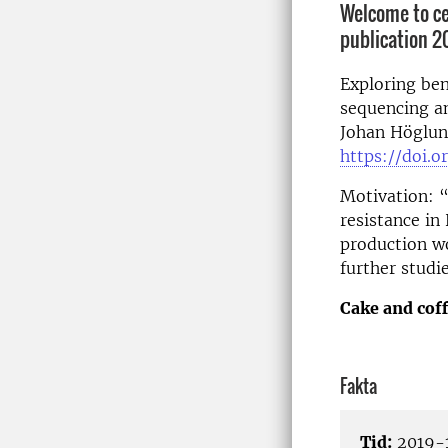
Welcome to cel
publication 2
Exploring be
sequencing an
Johan Höglund
https://doi.o
Motivation: 
resistance in
production wo
further studi
Cake and coff
Fakta
Tid:
2019-1