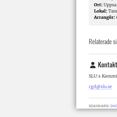
Ort:
Uppsa
Lokal:
Tann
Arrangör:
Relaterade si
Kontakt
SLU:s Kommit
cgd@slu.se
SIDANSVARIG:
SIM