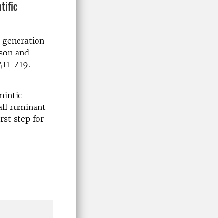
tific
 generation
sson and
411-419.
mintic
all ruminant
rst step for