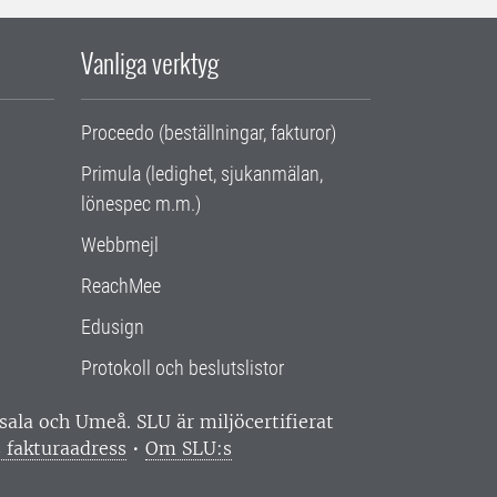
Vanliga verktyg
Proceedo (beställningar, fakturor)
Primula (ledighet, sjukanmälan,
lönespec m.m.)
Webbmejl
ReachMee
Edusign
Protokoll och beslutslistor
ppsala och Umeå.
SLU är miljöcertifierat
 fakturaadress
•
Om SLU:s