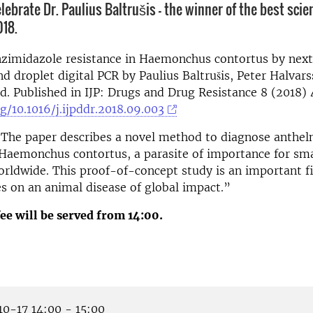
ebrate Dr. Paulius Baltrušis - the winner of the best scien
018.
nzimidazole resistance in Haemonchus contortus by next
d droplet digital PCR by Paulius Baltrušis, Peter Halvar
. Published in IJP: Drugs and Drug Resistance 8 (2018) 
rg/10.1016/j.ijpddr.2018.09.003
“The paper describes a novel method to diagnose anthel
 Haemonchus contortus, a parasite of importance for sm
rldwide. This proof-of-concept study is an important fi
es on an animal disease of global impact.”
ee will be served
from 14:00.
0-17 14:00 - 15:00