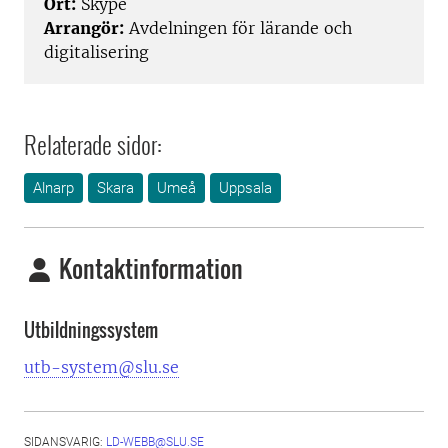
Ort:
Skype
Arrangör:
Avdelningen för lärande och
digitalisering
Relaterade sidor:
Alnarp
Skara
Umeå
Uppsala
Kontaktinformation
Utbildningssystem
utb-system@slu.se
SIDANSVARIG:
LD-WEBB@SLU.SE