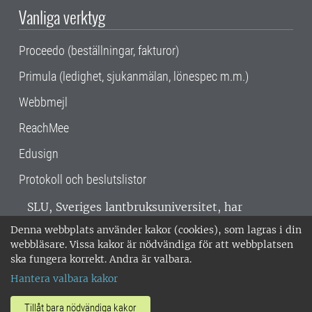
Vanliga verktyg
Proceedo (beställningar, fakturor)
Primula (ledighet, sjukanmälan, lönespec m.m.)
Webbmejl
ReachMee
Edusign
Protokoll och beslutslistor
SLU, Sveriges lantbruksuniversitet, har
verksamhet över hela Sverige. Huvudorter är
Denna webbplats använder kakor (cookies), som lagras i din
Alnarp, Uppsala och Umeå.
SLU är
webbläsare. Vissa kakor är nödvändiga för att webbplatsen
miljöcertifierat enligt ISO 14001. •
Telefon:
ska fungera korrekt. Andra är valbara.
018-67 10 00 • Org nr: 202100-2817 •
Om
Hantera valbara kakor
medarbetarwebben
•
SLU:s fakturaadress
•
Om SLU:s webbplatser
•
Vid KRIS
Tillåt bara nödvändiga kakor