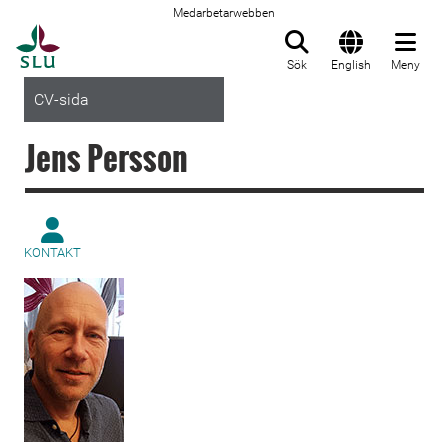
Medarbetarwebben
Till startsida
Sök
English
Meny
CV-sida
Jens Persson
KONTAKT