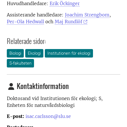
Huvudhandledare:
Erik Öckinger
Assisterande handledare:
Joachim Strengbom
,
Per-Ola Hedwall
och
Maj Rundlöf
Relaterade sidor:
Biologi
Ekologi
Institutionen för ekologi
S-fakulteten
Kontaktinformation
Doktorand vid
Institutionen för ekologi; S,
Enheten för naturvårdsbiologi
E-post:
isac.carlsson@slu.se