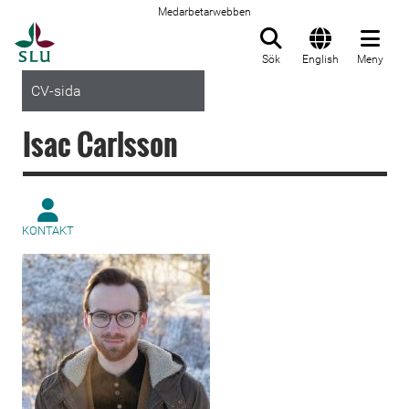
Medarbetarwebben
Till startsida
Sök
English
Meny
CV-sida
Isac Carlsson
KONTAKT