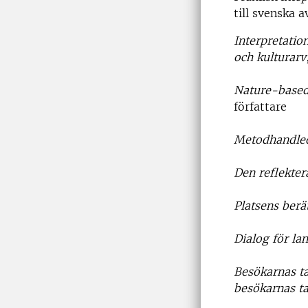
till svenska 
Interpretatio
och kulturarv
Nature-based
författare
Metodhandled
Den reflekte
Platsens berä
Dialog för la
Besökarnas t
besökarnas t