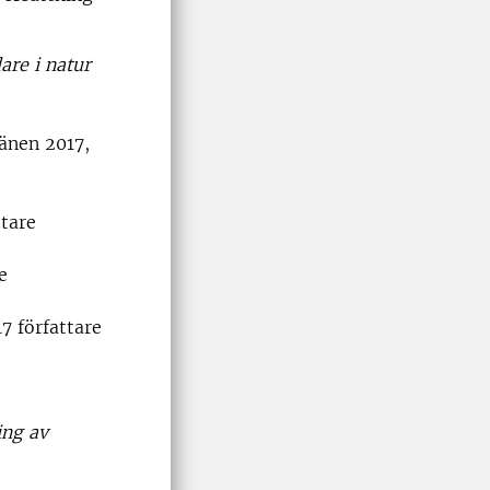
are i natur
känen 2017,
ttare
e
 författare
ing av