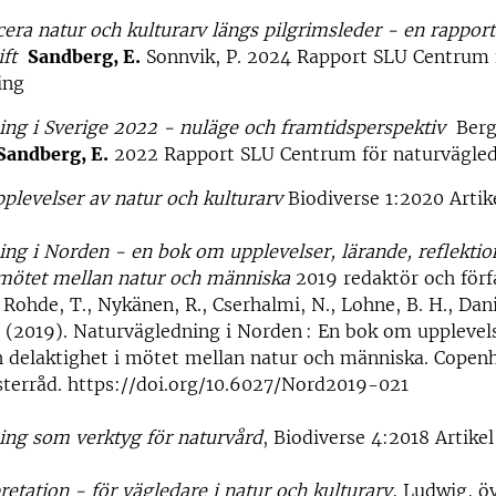
ra natur och kulturarv längs pilgrimsleder - en rapport
tift
Sandberg, E.
Sonnvik, P. 2024 Rapport SLU Centrum 
ing
ng i Sverige 2022 - nuläge och framtidsperspektiv
Berg
Sandberg, E.
2022 Rapport SLU Centrum för naturvägle
pplevelser av natur och kulturarv
Biodiverse 1:2020 Artike
ng i Norden - en bok om upplevelser, lärande, reflektio
 mötet mellan natur och människa
2019 redaktör och förf
, Rohde, T., Nykänen, R., Cserhalmi, N., Lohne, B. H., Dani
(2019). Naturvägledning i Norden : En bok om upplevels
h delaktighet i mötet mellan natur och människa. Copen
sterråd. https://doi.org/10.6027/Nord2019-021
ing som verktyg för naturvård
, Biodiverse 4:2018 Artikel
retation - för vägledare i natur och kulturarv
, Ludwig, ö