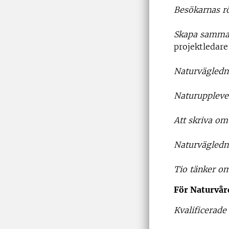
Besökarnas r
Skapa samman
projektledare
Naturvägledn
Naturupplevel
Att skriva om
Naturvägledni
Tio tänker o
För Naturvår
Kvalificerade 