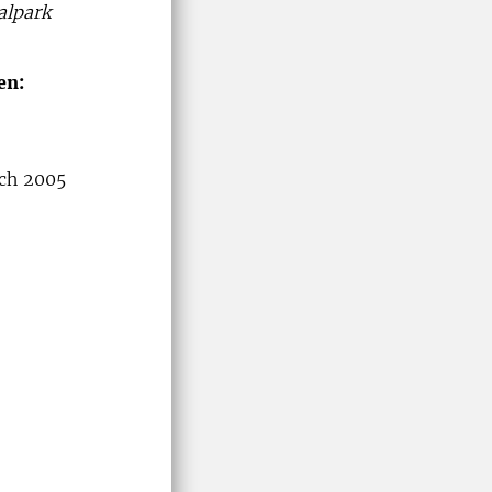
alpark
en:
och 2005