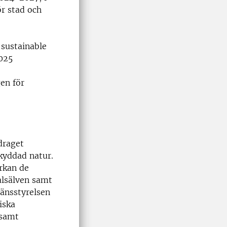
r stad och
 sustainable
025
en för
draget
kyddad natur.
rkan de
alsälven samt
änsstyrelsen
iska
 samt