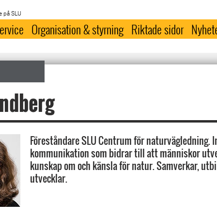
e på SLU
ervice
Organisation & styrning
Riktade sidor
Nyhet
andberg
Föreståndare SLU Centrum för naturvägledning. I
kommunikation som bidrar till att människor utve
kunskap om och känsla för natur. Samverkar, utbi
utvecklar.