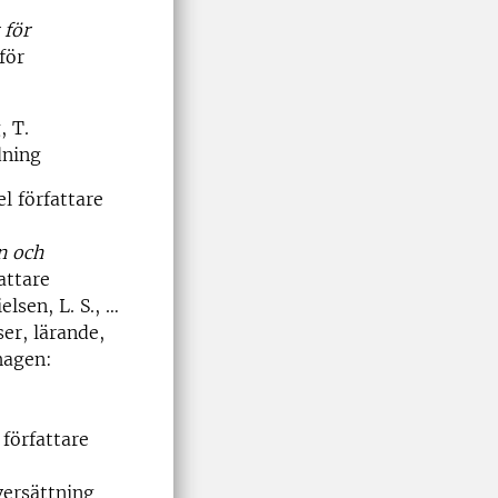
 för
för
, T.
dning
l författare
n och
attare
elsen, L. S., …
er, lärande,
hagen:
 författare
versättning