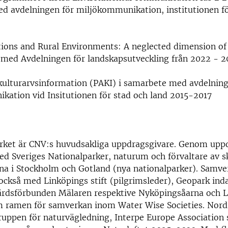
d avdelningen för miljökommunikation, institutionen fö
ions and Rural Environments: A neglected dimension of
med Avdelningen för landskapsutveckling från 2022 - 2
kulturarvsinformation (PAKI) i samarbete med avdelning
kation vid Insitutionen för stad och land 2015-2017
rket är CNV:s huvudsakliga uppdragsgivare. Genom upp
d Sveriges Nationalparker, naturum och förvaltare av s
na i Stockholm och Gotland (nya nationalparker). Samve
också med Linköpings stift (pilgrimsleder), Geopark ind
rdsförbunden Mälaren respektive Nyköpingsåarna och L
m ramen för samverkan inom Water Wise Societies. Nord
uppen för naturvägledning, Interpe Europe Association