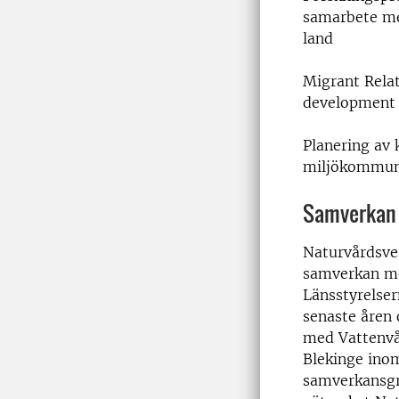
samarbete me
land
Migrant Relat
development 
Planering av 
miljökommuni
Samverkan
Naturvårdsve
samverkan me
Länsstyrelser
senaste åren 
med Vattenvå
Blekinge ino
samverkansgr