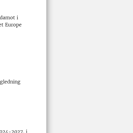
edamot i
ret Europe
ägledning
024-2027, i