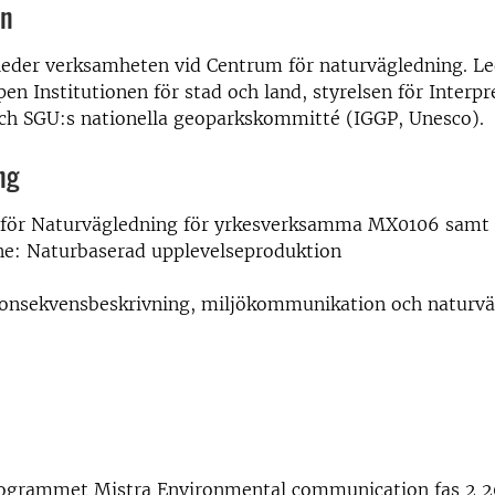
on
 leder verksamheten vid Centrum för naturvägledning. L
en Institutionen för stad och land, styrelsen för Interp
och SGU:s nationella geoparkskommitté (IGGP, Unesco).
ng
 för Naturvägledning för yrkesverksamma MX0106 samt
ine: Naturbaserad upplevelseproduktion
konsekvensbeskrivning, miljökommunikation och naturv
ogrammet Mistra Environmental communication fas 2 2