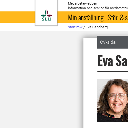
Medarbetarwebben
Information och service för medarbetar
Till startsida
Min anställning
Stöd & s
start mw
/
Eva Sandberg
CV-sida
Eva S