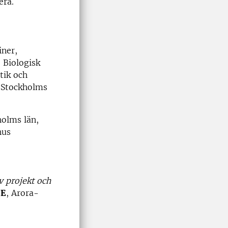
era.
iner,
 Biologisk
tik och
d Stockholms
holms län,
 hus
v projekt och
 E
, Arora-