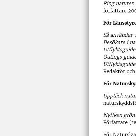
Ring naturen 
författare 20
För Länsstyr
Så använder v
Besökare i na
Utflyktsguide
Outings guide
Utflyktsguide
Redaktör och
För Natursky
Upptäck natur
naturskyddsfö
Nyfiken grön
Författare (t
För Natursky