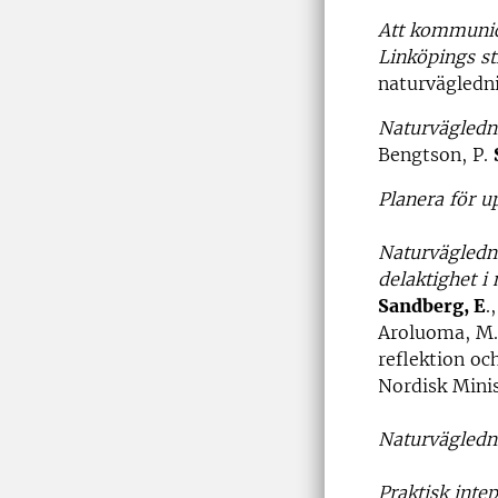
Att kommunice
Linköpings s
naturvägledn
Naturvägledni
Bengtson, P.
Planera för u
Naturvägledni
delaktighet i
Sandberg, E
.
Aroluoma, M. 
reflektion oc
Nordisk Mini
Naturvägledn
Praktisk intep