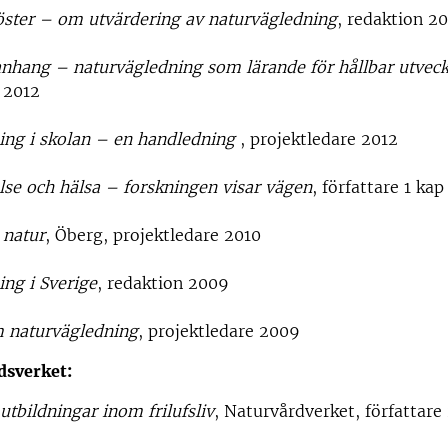
öster – om utvärdering av naturvägledning
, redaktion 2
hang – naturvägledning som lärande för hållbar utveck
 2012
ing i skolan – en handledning
, projektledare 2012
se och hälsa – forskningen visar vägen
, författare 1 kap
 natur
, Öberg, projektledare 2010
ng i Sverige
, redaktion 2009
m naturvägledning
, projektledare 2009
dsverket:
utbildningar inom frilufsliv
, Naturvårdverket, författare