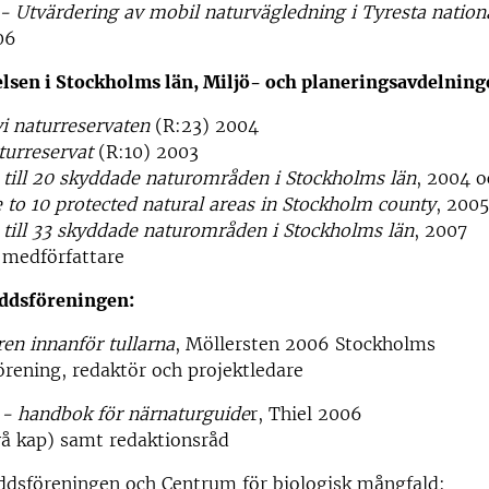
- Utvärdering av mobil naturvägledning i Tyresta nation
06
elsen i Stockholms län, Miljö- och planeringsavdelning
i naturreservaten
(R:23) 2004
turreservat
(R:10) 2003
 till 20 skyddade naturområden i Stockholms län
, 2004 
 to 10 protected natural areas in Stockholm county
, 2005
 till 33 skyddade naturområden i Stockholms län
, 2007
 medförfattare
ddsföreningen:
en innanför tullarna
, Möllersten 2006 Stockholms
rening, redaktör och projektledare
 - handbok för närnaturguide
r, Thiel 2006
vå kap) samt redaktionsråd
ddsföreningen och Centrum för biologisk mångfald: