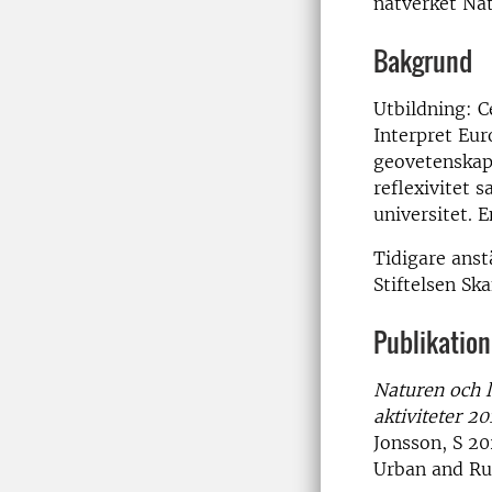
nätverket Na
Bakgrund
Utbildning: C
Interpret Eur
geovetenskapl
reflexivitet
universitet. 
Tidigare anst
Stiftelsen S
Publikatione
Naturen och l
aktiviteter 2
Jonsson, S 20
Urban and Ru