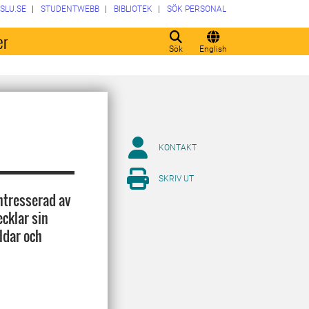
SLU.SE
STUDENTWEBB
BIBLIOTEK
SÖK PERSONAL
er
Sök
English
KONTAKT
SKRIV UT
ntresserad av
cklar sin
ldar och