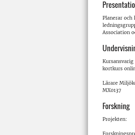
Presentati
Planerar och
ledningsgrupp
Association 
Undervisni
Kursansvarig
kortkurs onl
Lärare Miljö
MX0137
Forskning
Projekten:
Forskningspr