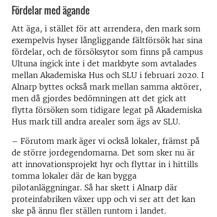
Fördelar med ägande
Att äga, i stället för att arrendera, den mark som
exempelvis hyser långliggande fältförsök har sina
fördelar, och de försöksytor som finns på campus
Ultuna ingick inte i det markbyte som avtalades
mellan Akademiska Hus och SLU i februari 2020. I
Alnarp byttes också mark mellan samma aktörer,
men då gjordes bedömningen att det gick att
flytta försöken som tidigare legat på Akademiska
Hus mark till andra arealer som ägs av SLU.
– Förutom mark äger vi också lokaler, främst på
de större jordegendomarna. Det som sker nu är
att innovationsprojekt hyr och flyttar in i hittills
tomma lokaler där de kan bygga
pilotanläggningar. Så har skett i Alnarp där
proteinfabriken växer upp och vi ser att det kan
ske på ännu fler ställen runtom i landet.