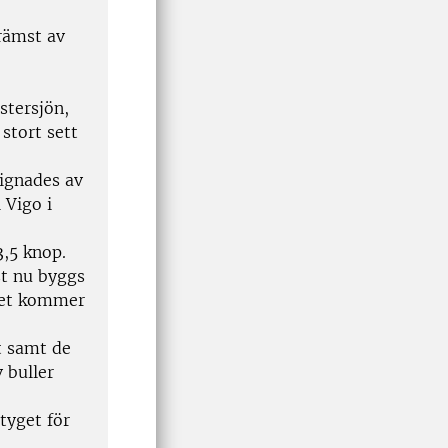
rämst av
stersjön,
stort sett
ignades av
 Vigo i
3,5 knop.
st nu byggs
 det kommer
t samt de
 buller
rtyget för