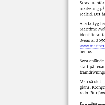
Strax utanför 
markering på
realtid. Det ä
Alla fartyg 
Maritime Mobi
identifierar 
Sveas är 265
www.marinetr
henne.
Svea anlände
start på resan
framdrivnings
Men så slutli
glans, Kronpr
redo för tjän