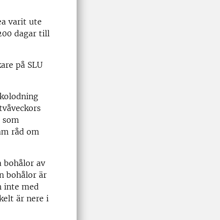
a varit ute
00 dagar till
kare på SLU
ekolodning
 tvåveckors
s som
fram råd om
a bohålor av
n bohålor är
n inte med
elt är nere i