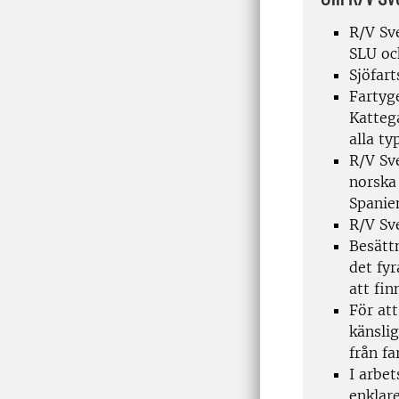
R/V Sv
SLU oc
Sjöfart
Fartyge
Kattega
alla t
R/V Sv
norska
Spanien
R/V Sv
Besätt
det fyr
att fin
För at
känsli
från fa
I arbet
enklar