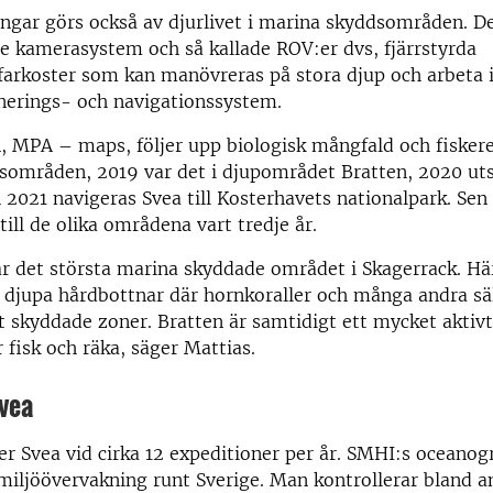
ngar görs också av djurlivet i marina skyddsområden. D
 kamerasystem och så kallade ROV:er dvs, fjärrstyrda
farkoster som kan manövreras på stora djup och arbeta
nerings- och navigationssystem.
, MPA – maps, följer upp biologisk mångfald och fiskere
sområden, 2019 var det i djupområdet Bratten, 2020 uts
 2021 navigeras Svea till Kosterhavets nationalpark. S
till de olika områdena vart tredje år.
r det största marina skyddade området i Skagerrack. Hä
 djupa hårdbottnar där hornkoraller och många andra säl
ilt skyddade zoner. Bratten är samtidigt ett mycket aktivt
 fisk och räka, säger Mattias.
vea
 Svea vid cirka 12 expeditioner per år. SMHI:s oceanog
miljöövervakning runt Sverige. Man kontrollerar bland a