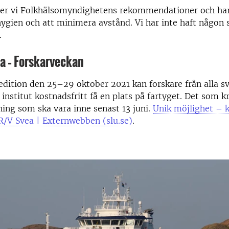
ljer vi Folkhälsomyndighetens rekommendationer och har
ygien och att minimera avstånd. Vi har inte haft någon 
.
a – Forskarveckan
dition den 25–29 oktober 2021 kan forskare från alla s
 institut kostnadsfritt få en plats på fartyget. Det som k
ing som ska vara inne senast 13 juni.
Unik möjlighet – k
R/V Svea | Externwebben (slu.se)
.