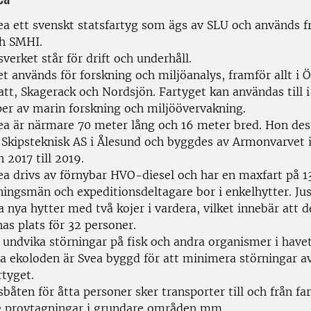
ea ett svenskt statsfartyg som ägs av SLU och används f
h SMHI.
sverket står för drift och underhåll.
t används för forskning och miljöanalys, framför allt i Ö
tt, Skagerack och Nordsjön. Fartyget kan användas till i 
yper av marin forskning och miljöövervakning.
ea är närmare 70 meter lång och 16 meter bred. Hon des
 Skipsteknisk AS i Ålesund och byggdes av Armonvarvet i
 2017 till 2019.
ea drivs av förnybar HVO-diesel och har en maxfart på 1
ningsmän och expeditionsdeltagare bor i enkelhytter. Ju
a nya hytter med två kojer i vardera, vilket innebär att
nas plats för 32 personer.
t undvika störningar på fisk och andra organismer i have
ga ekoloden är Svea byggd för att minimera störningar av
rtyget.
sbåten för åtta personer sker transporter till och från fa
e provtagningar i grundare områden mm.