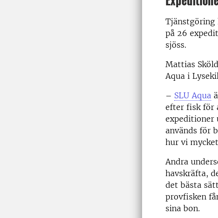
Expedition
Tjänstgöring 
på 26 expedit
sjöss.
Mattias Sköl
Aqua i Lysekil
–
SLU Aqua
ä
efter fisk fö
expeditioner 
används för b
hur vi mycket 
Andra undersö
havskräfta, d
det bästa sät
provfisken få
sina bon.