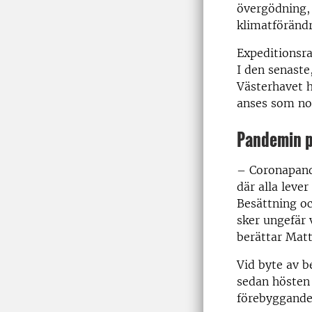
övergödning, 
klimatförändr
Expeditionsra
I den senaste
Västerhavet hö
anses som nor
Pandemin p
– Coronapand
där alla leve
Besättning oc
sker ungefär 
berättar Matt
Vid byte av b
sedan hösten 
förebyggande 