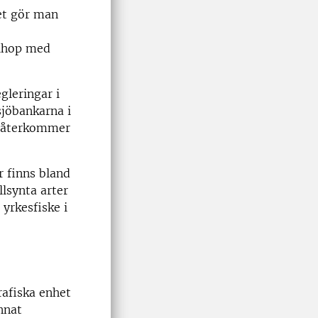
et gör man
 ihop med
gleringar i
jöbankarna i
en återkommer
r finns bland
lsynta arter
 yrkesfiske i
rafiska enhet
nnat