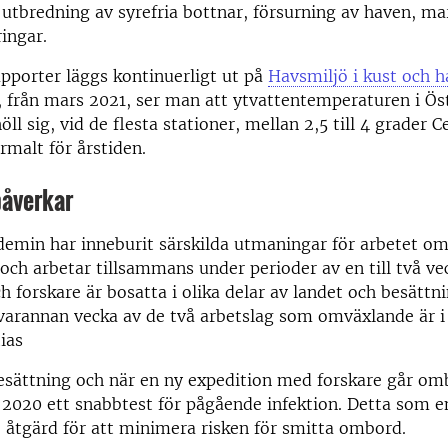
utbredning av syrefria bottnar, försurning av haven, ma
ingar.
pporter läggs kontinuerligt ut på
Havsmiljö i kust och 
, från mars 2021, ser man att ytvattentemperaturen i Ös
ll sig, vid de flesta stationer, mellan 2,5 till 4 grader C
malt för årstiden.
åverkar
emin har inneburit särskilda utmaningar för arbetet o
r och arbetar tillsammans under perioder av en till två ve
h forskare är bosatta i olika delar av landet och besättn
varannan vecka av de två arbetslag som omväxlande är i 
ias
esättning och när en ny expedition med forskare går om
2020 ett snabbtest för pågående infektion. Detta som e
åtgärd för att minimera risken för smitta ombord.