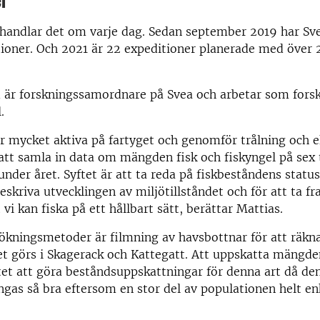
er
handlar det om varje dag. Sedan september 2019 har Sve
ioner. Och 2021 är 22 expeditioner planerade med över 2
d är forskningssamordnare på Svea och arbetar som fors
.
r mycket aktiva på fartyget och genomför trålning och 
r att samla in data om mängden fisk och fiskyngel på sex
under året. Syftet är att ta reda på fiskbeståndens statu
eskriva utvecklingen av miljötillståndet och för att ta 
vi kan fiska på ett hållbart sätt, berättar Mattias.
kningsmetoder är filmning av havsbottnar för att räkn
et görs i Skagerack och Kattegatt. Att uppskatta mängde
tet att göra beståndsuppskattningar för denna art då de
ngas så bra eftersom en stor del av populationen helt enk