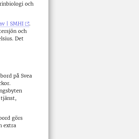
rinbiologi och
hav | SMHI
.
tersjön och
elsius. Det
mbord på Svea
ckor.
ingsbyten
tjänst,
bord görs
n extra