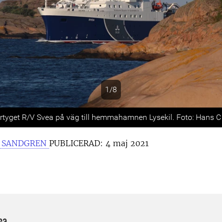
1/8
s
rtyget R/V Svea på väg till hemmahamnen Lysekil. Foto: Hans C
A SANDGREN
PUBLICERAD:
4 maj 2021
ea