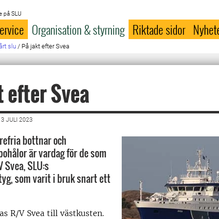
e på SLU
ervice
Organisation & styrning
Riktade sidor
Nyhet
årt slu
/
På jakt efter Svea
t efter Svea
3 JULI 2023
yrefria bottnar och
bohålor är vardag för de som
V Svea, SLU:s
yg, som varit i bruk snart ett
as R/V Svea till västkusten.