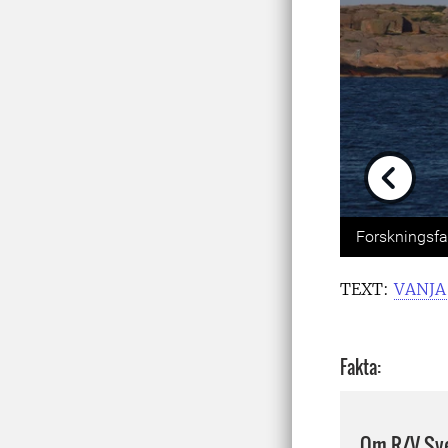
Previou
Forskningsfa
TEXT:
VANJ
Fakta:
Om R/V Sv