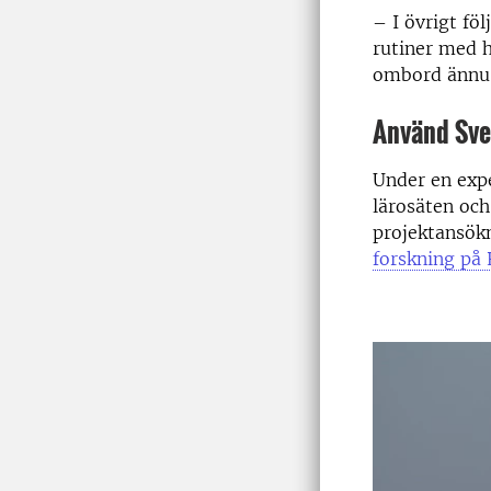
– I övrigt fö
rutiner med h
ombord ännu
Använd Sve
Under en expe
lärosäten och
projektansökn
forskning på 