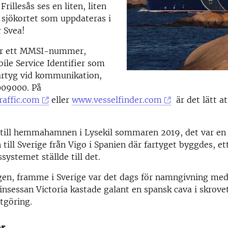
Frillesås ses en liten, liten
 sjökortet som uppdateras i
r Svea!
har ett MMSI-nummer,
le Service Identifier som
fartyg vid kommunikation,
009000. På
affic.com
eller
www.vesselfinder.com
är det lätt at
 till hemmahamnen i Lysekil sommaren 2019, det var en
 till Sverige från Vigo i Spanien där fartyget byggdes, ett
systemet ställde till det.
gen, framme i Sverige var det dags för namngivning med
insessan Victoria kastade galant en spansk cava i skrove
stgöring.