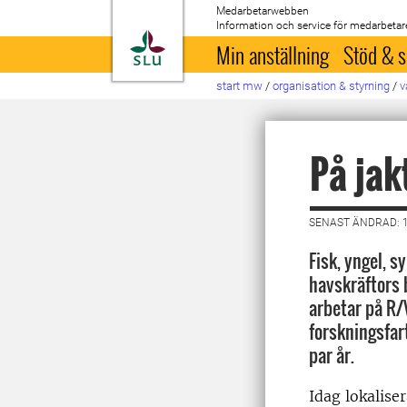
Medarbetarwebben
Information och service för medarbetar
Till startsida
Min anställning
Stöd & s
start mw
/
organisation & styrning
/
v
På jak
SENAST ÄNDRAD: 1
Fisk, yngel, s
havskräftors 
arbetar på R/
forskningsfart
par år.
Idag lokaliser