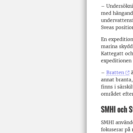
– Undersökni
med hängande
undervattens
Sveas positio
En expedition
marina skydd
Kattegatt och
expeditionen 
–
Bratten
ä
annat branta,
finns i särsk
området efter
SMHI och S
SMHI använder
fokuserar på 