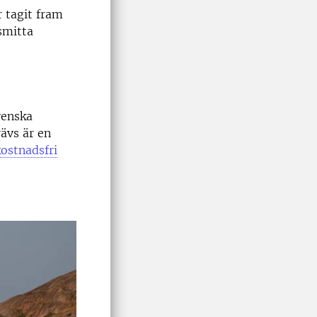
 tagit fram
smitta
venska
rävs är en
ostnadsfri