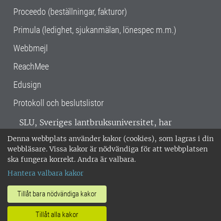
Proceedo (beställningar, fakturor)
Primula (ledighet, sjukanmälan, lönespec m.m.)
Webbmejl
ReachMee
Edusign
Protokoll och beslutslistor
SLU, Sveriges lantbruksuniversitet, har
verksamhet över hela Sverige. Huvudorter är
Denna webbplats använder kakor (cookies), som lagras i din
Alnarp, Uppsala och Umeå.
SLU är
webbläsare. Vissa kakor är nödvändiga för att webbplatsen
miljöcertifierat enligt ISO 14001. •
Telefon:
ska fungera korrekt. Andra är valbara.
018-67 10 00 • Org nr: 202100-2817 •
Om
Hantera valbara kakor
medarbetarwebben
•
SLU:s fakturaadress
•
Om SLU:s webbplatser
•
Vid KRIS
Tillåt bara nödvändiga kakor
•
Hantera kakor
•
Behandling av
Tillåt alla kakor
personuppgifter