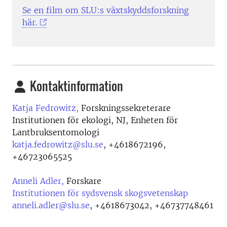
Se en film om SLU:s växtskyddsforskning
här.
Kontaktinformation
Katja Fedrowitz,
Forskningssekreterare
Institutionen för ekologi, NJ, Enheten för
Lantbruksentomologi
katja.fedrowitz@slu.se
,
+4618672196,
+46723065525
Anneli Adler,
Forskare
Institutionen för sydsvensk skogsvetenskap
anneli.adler@slu.se
,
+4618673042, +46737748461