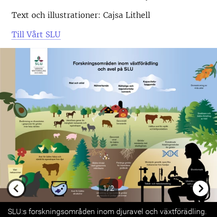
Text och illustrationer: Cajsa Lithell
Till Vårt SLU
1/2
Previous
Next
SLU:s forskningsområden inom djuravel och växtförädling.