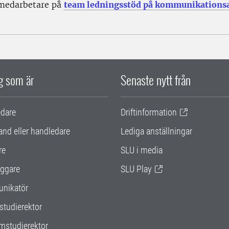
 medarbetare på
team ledningsstöd på kommunikations
ig som är
Senaste nytt från
edare
Driftinformation
and eller handledare
Lediga anställningar
re
SLU i media
ggare
SLU Play
nikatör
studierektor
mstudierektor