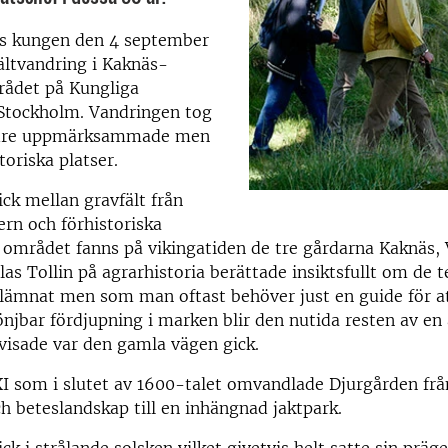
ds kungen den 4 september
fältvandring i Kaknäs-
ådet på Kungliga
 Stockholm. Vandringen tog
ndre uppmärksammade men
toriska platser.
ck mellan gravfält från
ern och förhistoriska
 området fanns på vikingatiden de tre gårdarna Kaknäs,
as Tollin på agrarhistoria berättade insiktsfullt om de 
 lämnat men som man oftast behöver just en guide för at
njbar fördjupning i marken blir den nutida resten av en
visade var den gamla vägen gick.
XI som i slutet av 1600-talet omvandlade Djurgården från
h beteslandskap till en inhängnad jaktpark.