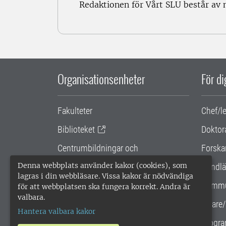
Redaktionen för Vårt SLU består av
Organisationsenheter
För d
Fakulteter
Chef/l
Biblioteket
Doktor
Centrumbildningar och
Forska
samarbetsprojekt
Denna webbplats använder kakor (cookies), som
Handlä
lagras i din webbläsare. Vissa kakor är nödvändiga
Gemensamma verksamhetsstödet
Kommu
för att webbplatsen ska fungera korrekt. Andra är
valbara.
SLU Holding
Lärare/
Hantera valbara kakor
Progra