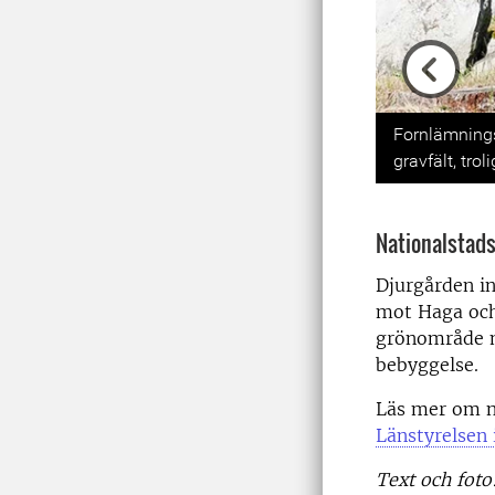
Previou
Fornlämnings
gravfält, tro
Nationalstad
Djurgården in
mot Haga och
grönområde m
bebyggelse.
Läs mer om n
Länstyrelsen 
Text och foto