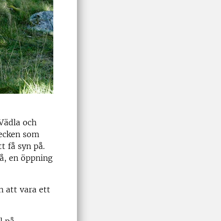
 Vädla och
tecken som
t få syn på.
 å, en öppning
 att vara ett