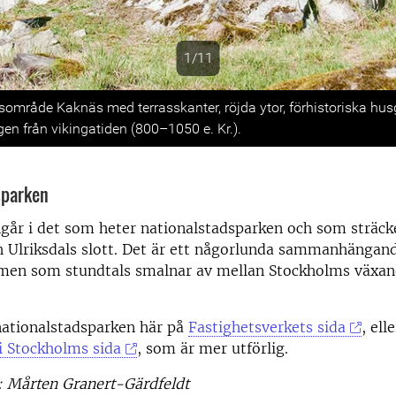
1/11
s
område Kaknäs med terrasskanter, röjda ytor, förhistoriska hu
ligen från vikingatiden (800–1050 e. Kr.).
sparken
går i det som heter nationalstadsparken och som sträck
 Ulriksdals slott. Det är ett någorlunda sammanhängan
en som stundtals smalnar av mellan Stockholms växa
ationalstadsparken här på
Fastighetsverkets sida
, ell
i Stockholms sida
, som är mer utförlig.
: Mårten Granert-Gärdfeldt