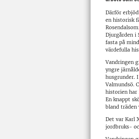
Därför erbjö
en historisk 
Rosendalsomr
Djurgården i
fasta på mi
värdefulla his
Vandringen gi
yngre järnåld
husgrunder. I
Valmundsö. Cl
historien har
En knappt skö
bland träden 
Det var Karl 
jordbruks- oc