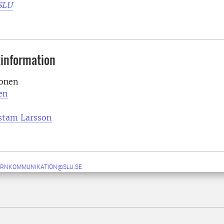
 SLU
information
ionen
en
stam Larsson
ERNKOMMUNIKATION@SLU.SE