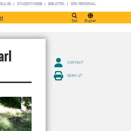
SLU.SE
STUDENTWEBB
BIBLIOTEK
SÖK PERSONAL
er
Sök
English
arl
KONTAKT
SKRIV UT