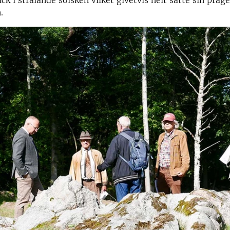
k i strålande solsken vilket givetvis helt satte sin präge
.