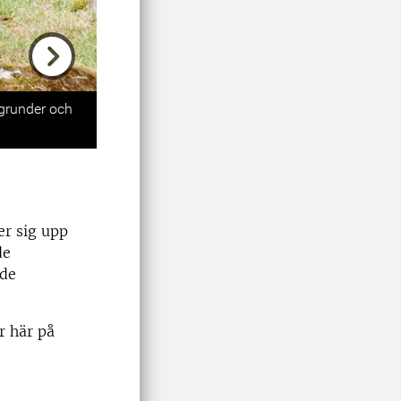
Next
sgrunder och
er sig upp
de
nde
er här på