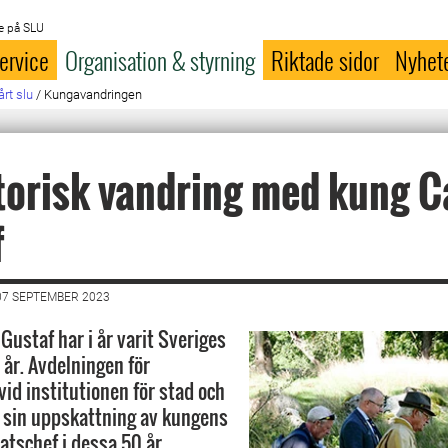
e på SLU
ervice
Organisation & styrning
Riktade sidor
Nyhet
årt slu
/
Kungavandringen
torisk vandring med kung C
f
07 SEPTEMBER 2023
Gustaf har i år varit Sveriges
 år. Avdelningen för
vid institutionen för stad och
sa sin uppskattning av kungens
atschef i dessa 50 år.