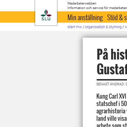
Medarbetarwebben
Information och service för medarbetar
Till startsida
Min anställning
Stöd & s
start mw
/
organisation & styrning
/
v
På his
Gusta
SENAST ÄNDRAD: 
Kung Carl XVI 
statschef i 50
agrarhistoria 
land ville vi
arbete som st