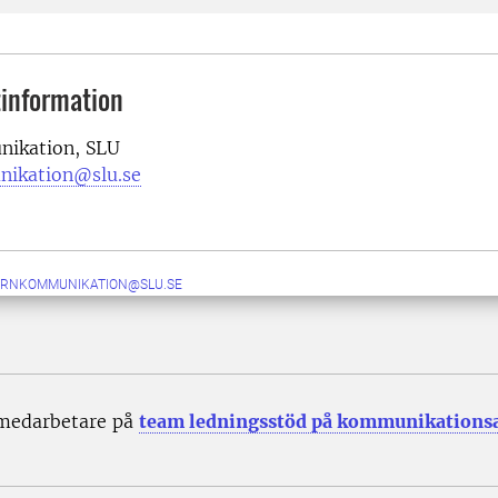
information
ikation, SLU
nikation@slu.se
ERNKOMMUNIKATION@SLU.SE
 medarbetare på
team ledningsstöd på kommunikations