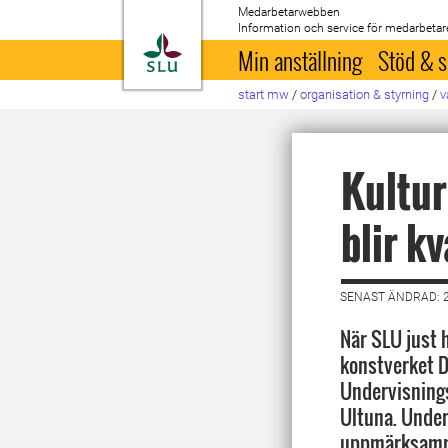
Medarbetarwebben
Information och service för medarbetar
Till startsida
Min anställning
Stöd & s
start mw
/
organisation & styrning
/
v
Kultur
blir k
SENAST ÄNDRAD: 
När SLU just 
konstverket D
Undervisnings
Ultuna. Under
uppmärksamma