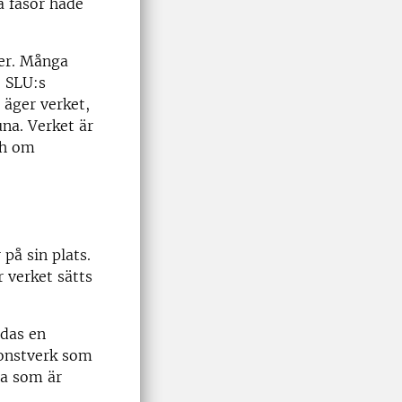
la fasor hade
ner. Många
. SLU:s
äger verket,
una. Verket är
ch om
på sin plats.
r verket sätts
ndas en
konstverk som
ça som är