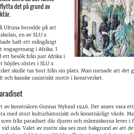
 flytta det på grund av
ktär.
å Ultuna berodde på att
skolan, en av SLU:s
hade haft ett mångårigt
lt engagemang i Afrika. I
tt besök från just Afrika i
et höjdes röster i SLU:s
erket skulle tas bort från sin plats. Man menade att det g
lt och kanske rasistiskt motiv i konstverket.
aradiset
rt av konstnären Gunnar Nylund 1946. Det anses vara ett
ta med stort kulturhistoriskt och konstnärligt värde. Mo
n scen från paradiset där djuren och människorna lever i f
 vid sida. Valet av motiv ska ses mot bakgrund av att de