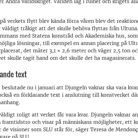
ter Andra världskriget. Världen låg i ruiner och krigets al
på verkets flytt blev kända förra våren blev det reaktio
 väldigt tråkigt att det skulle behöva flyttas från Ultuna
lsammans med Statens konstråd och Akademiska hus, som 
öjliga lösningar, till exempel en annan placering på Ult
rplacerat, det mäter 3,1 × 2,6 meter och väger 2,5 ton o
t skulle tagit hand om det skulle det ha magasinerats.
ande text
 beslutade nu i januari att Djungeln vaknar ska vara kvar 
också en förklarande text i anslutning till konstverket dä
manhang.
äldigt roligt att verket får vara kvar. Djungeln vaknar a
 framtidstro och visar på människans möjligheter, ett 
r de visioner som SLU står för, säger Teresa de Mendon
gare på SLU.