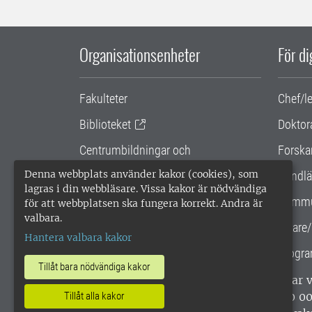
Organisationsenheter
För d
Fakulteter
Chef/l
Biblioteket
Doktor
Centrumbildningar och
Forska
samarbetsprojekt
Denna webbplats använder kakor (cookies), som
Handlä
lagras i din webbläsare. Vissa kakor är nödvändiga
Gemensamma verksamhetsstödet
Kommu
för att webbplatsen ska fungera korrekt. Andra är
valbara.
SLU Holding
Lärare/
Hantera valbara kakor
Progra
Tillåt bara nödvändiga kakor
SLU, Sveriges lantbruksuniversitet, har
enligt ISO 14001. •
Telefon: 018-67 10 0
Tillåt alla kakor