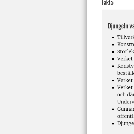
Fakta:
Djungeln v
Tillver
Konstn
Storlek
Verket
Konstve
beställ
Verket
Verket 
och där
Underv
Gunnar 
offent
Djunge