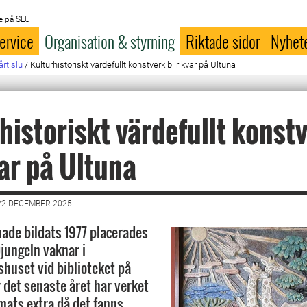
e på SLU
ervice
Organisation & styrning
Riktade sidor
Nyhet
årt slu
/
Kulturhistoriskt värdefullt konstverk blir kvar på Ultuna
historiskt värdefullt konst
var på Ultuna
22 DECEMBER 2025
hade bildats 1977 placerades
jungeln vaknar i
huset vid biblioteket på
 det senaste året har verket
ts extra då det fanns