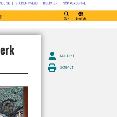
SLU.SE
STUDENTWEBB
BIBLIOTEK
SÖK PERSONAL
er
Sök
English
verk
KONTAKT
SKRIV UT