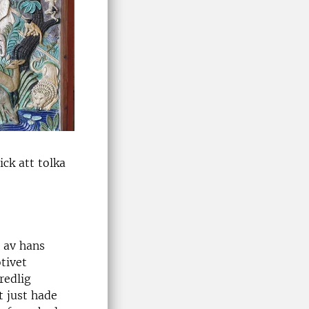
ick att tolka
 av hans
tivet
redlig
t just hade