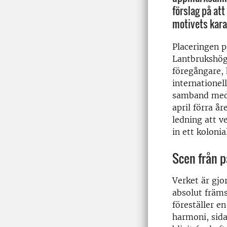
förslag på att
motivets kara
Placeringen p
Lantbrukshög
föregångare, 
internationel
samband med e
april förra år
ledning att v
in ett kolonia
Scen från p
Verket är gjo
absolut främs
föreställer e
harmoni, sida