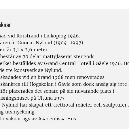
aknar
kad vid Rörstrand i Lidköping 1946.
ären är Gunnar Nylund (1904–1997).
en är 3,1 × 2,6 meter.
 består av 70 delar mattglaserat stengods.
rket beställdes av Grand Central Hotell i Gävle 1946. Ho
de tre konstverk av Nylund.
 skadades vid en brand 1968 men renoverades
skänktes till Högskolan i Gävle som dock ansåg sig inte 
för placerades det senare på sin nuvarande plats i
isningshuset på Ultuna 1977.
Nylund har skapat ett trettiotal reliefer och skulpturer 
lig utsmyckning.
ln vaknar ägs av Akademiska Hus.