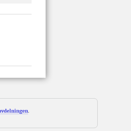
avdelningen
.