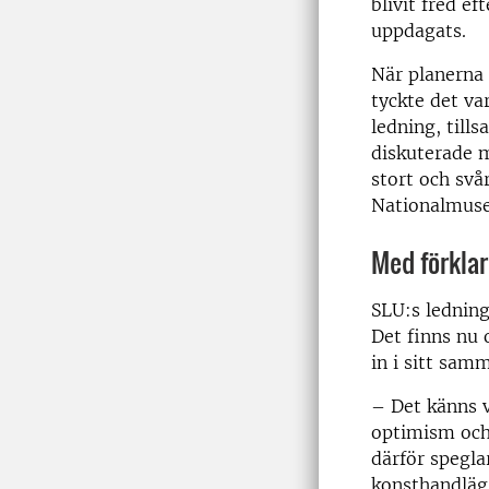
blivit fred ef
uppdagats.
När planerna 
tyckte det var
ledning, til
diskuterade m
stort och svå
Nationalmusee
Med förklar
SLU:s ledning
Det finns nu 
in i sitt sam
– Det känns v
optimism och
därför spegla
konsthandläg