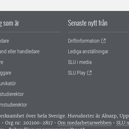
ig som är
Senaste nytt från
edare
Driftinformation
and eller handledare
Lediga anställningar
re
SLU i media
ggare
SLU Play
nikatör
studierektor
mstudierektor
 verksamhet över hela Sverige. Huvudorter är Alnarp, U
0 • Org nr: 202100-2817 •
Om medarbetarwebben
•
SLU:s