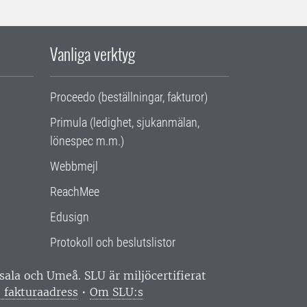
Vanliga verktyg
Proceedo (beställningar, fakturor)
Primula (ledighet, sjukanmälan,
lönespec m.m.)
Webbmejl
ReachMee
Edusign
Protokoll och beslutslistor
ppsala och Umeå.
SLU är miljöcertifierat
 fakturaadress
•
Om SLU:s