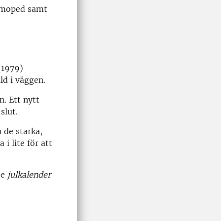
å moped samt
(1979)
ld i väggen.
n. Ett nytt
slut.
 de starka,
i lite för att
te
julkalender