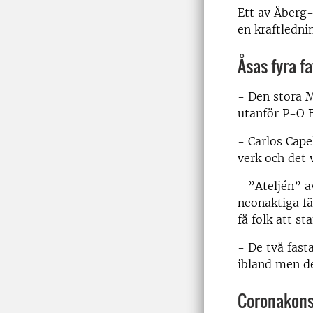
Ett av Åberg-
en kraftlednin
Åsas fyra fa
- Den stora 
utanför P-O B
- Carlos Cape
verk och det 
- ”Ateljén” a
neonaktiga fä
få folk att st
- De två fast
ibland men de
Coronakons