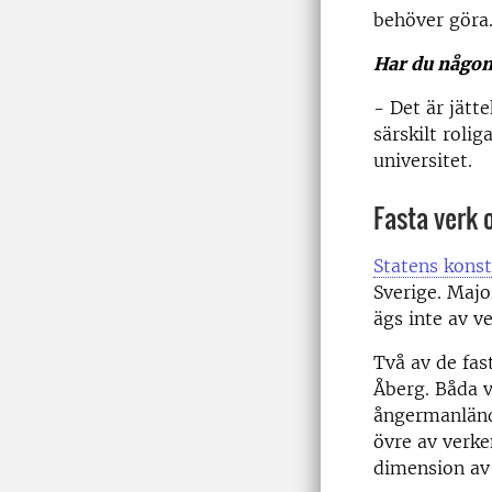
behöver göra.
Har du någon
- Det är jätt
särskilt rolig
universitet.
Fasta verk
Statens kons
Sverige. Majo
ägs inte av v
Två av de fa
Åberg. Båda v
ångermanländ
övre av verke
dimension av 