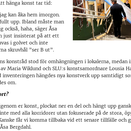
tt hänga konst tar tid:
 jag kan åka hem imorgon.
 fullt upp. Ibland måste man
big också, haha, säger Åsa
 just insisterat på att ett
uvas i golvet och inte
a skruvhål ”ser B ut”.
ens konstråd stod för omhängningen i lokalerna, medan 
av Maria Wiklund och SLU:s konstsamordnare Lousia Ha
inventeringen hängdes nya konstverk upp samtidigt s
ades om.
ort?
 igenom er konst, plockat ner en del och hängt upp gans
 inte med alla korridorer utan fokuserade på de stora, ö
nske får vi komma tillbaka vid ett senare tillfälle och
 Åsa Bergdahl.