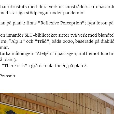
 har utrustats med flera verk ur konstrådets coronasaml
 med statliga stödpengar under pandemin:
nan på plan 2 finns "Reflexive Perception"; fyra foton på
en innanför SLU-biblioteket sitter två verk med blandte
m, ”Alp II” och ”Träd”, båda 2020, baserade på diabil
amar.
tarka målningen ”Ateljén” i passagen, mitt emot lunch
 plan 3.
”There it is” i grå och lila toner, på plan 4.
 Persson