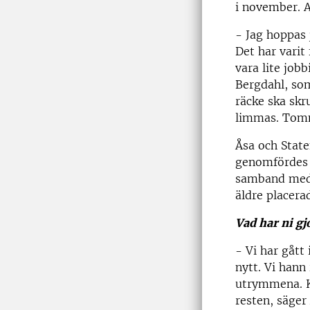
i november. A
- Jag hoppas
Det har varit
vara lite job
Bergdahl, som
räcke ska skr
limmas. Tomm
Åsa och Stat
genomfördes 
samband med 
äldre placer
Vad har ni gj
- Vi har gått
nytt. Vi hann
utrymmena. Ka
resten, säger