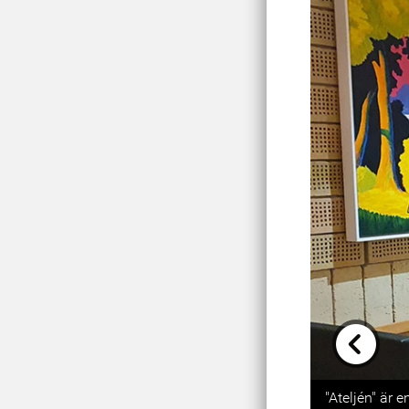
Previou
"Ateljén" är 