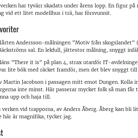
verken har tyvärr skadats under årens lopp. En figur p
g vid ett litet modellhus i trä, har försvunnit.
voriter
Mårten Andersson-målningen ”Motiv från skogslandet” 
äckströms sal. En lekfull, jättestor målning, snyggt infäl
láns ”There it is” på plan 4, strax utanför IT-avdelninge
var lite bök med räcket framför, men det blev snyggt till 
v Martin Jacobson i passagen mitt emot Dungen. Kolla in
rgerna inte minst. Här passerar mycket folk så man får ta 
anna upp och haja till.
a verken vid trapporna, av Anders Åberg. Åberg kan bli li
 här är magnifika, tycker jag.
t