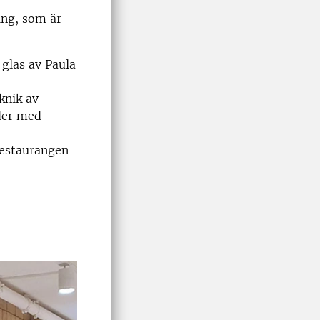
ing, som är
 glas av Paula
knik av
der med
restaurangen