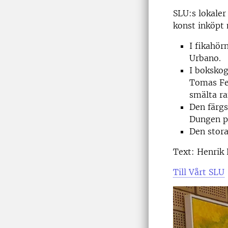
SLU:s lokaler
konst inköpt
I fikahör
Urbano.
I bokskog
Tomas Fer
smälta r
Den färgs
Dungen på
Den stora 
Text: Henrik
Till Vårt SLU