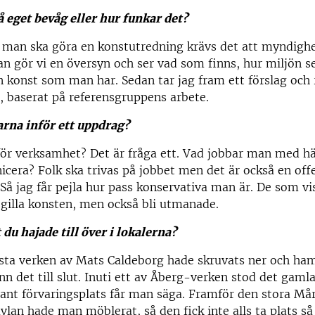
 eget bevåg eller hur funkar det?
t man ska göra en konstutredning krävs det att myndighe
n gör vi en översyn och ser vad som finns, hur miljön s
n konst som man har. Sedan tar jag fram ett förslag och 
et, baserat på referensgruppens arbete.
arna inför ett uppdrag?
för verksamhet? Det är fråga ett. Vad jobbar man med här
ra? Folk ska trivas på jobbet men det är också en offe
 Så jag får pejla hur pass konservativa man är. De som vis
 gilla konsten, men också bli utmanade.
 du hajade till över i lokalerna?
asta verken av Mats Caldeborg hade skruvats ner och ham
nn det till slut. Inuti ett av Åberg-verken stod det gamla
sant förvaringsplats får man säga. Framför den stora Må
lan hade man möblerat, så den fick inte alls ta plats s