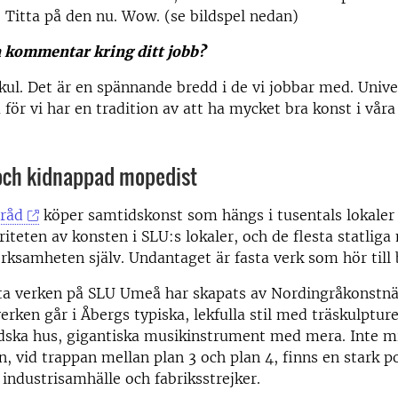
 Titta på den nu. Wow. (se bildspel nedan)
 kommentar kring ditt jobb?
ekul. Det är en spännande bredd i de vi jobbar med. Unive
a för vi har en tradition av att ha mycket bra konst i vår
 och kidnappad mopedist
tråd
köper samtidskonst som hängs i tusentals lokaler
riteten av konsten i SLU:s lokaler, och de flesta statlig
erksamheten själv. Undantaget är fasta verk som hör till
sta verken på SLU Umeå har skapats av Nordingråkonstn
erken går i Åbergs typiska, lekfulla stil med träskulpture
ska hus, gigantiska musikinstrument med mera. Inte mi
n, vid trappan mellan plan 3 och plan 4, finns en stark po
industrisamhälle och fabriksstrejker.