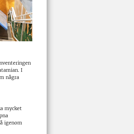
inventeringen
tamian. I
om några
ka mycket
ppna
 gå igenom