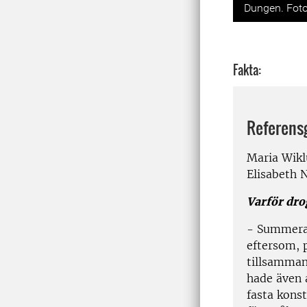
Dungen. Foto
Fakta:
Referens
Maria Wikl
Elisabeth 
Varför dro
- Summerat
eftersom, p
tillsammans
hade även a
fasta kons