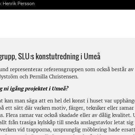
: Henrik Persson
grupp, SLU:s konstutredning i Umeå
und representerar referensgruppen som också består av 
Nyström och Pernilla Christensen.
g ni igång projektet i Umeå?
 kan man säga att en hel del konst i huset var upphängd
å ett sätt där varken motiv, färger, tekniker eller rama
. Flera ramar var också skadade eller av dålig kvalitet.
llt från trasiga kylskåp till sneda anslagstavlor letat sig 
tverken vid trapporna, ursprunglig möblering hade ersat