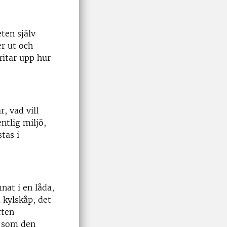
ten själv
er ut och
ritar upp hur
, vad vill
ntlig miljö,
tas i
nat i en låda,
 kylskåp, det
rten
å som den