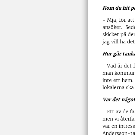
Kom du hit på
- Mja, för at
ansöker. Seda
skicket på de
jag vill ha d
Hur går tank
- Vad är det 
man kommunice
inte ett hem.
lokalerna ska
Var det något
- Ett av de f
men vi återfa
var en intres
Andersson-tav