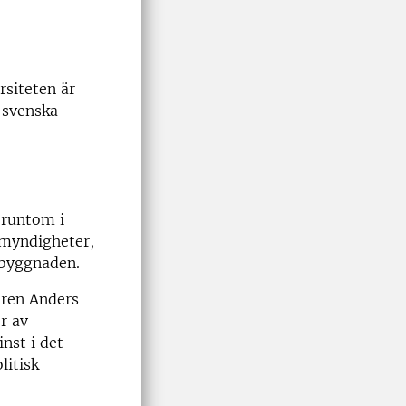
rsiteten är
a svenska
 runtom i
a myndigheter,
 byggnaden.
ären Anders
r av
nst i det
litisk