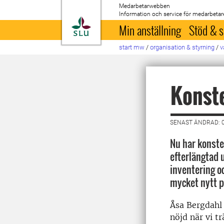
Medarbetarwebben
Information och service för medarbetar
Till startsida
Min anställning
Stöd & s
start mw
/
organisation & styrning
/
v
Konste
SENAST ÄNDRAD: 0
Nu har konsten
efterlängtad 
inventering o
mycket nytt p
Åsa Bergdahl 
nöjd när vi t