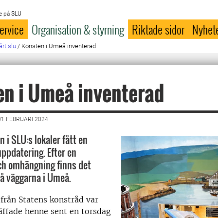
e på SLU
ervice
Organisation & styrning
Riktade sidor
Nyhet
årt slu
/
Konsten i Umeå inventerad
n i Umeå inventerad
1 FEBRUARI 2024
 i SLU:s lokaler fått en
uppdatering. Efter en
ch omhängning finns det
å väggarna i Umeå.
från Statens konstråd var
räffade henne sent en torsdag