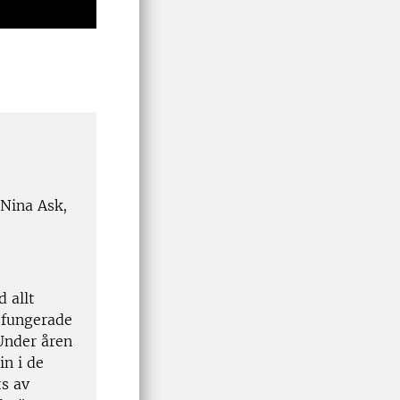
Nina Ask,
 allt
r fungerade
 Under åren
in i de
ts av