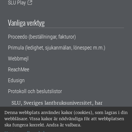
SLU Play
Vanliga verktyg
Proceedo (beställningar, fakturor)
Primula (ledighet, sjukanmälan, lönespec m.m.)
Webbmejl
ReachMee
Edusign
Protokoll och beslutslistor
SLU, Sveriges lantbruksuniversitet, har
verksamhet över hela Sverige. Huvudorter är
Denna webbplats använder kakor (cookies), som lagras i din
Alnarp, Uppsala och Umeå.
SLU är
webbläsare. Vissa kakor är nödvändiga för att webbplatsen
miljöcertifierat enligt ISO 14001. •
Telefon:
ska fungera korrekt. Andra är valbara.
018-67 10 00 • Org nr: 202100-2817 •
Om