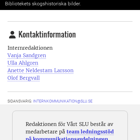
Bibliotekets skogshistoriska bilder.
Kontaktinformation
Internredaktionen
Vanja Sandgren
Ulla Ahlgren
Anette Neldestam Larsson
Olof Bergvall
SIDANSVARIG:
INTERNKOMMUNIKATION@SLU.SE
Redaktionen för Vårt SLU består av
medarbetare på
team ledningsstöd
på kommunikationsavdelningen
.