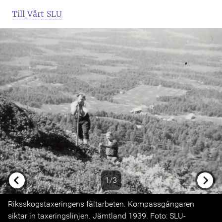
Till Vårt SLU
1/3
Previous
Next
Riksskogstaxeringens fältarbeten. Kompassgångaren
siktar in taxeringslinjen. Jämtland 1939. Foto: SLU-