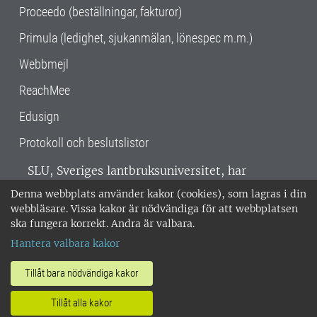
Proceedo (beställningar, fakturor)
Primula (ledighet, sjukanmälan, lönespec m.m.)
Webbmejl
ReachMee
Edusign
Protokoll och beslutslistor
SLU, Sveriges lantbruksuniversitet, har
verksamhet över hela Sverige. Huvudorter är
Denna webbplats använder kakor (cookies), som lagras i din
Alnarp, Uppsala och Umeå.
SLU är
webbläsare. Vissa kakor är nödvändiga för att webbplatsen
miljöcertifierat enligt ISO 14001. •
Telefon:
ska fungera korrekt. Andra är valbara.
018-67 10 00 • Org nr: 202100-2817 •
Om
Hantera valbara kakor
medarbetarwebben
•
SLU:s fakturaadress
•
Om SLU:s webbplatser
•
Vid KRIS
Tillåt bara nödvändiga kakor
•
Hantera kakor
•
Behandling av
Tillåt alla kakor
personuppgifter