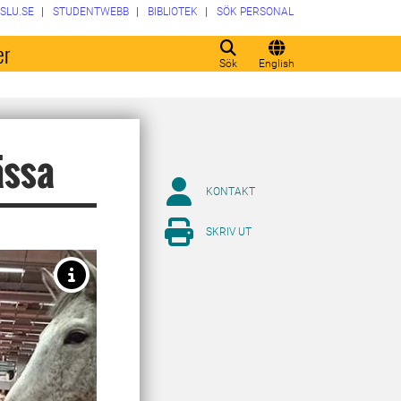
SLU.SE
STUDENTWEBB
BIBLIOTEK
SÖK PERSONAL
er
Sök
English
ässa
KONTAKT
SKRIV UT