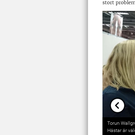
stort proble
Previou
Torun Wallgre
Hästar är väl