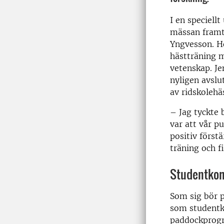
I en speciell
mässan framt
Yngvesson. H
hästträning m
vetenskap. Je
nyligen avslu
av ridskolehä
– Jag tyckte
var att vår p
positiv först
träning och f
Studentkom
Som sig bör p
som studentk
paddockprogr