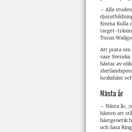
– Alla studen
djurutbildnin
Emma Kulla oc
target-tränin
Torun Wallgre
Att prata om h
vare Svenska
hästar av olik
shetlandsponn
brukshäst och
Nästa år
– Nästa år, 2
hästen att stå
hästgenetik h
och Sara Ring