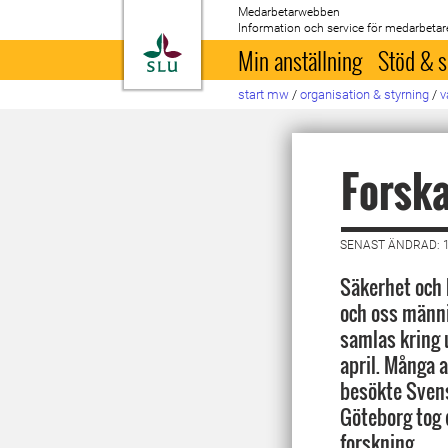
Medarbetarwebben
Information och service för medarbetar
Till startsida
Min anställning
Stöd & s
start mw
/
organisation & styrning
/
v
Forska
SENAST ÄNDRAD: 1
Säkerhet och
och oss männi
samlas kring 
april. Många 
besökte Sven
Göteborg tog 
forskning.