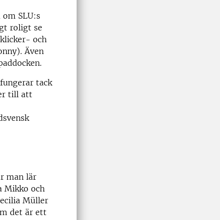
ra om SLU:s
t roligt se
klicker- och
onny). Även
 paddocken.
 fungerar tack
till att
rdsvensk
ur man lär
ia Mikko och
ecilia Müller
m det är ett