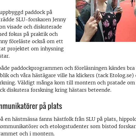
t uppbyggd paddock på
rädde SLU-forskaren Jenny
on visade och diskuterade
ed fokus på praktik och
nny föreläste också om ett
tat projektet om inhysning
star.
 både paddockprogrammen och föreläsningen kändes bra 
ublik och våra hästägare ville ha klickers (tack Etolog.se)
ärkning. Väldigt många kom till montern och pratade om 
ick diskutera forskning kring hästars beteende.
munikatörer på plats
å en hästmässa fanns hästfolk från SLU på plats, hippo
ommunikatörer och etologstudenter som bistod forskar
ammet och i montern.