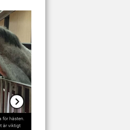
Next
 för hästen.
 är viktigt