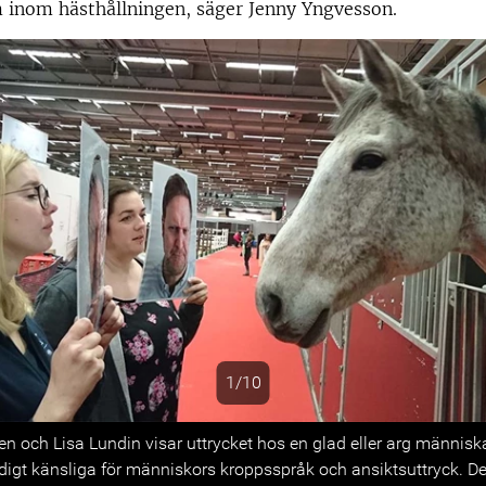
m inom hästhållningen, säger Jenny Yngvesson.
1/10
s
n och Lisa Lundin visar uttrycket hos en glad eller arg människa
digt känsliga för människors kroppsspråk och ansiktsuttryck. Det