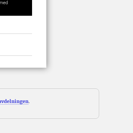
 med
avdelningen
.