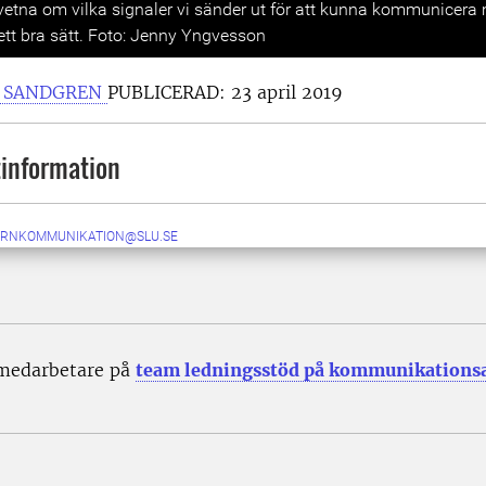
dvetna om vilka signaler vi sänder ut för att kunna kommunicera
ett bra sätt. Foto: Jenny Yngvesson
A SANDGREN
PUBLICERAD:
23 april 2019
information
ERNKOMMUNIKATION@SLU.SE
 medarbetare på
team ledningsstöd på kommunikations