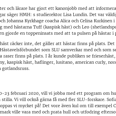
ter och lärare har gjort ett kanonjobb med att informe
gar säger HMH: s studierektor Lisa Lundin. Det var väldig
h Johanna Kyrkhage coacha Alica och Celina Kurkinen i 
g med hästarna Tuff (kaspisk häst) och Leo (shetlandsp
n gjorde en toppeninsats med att ta pulsen på hästar i
äst räcker inte, det gäller att hästar finns på plats. Det
 Hästavelsförbundet som SLU samverkar med och som ser 
a raser finns på plats. I år kunde publiken se frieserhäst,
y, kaspisk häst, haflinger, lusitano, american curly, no
 gotlandsruss.
0-23 februari 2020, vill vi jobba med ett program om h
 stilla. Vi vill också gärna få med fler SLU-forskare. Sof
oppas vi mycket på! Det vore även kul om till exempel C
mark ville vara med och prata hull och utfodring efterso