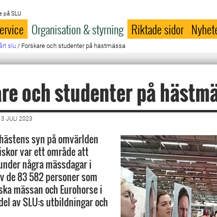
e på SLU
ervice
Organisation & styrning
Riktade sidor
Nyhet
årt slu
/
Forskare och studenter på hästmässa
re och studenter på hästm
3 JULI 2023
 hästens syn på omvärlden
skor var ett område att
under några mässdagar i
av de 83 582 personer som
ska mässan och Eurohorse i
del av SLU:s utbildningar och