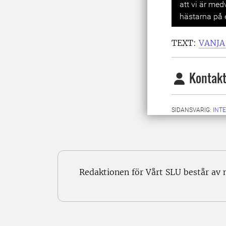
att vi är me
hästarna på 
TEXT:
VANJ
Kontakt
SIDANSVARIG:
INT
Redaktionen för Vårt SLU består av