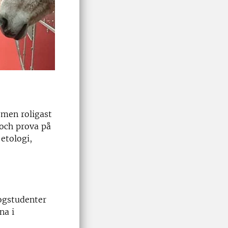
men roligast
 och prova på
etologi,
logstudenter
na i