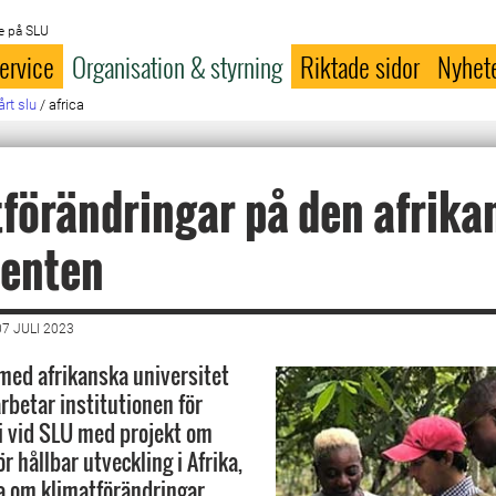
e på SLU
ervice
Organisation & styrning
Riktade sidor
Nyhet
årt slu
/
africa
förändringar på den afrika
nenten
7 JULI 2023
ed afrikanska universitet
rbetar institutionen för
 vid SLU med projekt om
ör hållbar utveckling i Afrika,
ga om klimatförändringar.