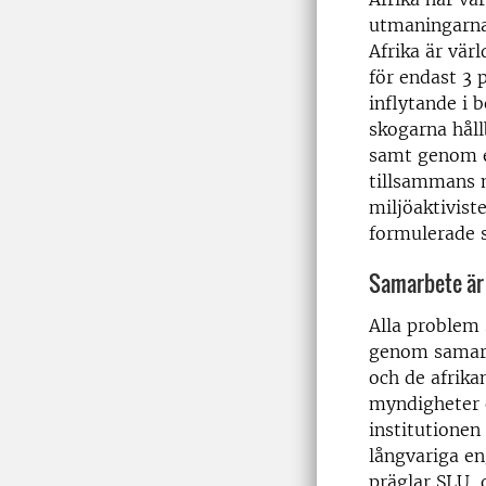
utmaningarna 
Afrika är vär
för endast 3 
inflytande i 
skogarna håll
samt genom e
tillsammans 
miljöaktivist
formulerade s
Samarbete är
Alla problem 
genom samarbe
och de afrika
myndigheter o
institutionen
långvariga en
präglar SLU, 