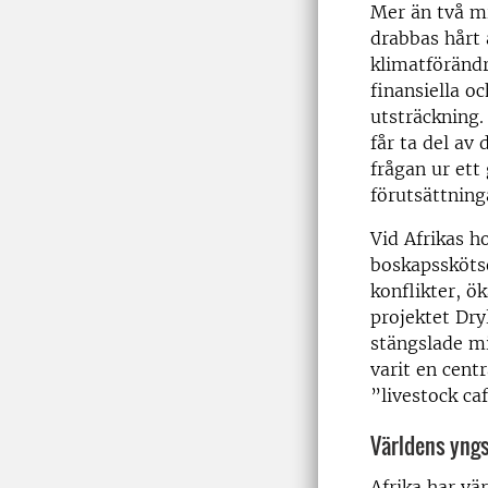
Mer än två mi
drabbas hårt 
klimatförändri
finansiella o
utsträckning.
får ta del av
frågan ur ett
förutsättning
Vid Afrikas 
boskapsskötse
konflikter, ö
projektet Dry
stängslade mi
varit en cent
”livestock ca
Världens yngs
Afrika har v