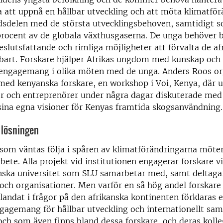
att uppnå en hållbar utveckling och att möta klimatför
ldsdelen med de största utvecklingsbehoven, samtidigt 
procent av de globala växthusgaserna. De unga behöver 
beslutsfattande och rimliga möjligheter att förvalta de af
bart. Forskare hjälper Afrikas ungdom med kunskap och 
ngagemang i olika möten med de unga. Anders Roos or
med kenyanska forskare, en workshop i Voi, Kenya, där 
er och entreprenörer under några dagar diskuterade med
ina egna visioner för Kenyas framtida skogsanvändning.
 lösningen
som väntas följa i spåren av klimatförändringarna möter
te. Alla projekt vid institutionen engagerar forskare v
nska universitet som SLU samarbetar med, samt deltagar
ch organisationer. Men varför en så hög andel forskare
 landat i frågor på den afrikanska kontinenten förklaras 
gagemang för hållbar utveckling och internationellt sa
och som även finns bland dessa forskare, och deras kolleg