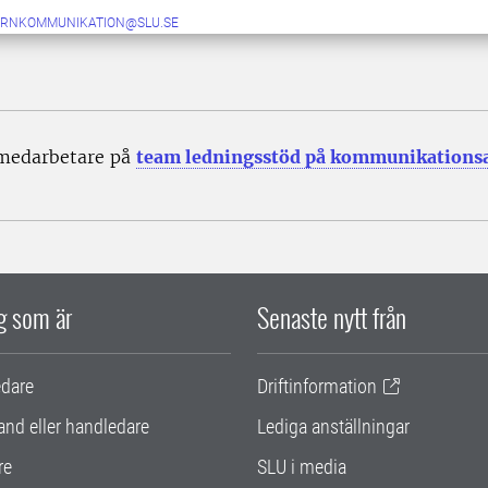
ERNKOMMUNIKATION@SLU.SE
 medarbetare på
team ledningsstöd på kommunikations
ig som är
Senaste nytt från
edare
Driftinformation
and eller handledare
Lediga anställningar
re
SLU i media