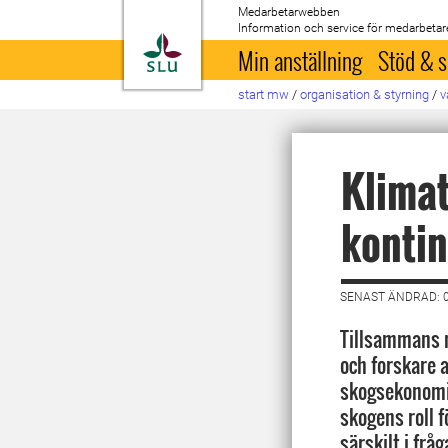
Medarbetarwebben
Information och service för medarbetar
Till startsida
Min anställning
Stöd & s
start mw
/
organisation & styrning
/
v
Klimat
konti
SENAST ÄNDRAD: 0
Tillsammans m
och forskare a
skogsekonomi
skogens roll f
särskilt i frå