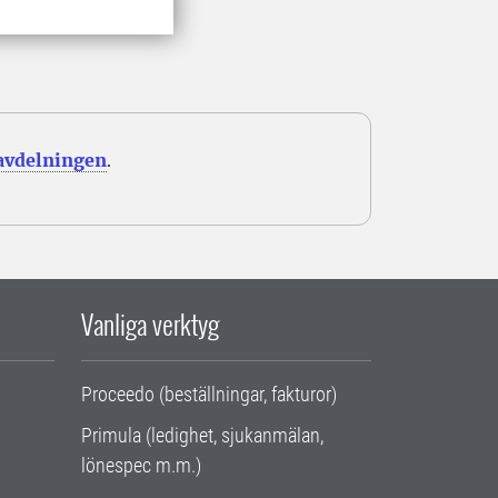
avdelningen
.
Vanliga verktyg
Proceedo (beställningar, fakturor)
Primula (ledighet, sjukanmälan,
lönespec m.m.)