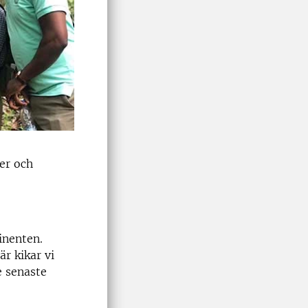
er och
inenten.
är kikar vi
e senaste