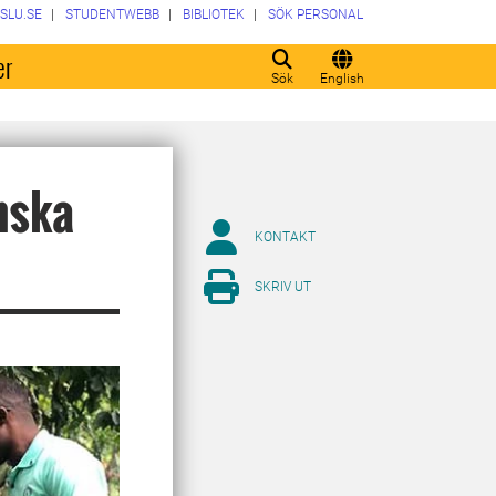
SLU.SE
STUDENTWEBB
BIBLIOTEK
SÖK PERSONAL
er
Sök
English
nska
KONTAKT
SKRIV UT