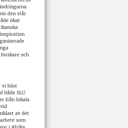
ändringarna.
som den står
både ökat
rikanska
inspiration
ganiserade
unga
 forskare och
 vi bäst
id både SLU
e från lokala
 vid
enklast av det
marbete som
or i Afrika.