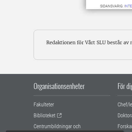
SIDANSVARIG:
INT
Redaktionen för Vårt SLU består av
Organisationsenheter
För d
Fakulteter
Chef/l
Biblioteket
Doktor
Centrumbildningar och
Forska