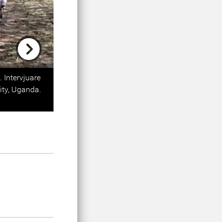
Next
 Intervjuare
ity, Uganda.