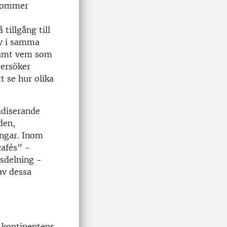
 kommer
tillgång till
av i samma
 samt vem som
dersöker
t se hur olika
adiserande
den,
ingar. Inom
cafés” -
sdelning -
av dessa
 kontinentens