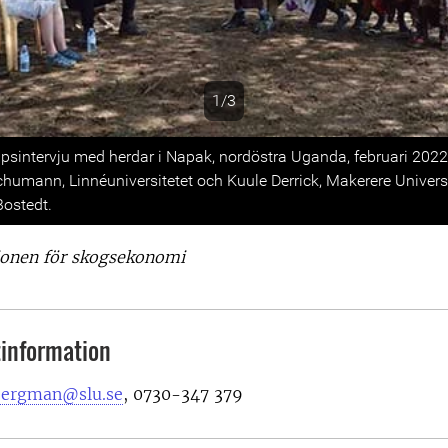
1/3
s
psintervju med herdar i Napak, nordöstra Uganda, februari 2022.
chumann, Linnéuniversitetet och Kuule Derrick, Makerere Univers
Bostedt.
tionen för skogsekonomi
information
bergman@slu.se
, 0730-347 379