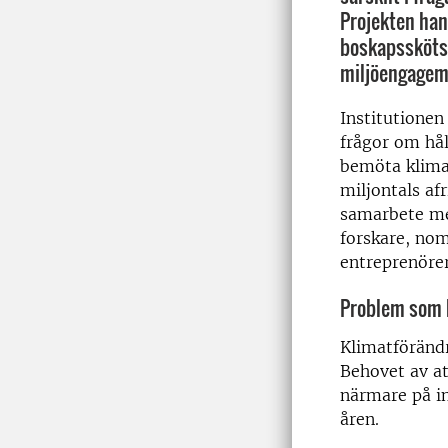
Projekten han
boskapsskötse
miljöengagem
Institutionen
frågor om hål
bemöta klima
miljontals afr
samarbete med
forskare, nom
entreprenörer
Problem som k
Klimatförändr
Behovet av at
närmare på i
åren.