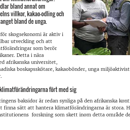
dlar bland annat om
lns villkor, kakao-odling och
anget bland de unga.
 för skogsekonomi är aktiv i
lbar utveckling och att
tförändringar som berör
ikaner. Detta i nära
 afrikanska universitet,
adiska boskapsskötare, kakaobönder, unga miljöaktivist
.
limatförändringarna fört med sig
ingens baksidor är redan synliga på den afrikanska kont
t finna sätt att hantera klimatförändringarna är stora. H
nstitutionens forskning som skett inom detta område d