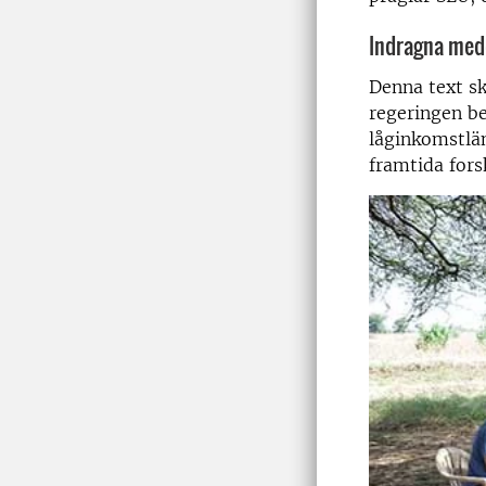
Indragna med
Denna text sk
regeringen be
låginkomstlän
framtida for