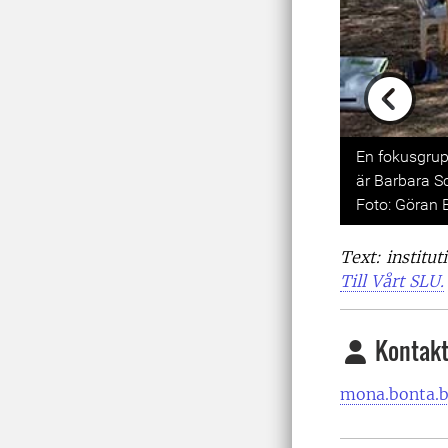
Previou
En fokusgrup
är Barbara S
Foto: Göran 
Text: institu
Till Vårt SLU.
Kontakt
mona.bonta.