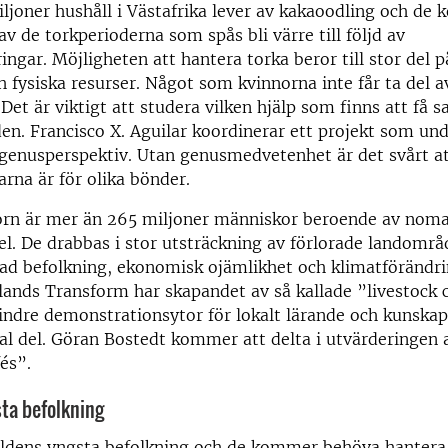
ljoner hushåll i Västafrika lever av kakaoodling och de
av de torkperioderna som spås bli värre till följd av
ngar. Möjligheten att hantera torka beror till stor del på 
ch fysiska resurser. Något som kvinnorna inte får ta del 
 Det är viktigt att studera vilken hjälp som finns att få
 den. Francisco X. Aguilar koordinerar ett projekt som un
 genusperspektiv. Utan genusmedvetenhet är det svårt at
arna är för olika bönder.
horn är mer än 265 miljoner människor beroende av nom
l. De drabbas i stor utsträckning av förlorade landområ
kad befolkning, ekonomisk ojämlikhet och klimatförändr
lands Transform har skapandet av så kallade ”livestock 
ndre demonstrationsytor för lokalt lärande och kunskap
ral del. Göran Bostedt kommer att delta i utvärderingen 
fés”.
ta befolkning
ärldens yngsta befolkning och de kommer behöva hantera