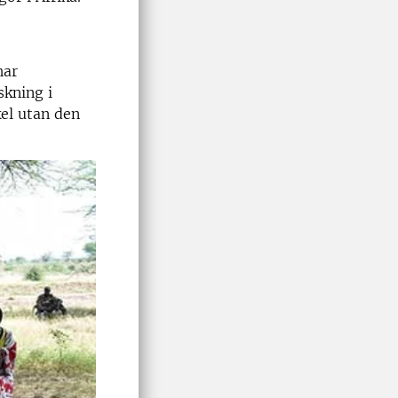
har
skning i
kel utan den