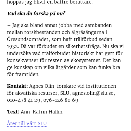
hoppas jag blivit en bättre berättare.
Vad ska du forska på nu?
– Jag ska bland annat jobba med sambanden
mellan torskbestånden och ålgräsängarna i
Öresundsområdet, som haft trålförbud sedan
1932. Då var förbudet en säkerhetsfråga. Nu ska vi
undersöka vad trålförbudet historiskt har gett för
konsekvenser för resten av ekosystemet. Det kan
ge kunskap om vilka åtgärder som kan funka bra
för framtiden.
Kontakt:
Agnes Olin, forskare vid institutionen
för akvatiska resurser, SLU, agnes.olin@slu.se,
010-478 41 29, 076-126 80 69
Text:
Ann-Katrin Hallin.
Åter till Vårt SLU