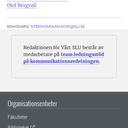
Olof Bergvall
SIDANSVARIG:
INTERNKOMMUNIKATION@SLU.SE
Redaktionen för Vårt SLU består av
medarbetare på
team ledningsstöd
på kommunikationsavdelningen
.
Organisationsenheter
Fakulteter
Biblioteket