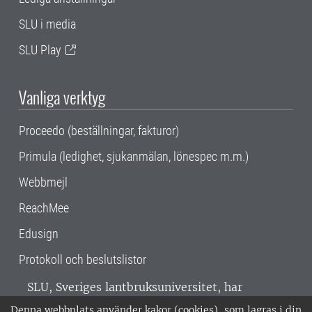
SLU i media
SLU Play
Vanliga verktyg
Proceedo (beställningar, fakturor)
Primula (ledighet, sjukanmälan, lönespec m.m.)
Webbmejl
ReachMee
Edusign
Protokoll och beslutslistor
SLU, Sveriges lantbruksuniversitet, har
verksamhet över hela Sverige. Huvudorter är
Denna webbplats använder kakor (cookies), som lagras i din