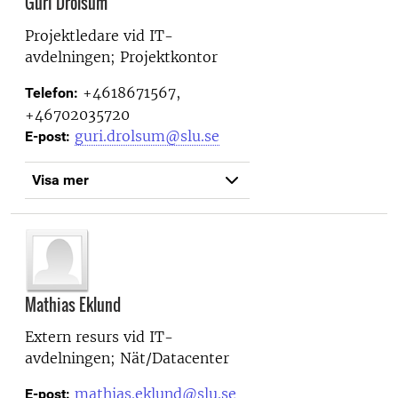
Guri Drolsum
Projektledare vid
IT-
avdelningen; Projektkontor
+4618671567,
Telefon:
+46702035720
guri.drolsum@slu.se
E-post:
Visa mer
Mathias Eklund
Extern resurs vid
IT-
avdelningen; Nät/Datacenter
mathias.eklund@slu.se
E-post: