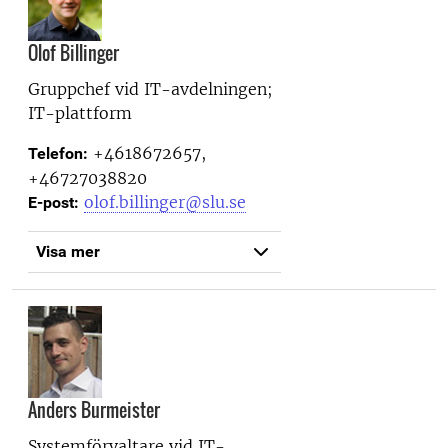
Olof Billinger
Gruppchef vid
IT-avdelningen;
IT-plattform
+4618672657,
Telefon:
+46727038820
olof.billinger@slu.se
E-post:
Visa mer
Anders Burmeister
Systemförvaltare vid
IT-