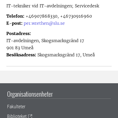
IT-tekniker vid
IT-avdelningen; Servicedesk
Telefon:
+46907868330, +46730916960
E-post:
per.wrethen@slu.se
Postadress:
IT-avdelningen, Skogsmarksgränd 17
901 83 Umeå
Besöksadress:
Skogsmarksgränd 17, Umeå
Organisationsenheter
Fakulteter
Biblioteket