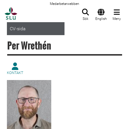
Medarbetarwebben
Till startsida
Sök
English
Meny
CV-sida
Per Wrethén
KONTAKT