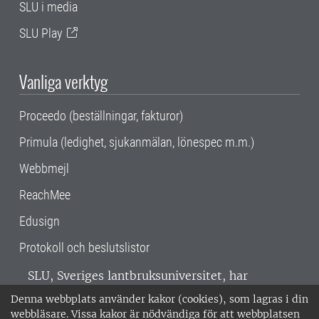
SLU i media
SLU Play
Vanliga verktyg
Proceedo (beställningar, fakturor)
Primula (ledighet, sjukanmälan, lönespec m.m.)
Webbmejl
ReachMee
Edusign
Protokoll och beslutslistor
SLU, Sveriges lantbruksuniversitet, har
verksamhet över hela Sverige. Huvudorter är
Denna webbplats använder kakor (cookies), som lagras i din
Alnarp, Uppsala och Umeå.
SLU är
webbläsare. Vissa kakor är nödvändiga för att webbplatsen