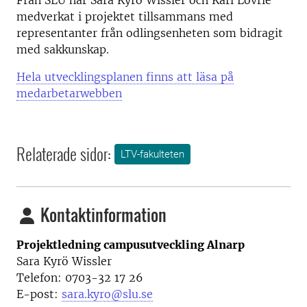
Från SLU har Sara Kyrö Wissler och Karl Lövrie
medverkat i projektet tillsammans med
representanter från odlingsenheten som bidragit
med sakkunskap.
Hela utvecklingsplanen finns att läsa på
medarbetarwebben
Relaterade sidor:
LTV-fakulteten
Kontaktinformation
Projektledning campusutveckling Alnarp
Sara Kyrö Wissler
Telefon: 0703-32 17 26
E-post:
sara.kyro@slu.se