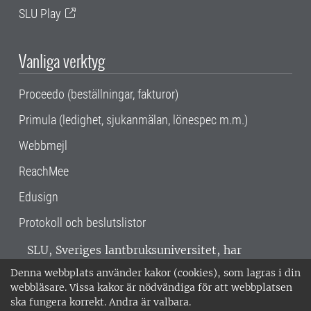
SLU Play
Vanliga verktyg
Proceedo (beställningar, fakturor)
Primula (ledighet, sjukanmälan, lönespec m.m.)
Webbmejl
ReachMee
Edusign
Protokoll och beslutslistor
SLU, Sveriges lantbruksuniversitet, har
verksamhet över hela Sverige. Huvudorter är
Denna webbplats använder kakor (cookies), som lagras i din
Alnarp, Uppsala och Umeå.
SLU är
webbläsare. Vissa kakor är nödvändiga för att webbplatsen
miljöcertifierat enligt ISO 14001. •
Telefon:
ska fungera korrekt. Andra är valbara.