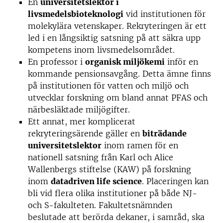
En
universitetslektor i
livsmedelsbioteknologi
vid institutionen för
molekylära vetenskaper. Rekryteringen är ett
led i en långsiktig satsning på att säkra upp
kompetens inom livsmedelsområdet.
En professor i
organisk miljökemi
inför en
kommande pensionsavgång. Detta ämne finns
på institutionen för vatten och miljö och
utvecklar forskning om bland annat PFAS och
närbesläktade miljögifter.
Ett annat, mer komplicerat
rekryteringsärende gäller en
biträdande
universitetslektor
inom ramen för en
nationell satsning från Karl och Alice
Wallenbergs stiftelse (KAW) på forskning
inom
datadriven life science
. Placeringen kan
bli vid flera olika institutioner på både NJ-
och S-fakulteten. Fakultetsnämnden
beslutade att berörda dekaner, i samråd, ska