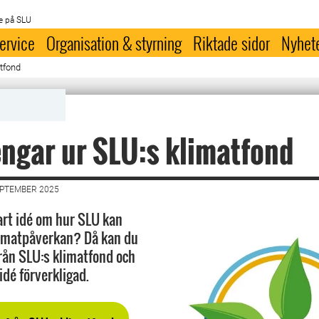
e på SLU
ervice
Organisation & styrning
Riktade sidor
Nyhet
tfond
ngar ur SLU:s klimatfond
EPTEMBER 2025
rt idé om hur SLU kan
limatpåverkan? Då kan du
rån SLU:s klimatfond och
idé förverkligad.