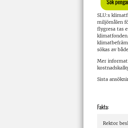
Sök pengar
SLU:s klimatf
miljömålen fö
flygresa tas e
klimatfonden.
klimatbefräm
sökas av både
Mer informat
kostnadskalky
Sista ansökn
Fakta:
Rektor besl