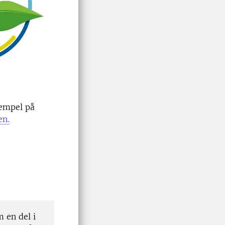
xempel på
en.
m en del i