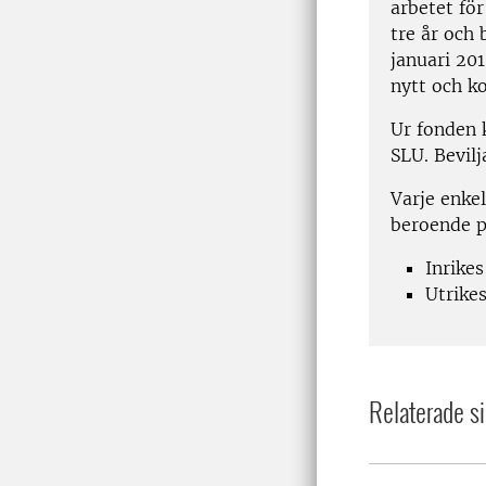
arbetet fö
tre år och 
januari 20
nytt och ko
Ur fonden 
SLU. Bevil
Varje enkel
beroende p
Inrikes
Utrikes
Relaterade si