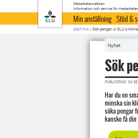
Medarbetarwebben
Information och service för medarbetar
Till startsida
Min anställning
Stöd & s
start mw
/
Sök pengar ur SLU:s klima
Nyhet
Sök pe
PUBLICERAD: 04 S
Har du en sma
minska sin k
söka pengar f
kanske få din 