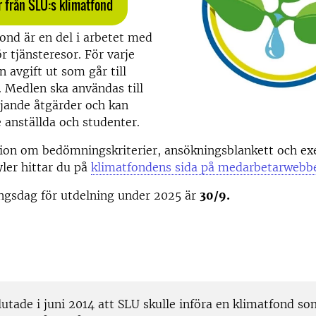
 från SLU:s klimatfond
ond är en del i arbetet med
r tjänsteresor. För varje
n avgift ut som går till
 Medlen ska användas till
jande åtgärder och kan
 anställda och studenter.
ion om bedömningskriterier, ansökningsblankett och e
ler hittar du på
klimatfondens sida på medarbetarwebb
ingsdag för utdelning under 2025 är
30/9.
utade i juni 2014 att SLU skulle införa en klimatfond so