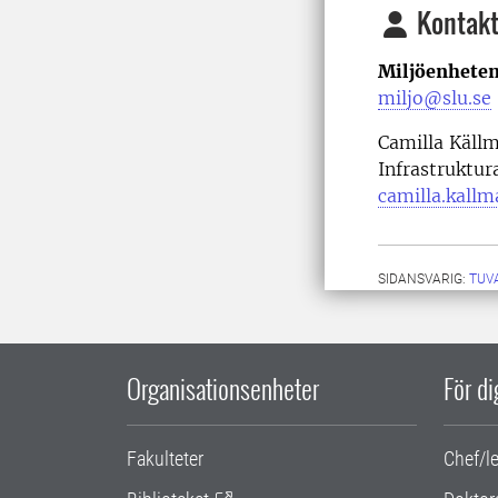
Kontakt
Miljöenheten
miljo@slu.se
Camilla Källm
Infrastruktur
camilla.kall
SIDANSVARIG:
TUV
Organisationsenheter
För d
Fakulteter
Chef/l