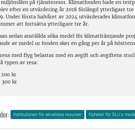
r miljömålen på tjänsteresor. Klimatfonden hade en test
blev efter en utvärdering år 2018 förlängd ytterligare tre 
19. Under första halvåret av 2024 utvärderades klimatfo
mmer att fortsätta ytterligare tre år.
kan sedan anställda söka medel för klimatfrämjande pro
jande av medel ur fonden sker en gång per år på höstter
resa med flyg belastas med en avgift och avgiftens storl
å typen av resa:
 200 kr
 300 kr
dor:
Institutionen för akvatiska resurser
Nyheter för SLU:s med