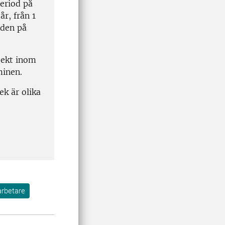
period på
år, från 1
nden på
jekt inom
minen.
ek är olika
arbetare