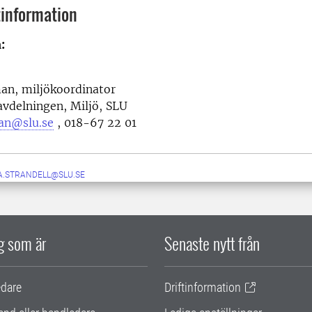
information
:
an, miljökoordinator
avdelningen, Miljö, SLU
man@slu.se
,
018-67 22 01
A.STRANDELL@SLU.SE
ig som är
Senaste nytt från
edare
Driftinformation