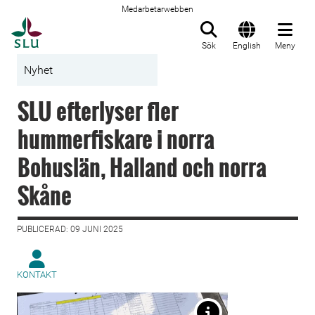
Medarbetarwebben
Till startsida
Sök
English
Meny
Nyhet
SLU efterlyser fler
hummerfiskare i norra
Bohuslän, Halland och norra
Skåne
PUBLICERAD: 09 JUNI 2025
KONTAKT