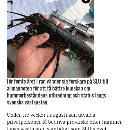
För femte året i rad vänder sig forskare på SLU till
allmänheten för att få bättre kunskap om
hummerbeståndens utbredning och status längs
svenska västkusten.
Under tre veckor i augusti kan utvalda
privatpersoner få bedriva provfiske efter hummer
längs västkusten
samtidigt som SLU:s eget