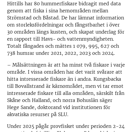
H
ittills
har
80
hummerfiskare bidragit med data
genom att fiska i sina hemområden mellan
Strömstad och Båstad. De har lämnat information
om storleksfördelningar och fångstbarhet i över
30
områden längs kusten, och skapat underlag för
en rapport till Havs- och vattenmyndigheten.
Totalt fångades och mättes 1
0
79,
99
5, 627
och
73
8 humrar under 2021, 2022, 2023 och 2024.
– Målsättningen är att ha minst två fiskare i varje
område
.
I v
issa områden
har det varit
svårare att
hitta intresserade fiskare
än
i
andra. Kungsbacka
till Bovallstrand är kärnområdet,
men vi tar emot
intresserade fiskare
till
alla områden, särskilt från
Skåne och Halland, och norra Bohuslän
säger
Hege Sande, doktorand
vid institutionen för
akvatiska resurser på SLU
.
Under 2025 pågår provfisket under perioden 2-24