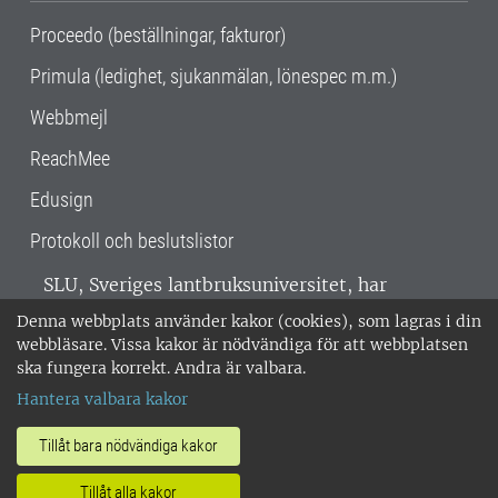
Proceedo (beställningar, fakturor)
Primula (ledighet, sjukanmälan, lönespec m.m.)
Webbmejl
ReachMee
Edusign
Protokoll och beslutslistor
SLU, Sveriges lantbruksuniversitet, har
verksamhet över hela Sverige. Huvudorter är
Denna webbplats använder kakor (cookies), som lagras i din
Alnarp, Uppsala och Umeå.
SLU är
webbläsare. Vissa kakor är nödvändiga för att webbplatsen
miljöcertifierat enligt ISO 14001. •
Telefon:
ska fungera korrekt. Andra är valbara.
018-67 10 00 • Org nr: 202100-2817 •
Om
Hantera valbara kakor
medarbetarwebben
•
SLU:s fakturaadress
•
Om SLU:s webbplatser
•
Vid KRIS
Tillåt bara nödvändiga kakor
•
Hantera kakor
•
Behandling av
Tillåt alla kakor