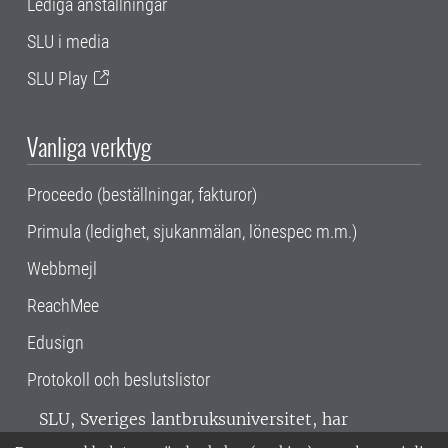
Lediga anställningar
SLU i media
SLU Play
Vanliga verktyg
Proceedo (beställningar, fakturor)
Primula (ledighet, sjukanmälan, lönespec m.m.)
Webbmejl
ReachMee
Edusign
Protokoll och beslutslistor
SLU, Sveriges lantbruksuniversitet, har
verksamhet över hela Sverige. Huvudorter är