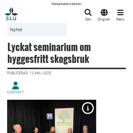
Medarbetarwebben
Till startsida
Sök
English
Meny
Nyhet
Lyckat seminarium om
hyggesfritt skogsbruk
PUBLICERAD: 12 MAJ 2025
KONTAKT