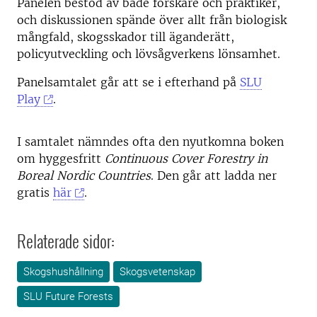
Panelen bestod av både forskare och praktiker,
och diskussionen spände över allt från biologisk
mångfald, skogsskador till äganderätt,
policyutveckling och lövsågverkens lönsamhet.
Panelsamtalet går att se i efterhand på
SLU
Play
.
I samtalet nämndes ofta den nyutkomna boken
om hyggesfritt
Continuous Cover Forestry in
Boreal Nordic Countries
. Den går att ladda ner
gratis
här
.
Relaterade sidor:
Skogshushållning
Skogsvetenskap
SLU Future Forests