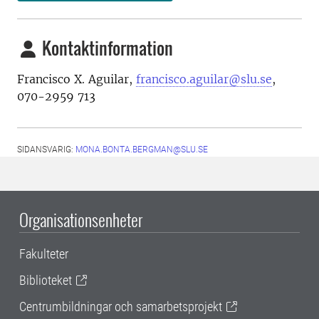
Kontaktinformation
Francisco X. Aguilar,
francisco.aguilar@slu.se
,
070-2959 713
SIDANSVARIG:
MONA.BONTA.BERGMAN@SLU.SE
Organisationsenheter
Fakulteter
Biblioteket
Centrumbildningar och samarbetsprojekt