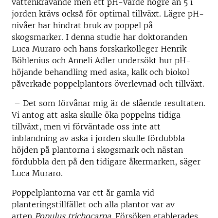
vattenkrävande men ett pH-värde högre än 5 i
jorden krävs också för optimal tillväxt. Lägre pH-
nivåer har hindrat bruk av poppel på
skogsmarker. I denna studie har doktoranden
Luca Muraro och hans forskarkolleger Henrik
Böhlenius och Anneli Adler undersökt hur pH-
höjande behandling med aska, kalk och biokol
påverkade poppelplantors överlevnad och tillväxt.
– Det som förvånar mig är de slående resultaten.
Vi antog att aska skulle öka poppelns tidiga
tillväxt, men vi förväntade oss inte att
inblandning av aska i jorden skulle fördubbla
höjden på plantorna i skogsmark och nästan
fördubbla den på den tidigare åkermarken, säger
Luca Muraro.
Poppelplantorna var ett år gamla vid
planteringstillfället och alla plantor var av
arten
Populus trichocarpa
. Försöken etablerades