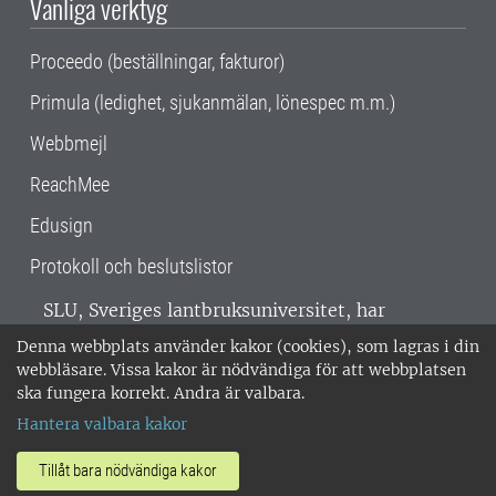
Vanliga verktyg
Proceedo (beställningar, fakturor)
Primula (ledighet, sjukanmälan, lönespec m.m.)
Webbmejl
ReachMee
Edusign
Protokoll och beslutslistor
SLU, Sveriges lantbruksuniversitet, har
verksamhet över hela Sverige. Huvudorter är
Denna webbplats använder kakor (cookies), som lagras i din
Alnarp, Uppsala och Umeå.
SLU är
webbläsare. Vissa kakor är nödvändiga för att webbplatsen
miljöcertifierat enligt ISO 14001. •
Telefon:
ska fungera korrekt. Andra är valbara.
018-67 10 00 • Org nr: 202100-2817 •
Om
Hantera valbara kakor
medarbetarwebben
•
SLU:s fakturaadress
•
Om SLU:s webbplatser
•
Vid KRIS
Tillåt bara nödvändiga kakor