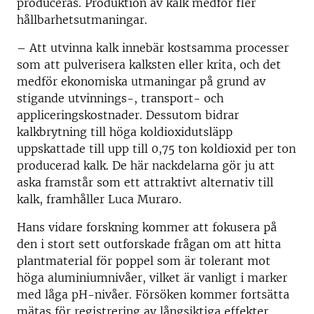
produceras. Produktion av kalk medför fler
hållbarhetsutmaningar.
– Att utvinna kalk innebär kostsamma processer
som att pulverisera kalksten eller krita, och det
medför ekonomiska utmaningar på grund av
stigande utvinnings-, transport- och
appliceringskostnader. Dessutom bidrar
kalkbrytning till höga koldioxidutsläpp
uppskattade till upp till 0,75 ton koldioxid per ton
producerad kalk. De här nackdelarna gör ju att
aska framstår som ett attraktivt alternativ till
kalk, framhåller Luca Muraro.
Hans vidare forskning kommer att fokusera på
den i stort sett outforskade frågan om att hitta
plantmaterial för poppel som är tolerant mot
höga aluminiumnivåer, vilket är vanligt i marker
med låga pH-nivåer. Försöken kommer fortsätta
mätas för registrering av långsiktiga effekter.