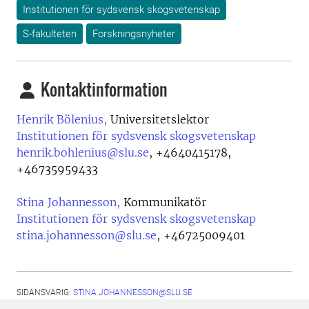
Institutionen för sydsvensk skogsvetenskap
S-fakulteten
Forskningsnyheter
Kontaktinformation
Henrik Bölenius,
Universitetslektor
Institutionen för sydsvensk skogsvetenskap
henrik.bohlenius@slu.se
,
+4640415178,
+46735959433
Stina Johannesson,
Kommunikatör
Institutionen för sydsvensk skogsvetenskap
stina.johannesson@slu.se
,
+46725009401
SIDANSVARIG:
STINA.JOHANNESSON@SLU.SE