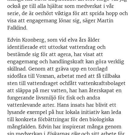
också ge till alla hjältar som medverkat i vår
serie, de är oerhört viktiga för att sprida hopp och
visa att engagemang lönar sig, säger Martin
Falklind.
Edvin Kronberg, som vid elva års ålder
identifierade ett uttorkat vattendrag och
bestämde sig för att agera, har visat att
engagemang och handlingskraft kan göra verklig
skillnad. Genom att gräva upp en torrlagd
sidofåra till Voxnan, arbetat med att få tillbaka
sten till vattendraget ochfått vattenkraftsbolaget
att släppa på mer vatten, har han återskapat en
fungerande livsmiljö för fisk och andra
vattenlevande arter. Hans insats har blivit ett
lysande exempel på hur lokala initiativ kan leda
till konkreta förbättringar för den biologiska
mångfalden. Edvin har inspirerat många genom
sin medverkan i
Fiskarnas rike
och sitt arbete för