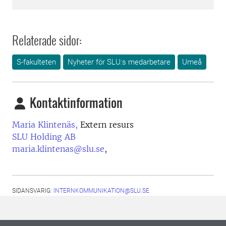
Relaterade sidor:
S-fakulteten
Nyheter för SLU:s medarbetare
Umeå
Kontaktinformation
Maria Klintenäs,
Extern resurs
SLU Holding AB
maria.klintenas@slu.se
,
SIDANSVARIG:
INTERNKOMMUNIKATION@SLU.SE