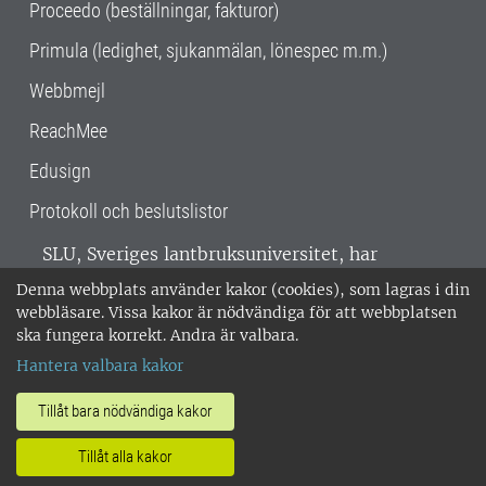
Proceedo (beställningar, fakturor)
Primula (ledighet, sjukanmälan, lönespec m.m.)
Webbmejl
ReachMee
Edusign
Protokoll och beslutslistor
SLU, Sveriges lantbruksuniversitet, har
verksamhet över hela Sverige. Huvudorter är
Denna webbplats använder kakor (cookies), som lagras i din
Alnarp, Uppsala och Umeå.
SLU är
webbläsare. Vissa kakor är nödvändiga för att webbplatsen
miljöcertifierat enligt ISO 14001. •
Telefon:
ska fungera korrekt. Andra är valbara.
018-67 10 00 • Org nr: 202100-2817 •
Om
Hantera valbara kakor
medarbetarwebben
•
SLU:s fakturaadress
•
Om SLU:s webbplatser
•
Vid KRIS
Tillåt bara nödvändiga kakor
•
Hantera kakor
•
Behandling av
Tillåt alla kakor
personuppgifter