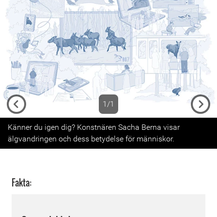
1/1
Previous
Next
Känner du igen dig? Konstnären Sacha Berna visar
älgvandringen och dess betydelse för människor.
Fakta: