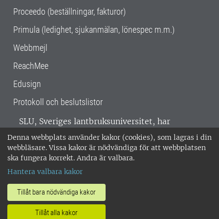
Proceedo (beställningar, fakturor)
Primula (ledighet, sjukanmälan, lönespec m.m.)
Webbmejl
ReachMee
Edusign
Protokoll och beslutslistor
SLU, Sveriges lantbruksuniversitet, har
verksamhet över hela Sverige. Huvudorter är
Denna webbplats använder kakor (cookies), som lagras i din
Alnarp, Uppsala och Umeå.
SLU är
webbläsare. Vissa kakor är nödvändiga för att webbplatsen
miljöcertifierat enligt ISO 14001. •
Telefon:
ska fungera korrekt. Andra är valbara.
018-67 10 00 • Org nr: 202100-2817 •
Om
Hantera valbara kakor
medarbetarwebben
•
SLU:s fakturaadress
•
Om SLU:s webbplatser
•
Vid KRIS
Tillåt bara nödvändiga kakor
•
Hantera kakor
•
Behandling av
Tillåt alla kakor
personuppgifter