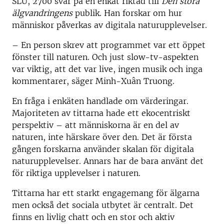
SLU, 2700 svar på en enkät riktad till
Den stora
älgvandringens
publik. Han forskar om hur
människor påverkas av digitala naturupplevelser.
– En person skrev att programmet var ett öppet
fönster till naturen. Och just slow-tv-aspekten
var viktig, att det var live, ingen musik och inga
kommentarer, säger Minh-Xuân Truong.
En fråga i enkäten handlade om värderingar.
Majoriteten av tittarna hade ett ekocentriskt
perspektiv – att människorna är en del av
naturen, inte härskare över den. Det är första
gången forskarna använder skalan för digitala
naturupplevelser. Annars har de bara använt det
för riktiga upplevelser i naturen.
Tittarna har ett starkt engagemang för älgarna
men också det sociala utbytet är centralt. Det
finns en livlig chatt och en stor och aktiv