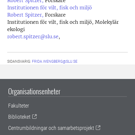
Robert Spitzer,
Forskare
Institutionen för vilt, fisk och miljö
Robert Spitzer,
Forskare
Institutionen för vilt, fisk och miljö, Molekylär
ekologi
robert.spitzer@slu.se
,
SIDANSVARIG:
FRIDA.WENGBERG@SLU.SE
Organisationsenheter
Fakulteter
Biblioteket
Centrumbildningar och samarbetsprojekt