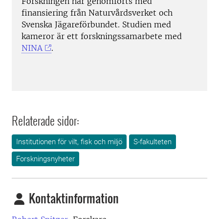
Forskningen har genomförts med
finansiering från Naturvårdsverket och
Svenska Jägareförbundet. Studien med
kameror är ett forskningssamarbete med
NINA
.
Relaterade sidor:
Institutionen för vilt, fisk och miljö
S-fakulteten
Forskningsnyheter
Kontaktinformation