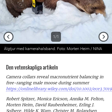
1/1
Previous
Next
Älgtjur med kamerahalsband. Foto: Morten Heim / NINA
Den vetenskapliga artikeln
Camera collars reveal macronutrient balancing in
free-ranging male moose during summer
https://onlinelibrary.wiley.com/doi/10.1002/ece3.701
Robert Spitzer, Monica Ericson, Annika M. Felton,
Morten Heim, David Raubenheimer, Erling J.
Solberg, Hilde K. Wam, Christer M. Rolandsen