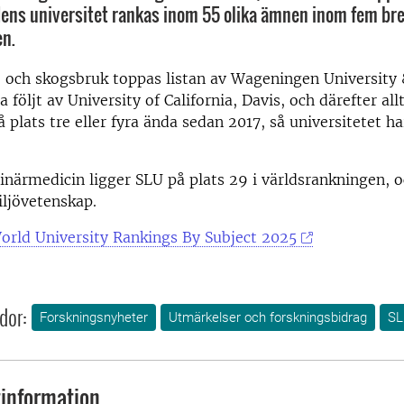
ldens universitet rankas inom 55 olika ämnen inom fem br
n.
 och skogsbruk toppas listan av Wageningen University 
 följt av University of California, Davis, och därefter al
 plats tre eller fyra ända sedan 2017, så universitetet har
inärmedicin ligger SLU på plats 29 i världsrankningen, o
ljövetenskap.
rld University Rankings By Subject 2025
dor:
Forskningsnyheter
Utmärkelser och forskningsbidrag
SL
information