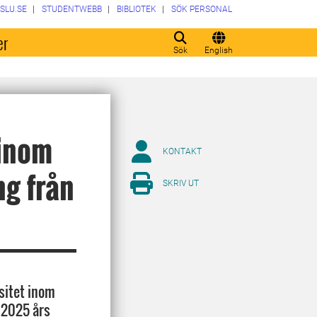
SLU.SE
STUDENTWEBB
BIBLIOTEK
SÖK PERSONAL
er
Sök
English
 inom
KONTAKT
ng från
SKRIV UT
sitet inom
 2025 års