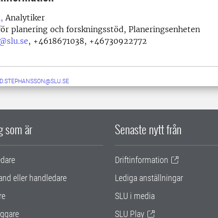
,
Analytiker
ör planering och forskningsstöd, Planeringsenheten
@slu.se
,
+4618671038, +46730922772
ID.STEPHANSSON@SLU.SE
ig som är
Senaste nytt från
edare
Driftinformation
and eller handledare
Lediga anställningar
re
SLU i media
ggare
SLU Play