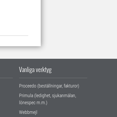
Vanliga verktyg
Proceedo (beställningar, fakturor)
Primula (ledighet, sjukanmälan,
lönespec m.m.)
Webbmejl