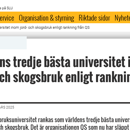
e på SLU
ervice
Organisation & styrning
Riktade sidor
Nyhet
ersitet inom jord- och skogsbruk enligt rankning från QS
ns tredje bästa universitet
och skogsbruk enligt rankni
ARS 2025
bruksuniversitet rankas som världens tredje bästa univer
ch skogsbruk. Det är organisationen QS som nu har släppt