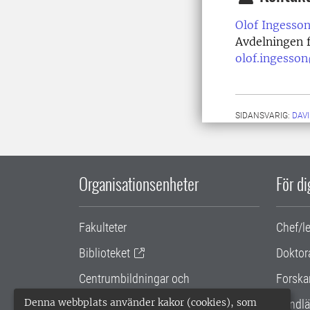
Olof Ingesson
Avdelningen f
olof.ingesson
SIDANSVARIG:
DAV
Organisationsenheter
För d
Fakulteter
Chef/l
Biblioteket
Doktor
Centrumbildningar och
Forska
samarbetsprojekt
Denna webbplats använder kakor (cookies), som
Handlä