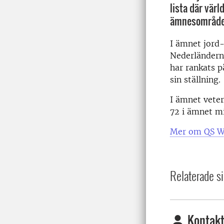
lista där vär
ämnesområde
I ämnet jord-
Nederländerna
har rankats på
sin ställning.
I ämnet veter
72 i ämnet mi
Mer om QS Wo
Relaterade si
Kontakt