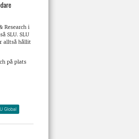
edare
& Research i
ltså SLU. SLU
 alltså hållit
ch på plats
U Global