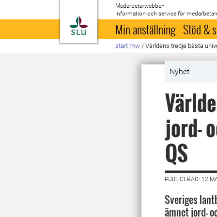
Medarbetarwebben
Information och service för medarbetar
Till startsida
Min anställning
Stöd & s
start mw
/
Världens tredje bästa univ
Nyhet
Världe
jord- 
QS
PUBLICERAD: 12 M
Sveriges lant
ämnet jord- o