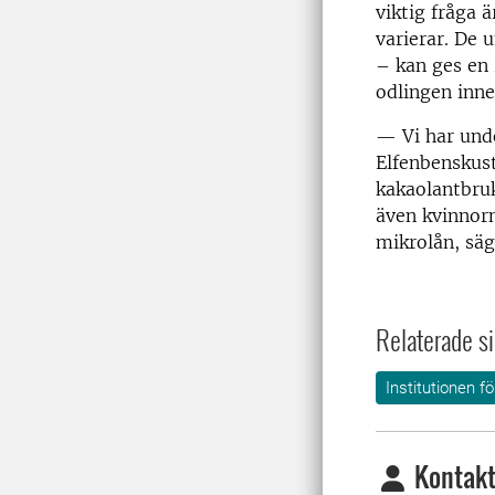
viktig fråga 
varierar. De 
– kan ges en 
odlingen inne
— Vi har unde
Elfenbenskust
kakaolantbruk
även kvinnorn
mikrolån, säg
Relaterade si
Institutionen 
Kontakt