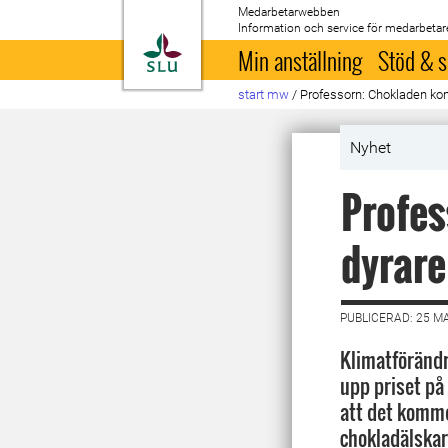
Medarbetarwebben
Information och service för medarbetar
Till startsida
Min anställning
Stöd & s
start mw
/
Professorn: Chokladen kom
Nyhet
Profes
dyrare
PUBLICERAD: 25 M
Klimatförändr
upp priset på
att det komme
chokladälskar