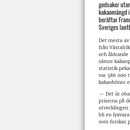
godsaker uta
kakaomängd i
berättar Franc
Sveriges lant
Det mesta av
från Västafri
och åldrande p
sämre kakaop
statistik pek
var 586 000 t
kakaobönor en
— Det är obal
priserna på d
utvecklingen 
bli en lyxvar
som forskar 