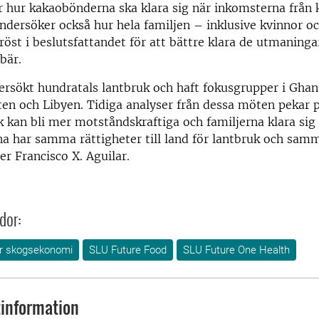
är hur kakaobönderna ska klara sig när inkomsterna från
undersöker också hur hela familjen – inklusive kvinnor 
röst i beslutsfattandet för att bättre klara de utmaning
bär.
rsökt hundratals lantbruk och haft fokusgrupper i Ghan
en och Libyen. Tidiga analyser från dessa möten pekar p
 kan bli mer motståndskraftiga och familjerna klara sig
a har samma rättigheter till land för lantbruk och samma
er Francisco X. Aguilar.
dor:
för skogsekonomi
SLU Future Food
SLU Future One Health
information