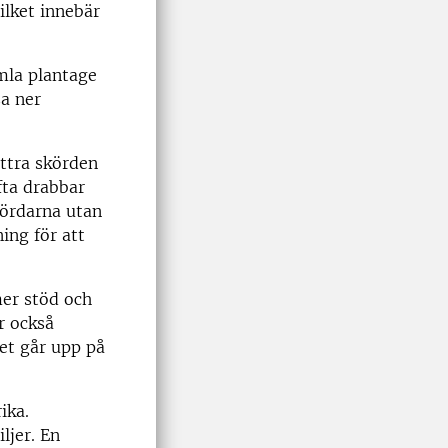
ilket innebär
mla plantage
sa ner
ättra skörden
ta drabbar
kördarna utan
ing för att
er stöd och
r också
set går upp på
ika.
ljer. En