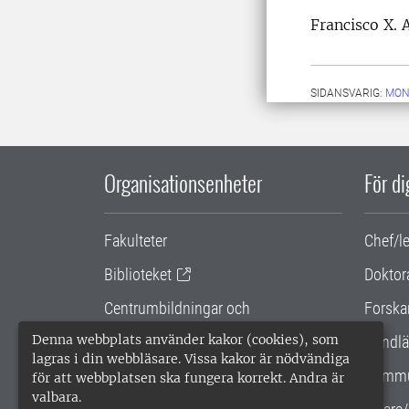
Francisco X. 
SIDANSVARIG:
MON
Organisationsenheter
För d
Fakulteter
Chef/l
Biblioteket
Doktor
Centrumbildningar och
Forska
samarbetsprojekt
Denna webbplats använder kakor (cookies), som
Handlä
lagras i din webbläsare. Vissa kakor är nödvändiga
Gemensamma verksamhetsstödet
Kommu
för att webbplatsen ska fungera korrekt. Andra är
valbara.
SLU Holding