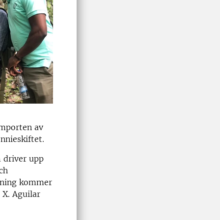
importen av
nnieskiftet.
 driver upp
ch
äckning kommer
 X. Aguilar