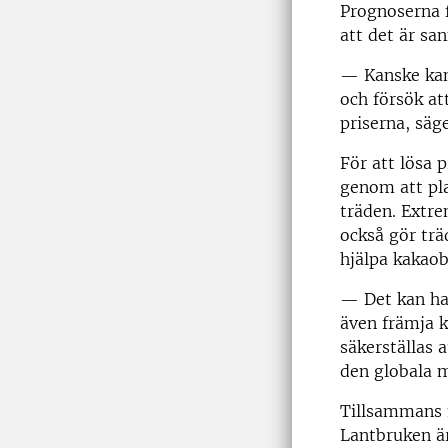
Prognoserna f
att det är san
— Kanske kan 
och försök at
priserna, säge
För att lösa 
genom att pl
träden. Extre
också gör trä
hjälpa kakao
— Det kan ha
även främja 
säkerställas 
den globala m
Tillsammans m
Lantbruken är