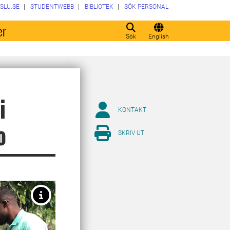
SLU.SE
STUDENTWEBB
BIBLIOTEK
SÖK PERSONAL
er
Sök
English
i
KONTAKT
o
SKRIV UT