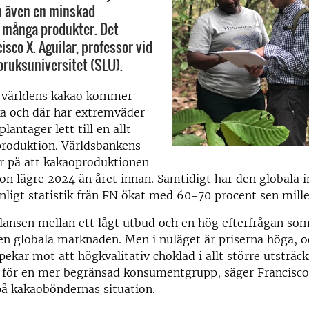
n även en minskad
 många produkter. Det
isco X. Aguilar, professor vid
bruksuniversitet (SLU).
 världens kakao kommer
ka och där har extremväder
lantager lett till en allt
roduktion. Världsbankens
ar på att kakaoproduktionen
on lägre 2024 än året innan. Samtidigt har den globala 
ligt statistik från FN ökat med 60-70 procent sen mille
ansen mellan ett lågt utbud och en hög efterfrågan som
en globala marknaden. Men i nuläget är priserna höga, o
pekar mot att högkvalitativ choklad i allt större utstr
a för en mer begränsad konsumentgrupp, säger Francisco
på kakaoböndernas situation.