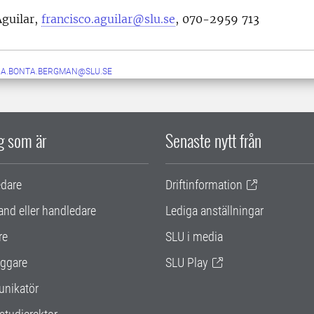
Aguilar,
francisco.aguilar@slu.se
,
070-2959 713
A.BONTA.BERGMAN@SLU.SE
ig som är
Senaste nytt från
edare
Driftinformation
and eller handledare
Lediga anställningar
re
SLU i media
ggare
SLU Play
nikatör