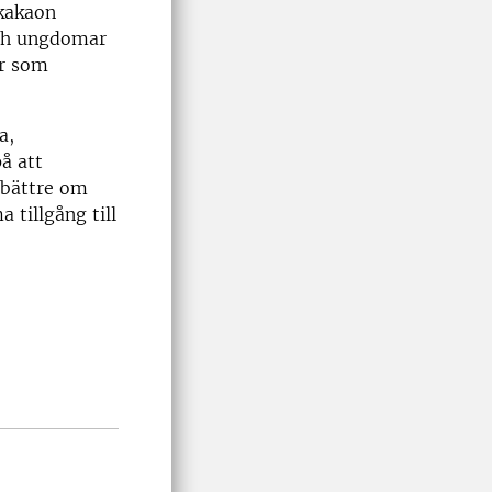
 kakaon
och ungdomar
ar som
a,
å att
 bättre om
 tillgång till