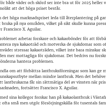
ör både väder och skörd ser inte bra ut för 2025 heller v
nolikt att det höga priset består.
det höga marknadspriset leda till återplantering på ga
t bruka på nya områden, vilket på sikt skulle kunna pres
r Francisco X. Aguilar.
problemet arbetar forskare och kakaobönder för att förb
antera nya kakaoträd och motverka de sjukdomar som of
mväder stressar kakaoträden, vilket inte bara minskar s
den mer mottagliga för sjukdomar. Det bedrivs nu forskn
bönderna hantera problemen.
ndla om att förbättra lantbruksföreningar som kan ge m
kunskapsutbyte mellan mindre lantbruk. Men det behöve
att lantbrukarna får sin rättmätiga del av vinsten när pri
arknaden, fortsätter Francisco X. Aguilar.
ed sina kollegor forskar han på kakaolantbruk i Västafr
 ofta små men utgör försörjningskälla för tusentals fami