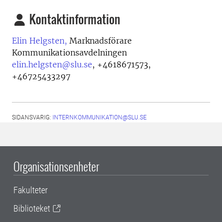
Kontaktinformation
Elin Helgsten,
Marknadsförare
Kommunikationsavdelningen
elin.helgsten@slu.se
,
+4618671573,
+46725433297
SIDANSVARIG:
INTERNKOMMUNIKATION@SLU.SE
Organisationsenheter
Fakulteter
Biblioteket