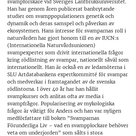
svampforskare vid Sveriges Lantbruksuniversitet.
Han har genom åren publicerat banbrytande
studier om svamppopulationers genetik och
dynamik och deras samspel och påverkan av
ekosystemen. Hans intresse för svamparnas roll i
naturvården har gjort honom till en av IUCN:s
(Internationella Naturvårdsunionen)
svampexperter som drivit internationella frågor
kring rödlistning av svampar, nationellt såväl som
internationellt. Han är också en av ledamöterna i
SLU Artdatabankens expertkommitté för svampar
och medverkar i framtagandet av de svenska
rödlistorna. I över 40 år har han hållit
svampkurser och anlitas ofta av media i
svampfrågor. Popularisering av mykologiska
frågor är viktigt för Anders och han var nyligen
medförfattare till boken ”Svamparnas
Förunderliga Liv – vad en svampplockare behöver
veta om underjorden” som sålts i stora