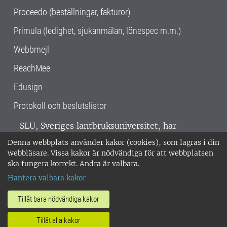
Proceedo (beställningar, fakturor)
Primula (ledighet, sjukanmälan, lönespec m.m.)
Webbmejl
ReachMee
Edusign
Protokoll och beslutslistor
SLU, Sveriges lantbruksuniversitet, har
verksamhet över hela Sverige. Huvudorter är
Denna webbplats använder kakor (cookies), som lagras i din
Alnarp, Uppsala och Umeå.
SLU är
webbläsare. Vissa kakor är nödvändiga för att webbplatsen
miljöcertifierat enligt ISO 14001. •
Telefon:
ska fungera korrekt. Andra är valbara.
018-67 10 00 • Org nr: 202100-2817 •
Om
Hantera valbara kakor
medarbetarwebben
•
SLU:s fakturaadress
•
Om SLU:s webbplatser
•
Vid KRIS
Tillåt bara nödvändiga kakor
•
Hantera kakor
•
Behandling av
Tillåt alla kakor
personuppgifter