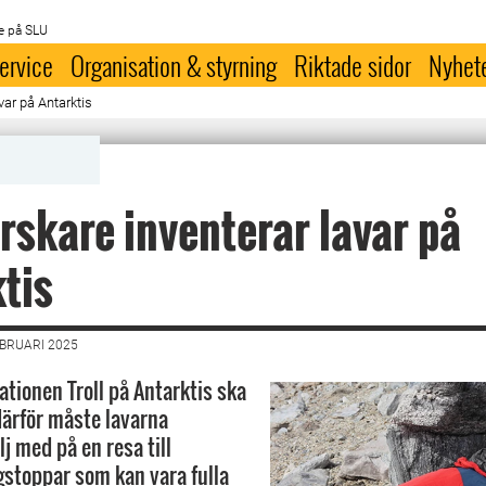
e på SLU
ervice
Organisation & styrning
Riktade sidor
Nyhet
var på Antarktis
rskare inventerar lavar på
tis
EBRUARI 2025
ationen Troll på Antarktis ska
därför måste lavarna
lj med på en resa till
gstoppar som kan vara fulla