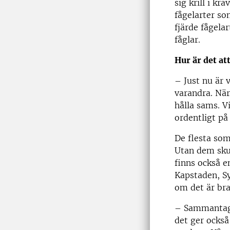
sig krill i kr
fågelarter som
fjärde fågelar
fåglar.
Hur är det at
– Just nu är 
varandra. När
hålla sams. V
ordentligt på
De flesta som
Utan dem skul
finns också e
Kapstaden, Sy
om det är bra
– Sammantaget
det ger också