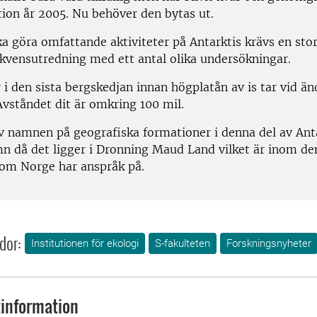
on år 2005. Nu behöver den bytas ut.
a göra omfattande aktiviteter på Antarktis krävs en sto
kvensutredning med ett antal olika undersökningar.
r i den sista bergskedjan innan högplatån av is tar vid änd
Avståndet dit är omkring 100 mil.
av namnen på geografiska formationer i denna del av Ant
n då det ligger i Dronning Maud Land vilket är inom de
som Norge har anspråk på.
dor:
Institutionen för ekologi
S-fakulteten
Forskningsnyheter
information