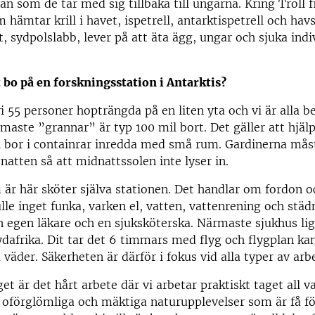
ävan som de tar med sig tillbaka till ungarna. Kring Troll f
 hämtar krill i havet, ispetrell, antarktispetrell och hav
t, sydpolslabb, lever på att äta ägg, ungar och sjuka indi
t bo på en forskningsstation i Antarktis?
vi 55 personer hopträngda på en liten yta och vi är alla 
maste ”grannar” är typ 100 mil bort. Det gäller att hjäl
i bor i containrar inredda med små rum. Gardinerna måst
 natten så att midnattssolen inte lyser in.
 är här sköter själva stationen. Det handlar om fordon o
le inget funka, varken el, vatten, vattenrening och städ
n egen läkare och en sjuksköterska. Närmaste sjukhus lig
dafrika. Dit tar det 6 timmars med flyg och flygplan ka
 väder. Säkerheten är därför i fokus vid alla typer av arb
 är det hårt arbete där vi arbetar praktiskt taget all 
 oförglömliga och mäktiga naturupplevelser som är få fö