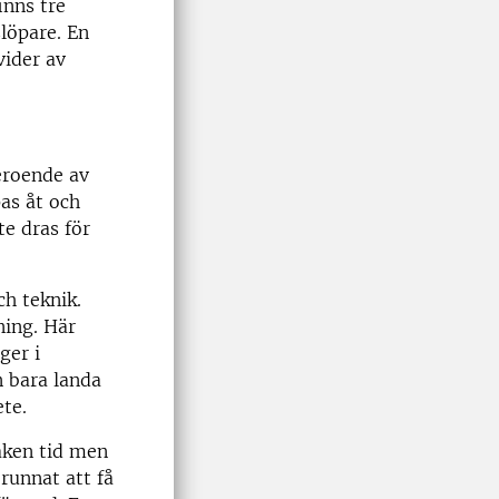
inns tre
slöpare. En
vider av
beroende av
pas åt och
e dras för
ch teknik.
ning. Här
ger i
n bara landa
ete.
vaken tid men
runnat att få