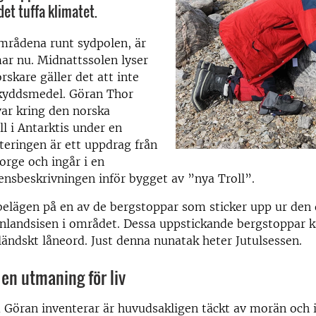
det tuffa klimatet.
områdena runt sydpolen, är
r nu. Midnattssolen lyser
rskare gäller det att inte
yddsmedel. Göran Thor
var kring den norska
ll i Antarktis under en
eringen är ett uppdrag från
orge och ingår i en
nsbeskrivningen inför bygget av ”nya Troll”.
belägen på en av de bergstoppar som sticker upp ur den
nlandsisen i området. Dessa uppstickande bergstoppar k
ändskt låneord. Just denna nunatak heter Jutulsessen.
 en utmaning för liv
Göran inventerar är huvudsakligen täckt av morän och i