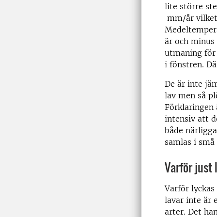
lite större s
mm/år vilket 
Medeltempera
är och minus 
utmaning för
i fönstren. D
De är inte jä
lav men så pl
Förklaringen 
intensiv att 
både närligg
samlas i små 
Varför just
Varför lyckas
lavar inte är
arter. Det ha