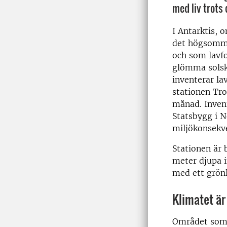
med liv trots 
I Antarktis, 
det högsomma
och som lavfo
glömma solsk
inventerar la
stationen Tro
månad. Invent
Statsbygg i N
miljökonsekve
Stationen är 
meter djupa i
med ett grönl
Klimatet är
Området som 