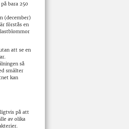
d på bara 250
en (december)
är förstås en
plastblommor
utan att se en
ar.
ålningen så
med smälter
tnet kan
ligtvis på att
lle av olika
kterier.