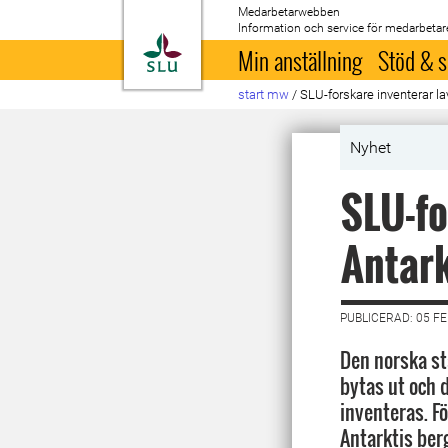
Medarbetarwebben
Information och service för medarbetar
Till startsida
Min anställning
Stöd & s
start mw
/
SLU-forskare inventerar la
Nyhet
SLU-fo
Antark
PUBLICERAD: 05 F
Den norska st
bytas ut och 
inventeras. Fö
Antarktis ber