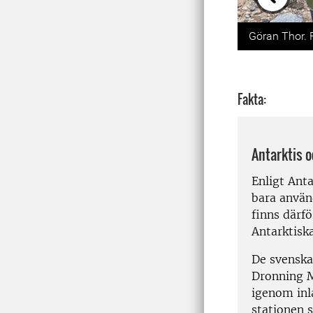
Previou
Göran Thor. 
Fakta:
Antarktis 
Enligt Ant
bara använd
finns därfö
Antarktisk
De svenska 
Dronning M
igenom inl
stationen s