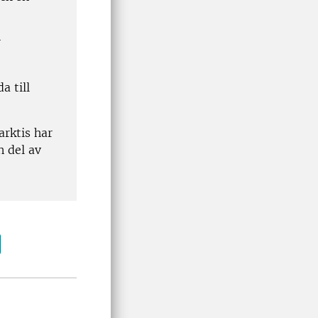
r
a till
arktis har
n del av