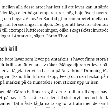
mellan alla dessa arter har lett till att lavar kan uthär
äller låga eller höga temperaturer, hög höjd över havets 
ång och höga UV-nivåer Samtidigt är samarbetet mellan
igt för förändringar i miljön. Det gör att lavar är utomor
å till exempel luftföroreningar, olika skogsskötselmetode
ingar i Antarktis, säger Göran Thor.
och krill
te bara lavar som lever på Antarktis. I havet finns stora
t krill som är en art av räkor. Många djurarter lever på a
 flertal fågelarter vilka häckar på Antarktis. I Dronning 
ingvin (känd från filmen Happy Feet) och den häckar på 
 på marken på de nunataker som sticker upp ur isen.
sen där Göran befinner sig är det 21 mil ut till öppet hav
et på havet. Det ställe där den till slut bryts ned och bild
skanten. Dit måste fåglarna ta sig för att äta men de sa