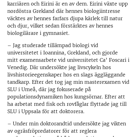
karriären och Eirini är en av dem. Eirini växte upp
nordöstra Grekland där hennes biologiintresse
väcktes av hennes farfars djupa kärlek till natur
och djur, vilket sedan förstärktes av hennes
biologilärare i gymnasiet.
– Jag studerade tillämpad biologi vid
universitetet i Ioannina, Grekland, och gjorde
mitt examensarbete vid universitetet Ca’ Foscari i
Venedig. Där undersökte jag livscykeln hos
livshistorieegenskaper hos en slags äggläggande
tandkarp. Efter det tog jag min masterexamen vid
SLU i Umeå, där jag fokuserade på
populationsdynamiken hos kungsörnar. Efter att
ha arbetat med fisk och rovfåglar flyttade jag till
SLU i Uppsala för att doktorera.
– Under min doktorandtid undersökte jag vikten
av ogräsfröpredatorer för att reglera