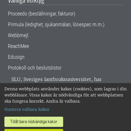
Proceedo (beställningar, fakturor)
Primula (ledighet, sjukanmälan, lönespec m.m.)
Webbmejl
ReachMee
Edusign
Protokoll och beslutslistor
SLU, Sveriges lantbruksuniversitet, har
verksamhet över hela Sverige. Huvudorter är
Denna webbplats använder kakor (cookies), som lagras i din
Alnarp, Uppsala och Umeå.
SLU är
webbläsare. Vissa kakor är nödvändiga för att webbplatsen
miljöcertifierat enligt ISO 14001. •
Telefon:
ska fungera korrekt. Andra är valbara.
018-67 10 00 • Org nr: 202100-2817 •
Om
Hantera valbara kakor
medarbetarwebben
•
SLU:s fakturaadress
•
Om SLU:s webbplatser
•
Vid KRIS
Tillåt bara nödvändiga kakor
•
Hantera kakor
•
Behandling av