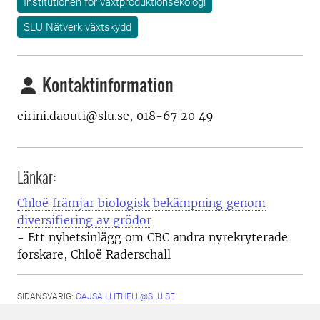
Institutionen för växtproduktionsekologi
SLU Nätverk växtskydd
Kontaktinformation
eirini.daouti@slu.se, 018-67 20 49
Länkar:
Chloë främjar biologisk bekämpning genom
diversifiering av grödor
- Ett nyhetsinlägg om CBC andra nyrekryterade
forskare, Chloë Raderschall
SIDANSVARIG:
CAJSA.LLITHELL@SLU.SE