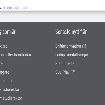
A.BLECKERT@SLU.SE
ig som är
Senaste nytt från
edare
Driftinformation
and eller handledare
Lediga anställningar
re
SLU i media
ggare
SLU Play
nikatör
studierektor
mstudierektor