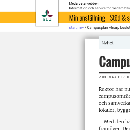
Medarbetarwebben
Information och service för medarbetar
Till startsida
Min anställning
Stöd & s
start mw
/
Campusplan Alnarp beslu
Nyhet
Campus
PUBLICERAD: 17 D
Rektor har nu
campusområdet
och samverkan
lokaler, bygg
– Med den här
framöver. Den