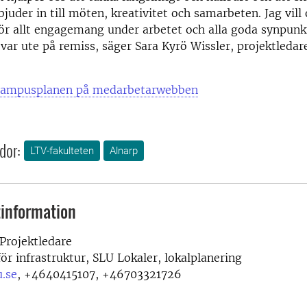
uder in till möten, kreativitet och samarbeten. Jag vill
 för allt engagemang under arbetet och alla goda synpu
 var ute på remiss, säger Sara Kyrö Wissler, projektleda
campusplanen på medarbetarwebben
dor:
LTV-fakulteten
Alnarp
information
Projektledare
ör infrastruktur, SLU Lokaler, lokalplanering
u.se
,
+4640415107, +46703321726