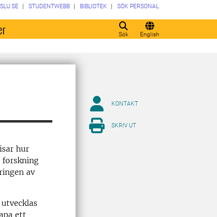
SLU.SE
STUDENTWEBB
BIBLIOTEK
SÖK PERSONAL
er
Sök
English
KONTAKT
SKRIV UT
isar hur
 forskning
eringen av
 utvecklas
apa ett