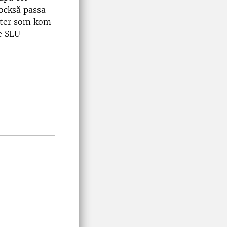
 också passa
nkter som kom
re SLU