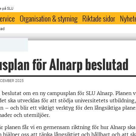
e på SLU
ervice
Organisation & styrning
Riktade sidor
Nyhet
tad
plan för Alnarp beslutad
ECEMBER 2025
 beslutat om en ny campusplan för SLU Alnarp. Planen v
 ska utvecklas för att stödja universitetets utbildning,
 – och blir ett viktigt verktyg för den långsiktiga plan
nader och utemiljöer.
 planen får vi en gemensam riktning för hur Alnarp ska
 hjälper oss att tänka långsiktigt och hållbart och att sk