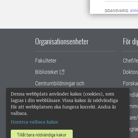
SIDANSVARIG:
ANN
Organisationsenheter
För d
Fakulteter
Chef/l
Biblioteket
Doktor
Centrumbildningar och
Forska
samarbetsprojekt
Denna webbplats använder kakor (cookies), som
Handlä
lagras i din webbläsare. Vissa kakor är nödvändiga
Gemensamma verksamhetsstödet
Kommu
för att webbplatsen ska fungera korrekt. Andra är
valbara.
SLU Holding
Lärare/
Hantera valbara kakor
Progra
Tillåt bara nödvändiga kakor