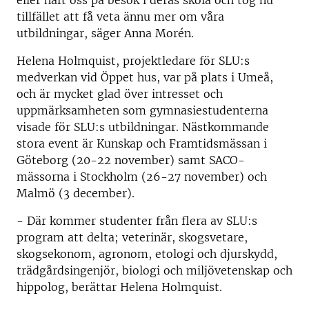
eller haft oss på besök i deras skola och tog nu
tillfället att få veta ännu mer om våra
utbildningar, säger Anna Morén.
Helena Holmquist, projektledare för SLU:s
medverkan vid Öppet hus, var på plats i Umeå,
och är mycket glad över intresset och
uppmärksamheten som gymnasiestudenterna
visade för SLU:s utbildningar. Nästkommande
stora event är Kunskap och Framtidsmässan i
Göteborg (20-22 november) samt SACO-
mässorna i Stockholm (26-27 november) och
Malmö (3 december).
- Där kommer studenter från flera av SLU:s
program att delta; veterinär, skogsvetare,
skogsekonom, agronom, etologi och djurskydd,
trädgårdsingenjör, biologi och miljövetenskap och
hippolog, berättar Helena Holmquist.