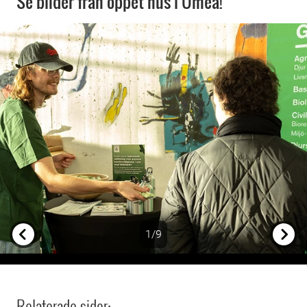
Se bilder från öppet hus i Umeå!
1/9
Previous
Next
Relaterade sidor: