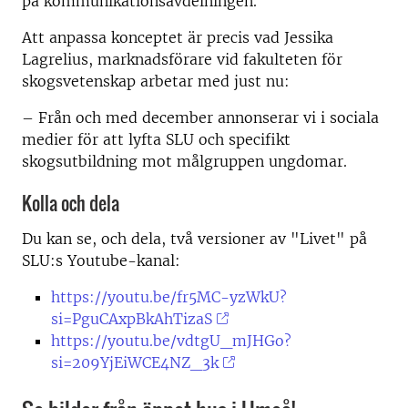
på kommunikationsavdelningen.
Att anpassa konceptet är precis vad Jessika
Lagrelius, marknadsförare vid fakulteten för
skogsvetenskap arbetar med just nu:
– Från och med december annonserar vi i sociala
medier för att lyfta SLU och specifikt
skogsutbildning mot målgruppen ungdomar.
Kolla och dela
Du kan se, och dela, två versioner av "Livet" på
SLU:s Youtube-kanal:
https://youtu.be/fr5MC-yzWkU?
si=PguCAxpBkAhTizaS
https://youtu.be/vdtgU_mJHGo?
si=209YjEiWCE4NZ_3k