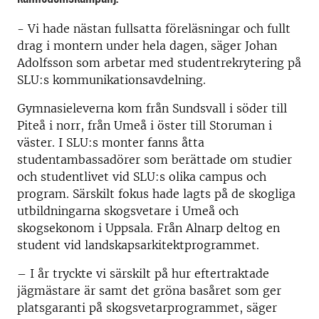
- Vi hade nästan fullsatta föreläsningar och fullt
drag i montern under hela dagen, säger Johan
Adolfsson som arbetar med studentrekrytering på
SLU:s kommunikationsavdelning.
Gymnasieleverna kom från Sundsvall i söder till
Piteå i norr, från Umeå i öster till Storuman i
väster. I SLU:s monter fanns åtta
studentambassadörer som berättade om studier
och studentlivet vid SLU:s olika campus och
program. Särskilt fokus hade lagts på de skogliga
utbildningarna skogsvetare i Umeå och
skogsekonom i Uppsala. Från Alnarp deltog en
student vid landskapsarkitektprogrammet.
– I år tryckte vi särskilt på hur eftertraktade
jägmästare är samt det gröna basåret som ger
platsgaranti på skogsvetarprogrammet, säger