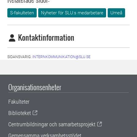
S-fakulteten
Nyheter för SLU:s medarbetare
Umeå
Kontaktinformation
SIDANSVARIG:
INTERNKOMMUNIKATION@SLU.SE
Organisationsenheter
Fakulteter
Biblioteket
Centrumbildningar och samarbetsprojekt
Gemensamma verksamhetsstödet