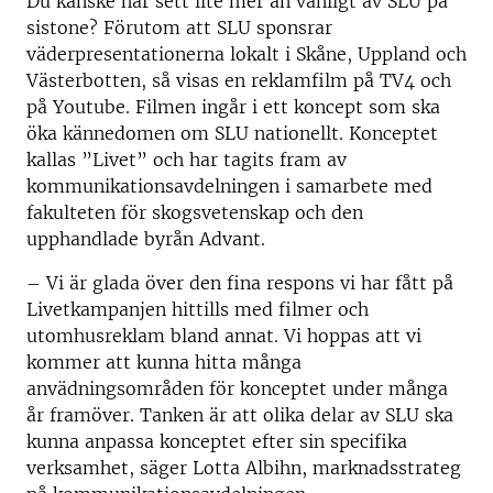
Du kanske har sett lite mer än vanligt av SLU på
sistone? Förutom att SLU sponsrar
väderpresentationerna lokalt i Skåne, Uppland och
Västerbotten, så visas en reklamfilm på TV4 och
på Youtube. Filmen ingår i ett koncept som ska
öka kännedomen om SLU nationellt. Konceptet
kallas ”Livet” och har tagits fram av
kommunikationsavdelningen i samarbete med
fakulteten för skogsvetenskap och den
upphandlade byrån Advant.
– Vi är glada över den fina respons vi har fått på
Livetkampanjen hittills med filmer och
utomhusreklam bland annat. Vi hoppas att vi
kommer att kunna hitta många
anvädningsområden för konceptet under många
år framöver. Tanken är att olika delar av SLU ska
kunna anpassa konceptet efter sin specifika
verksamhet, säger Lotta Albihn, marknadsstrateg