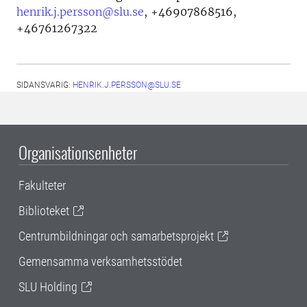
henrik.j.persson@slu.se
,
+46907868516,
+46761267322
SIDANSVARIG:
HENRIK.J.PERSSON@SLU.SE
Organisationsenheter
Fakulteter
Biblioteket
Centrumbildningar och samarbetsprojekt
Gemensamma verksamhetsstödet
SLU Holding