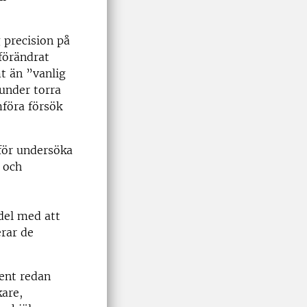
precision på
 förändrat
t än ”vanlig
 under torra
mföra försök
för undersöka
 och
del med att
erar de
ent redan
are,