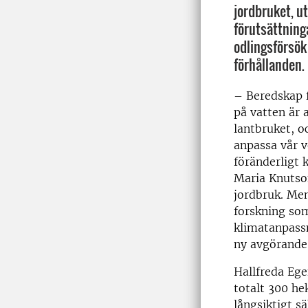
jordbruket, u
förutsättning
odlingsförsök
förhållanden.
– Beredskap f
på vatten är a
lantbruket, o
anpassa vår v
föränderligt 
Maria Knutson
jordbruk. Men
forskning som
klimatanpassn
ny avgörande
Hallfreda Ege
totalt 300 he
långsiktigt s