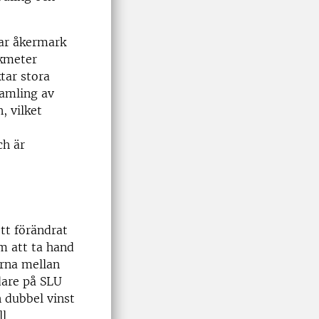
tar åkermark
kmeter
tar stora
samling av
, vilket
ch är
ett förändrat
m att ta hand
erna mellan
dare på SLU
 dubbel vinst
ll