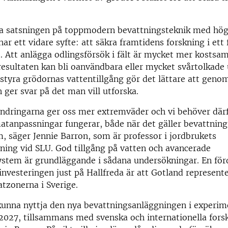
a satsningen på toppmodern bevattningsteknik med hög 
har ett vidare syfte: att säkra framtidens forskning i ett
. Att anlägga odlingsförsök i fält är mycket mer kostsam
resultaten kan bli oanvändbara eller mycket svårtolkade
 styra grödornas vattentillgång gör det lättare att geno
 ger svar på det man vill utforska.
ndringarna ger oss mer extremväder och vi behöver där
matanpassningar fungerar, både när det gäller bevattning
, säger Jennie Barron, som är professor i jordbrukets
ning vid SLU. God tillgång på vatten och avancerade
ystem är grundläggande i sådana undersökningar. En för
investeringen just på Hallfreda är att Gotland represent
atzonerna i Sverige.
kunna nyttja den nya bevattningsanläggningen i experim
027, tillsammans med svenska och internationella forsk