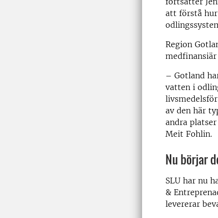
fortsätter Je
att förstå hu
odlingssyste
Region Gotlan
medfinansiär 
– Gotland har
vatten i odli
livsmedelsför
av den här ty
andra platser
Meit Fohlin.
Nu börjar d
SLU har nu ha
& Entreprena
levererar bev