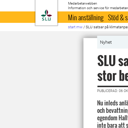
Medarbetarwebben
Information och service för medarbetar
Till startsida
Min anställning
Stöd & s
start mw
/
SLU satsar på klimatanpa
Nyhet
SLU sa
stor b
PUBLICERAD: 06 O
Nu inleds anl
och bevattnin
egendom Hallf
inte bara att 