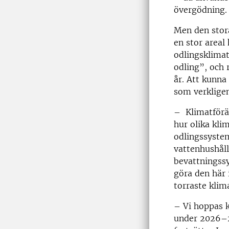
övergödning.
Men den stor
en stor areal 
odlingsklimat
odling”, och 
år. Att kunna
som verkligen
– Klimatförä
hur olika kli
odlingssystem
vattenhushåll
bevattningss
göra den här 
torraste klim
– Vi hoppas 
under 2026–2