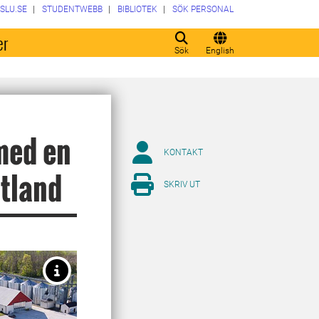
SLU.SE
STUDENTWEBB
BIBLIOTEK
SÖK PERSONAL
er
Sök
English
med en
KONTAKT
otland
SKRIV UT