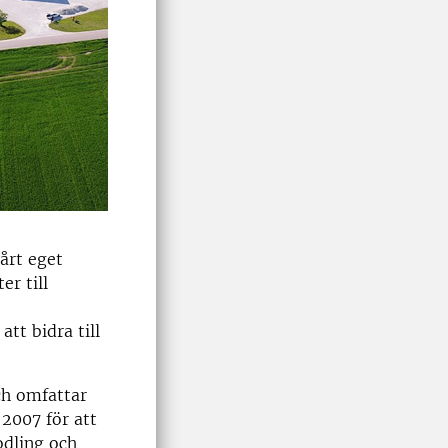
årt eget
r till
tt bidra till
ch omfattar
2007 för att
odling och