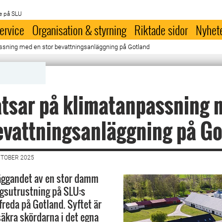
e på SLU
ervice
Organisation & styrning
Riktade sidor
Nyhet
ssning med en stor bevattningsanläggning på Gotland
tsar på klimatanpassning 
evattningsanläggning på G
KTOBER 2025
äggandet av en stor damm
gsutrustning på SLU:s
reda på Gotland. Syftet är
säkra skördarna i det egna