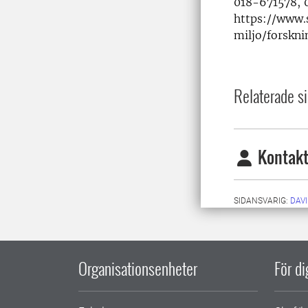
018-671578, 
https://www.
miljo/forskni
Relaterade si
Kontakt
SIDANSVARIG:
DAV
Organisationsenheter
För d