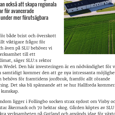
tan också att skapa regionala
ar för avancerade
 under mer förutsägbara
ör både brist och överskott
llt viktigare frågor för
ch även på SLU behöver vi
erksamhet till ett
klimat, säger SLU:s rektor
 Wedel. Den här investeringen är en nödvändighet för v
 samtidigt kommer den att ge nya intressanta möjlighete
 behövs för framtidens jordbruk, framför allt rörande
ing. Det ska bli spännande att se hur Hallfreda kommer a
 kunskap.
ndom ligger i Follingbo socken strax sydost om Visby o
ktar åkermark och 70 hektar skog. Gården köptes av SLU 
äkra verksamheten på Gotland och används idag för växt