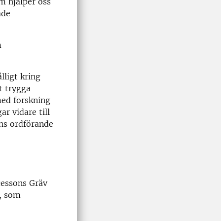
om hjälper oss
ade
m
lligt kring
t trygga
med forskning
r vidare till
ens ordförande
cessons Gräv
, som