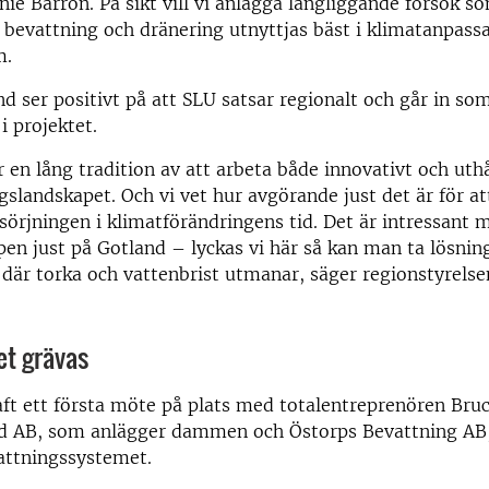
nnie Barron. På sikt vill vi anlägga långliggande försök s
r bevattning och dränering utnyttjas bäst i klimatanpass
m.
d ser positivt på att SLU satsar regionalt och går in so
i projektet.
 en lång tradition av att arbeta både innovativt och uthå
ngslandskapet. Och vi vet hur avgörande just det är för at
sörjningen i klimatförändringens tid. Det är intressant 
pen just på Gotland – lyckas vi här så kan man ta lösninga
 där torka och vattenbrist utmanar, säger regionstyrels
et grävas
ft ett första möte på plats med totalentreprenören Bru
d AB, som anlägger dammen och Östorps Bevattning AB
attningssystemet.