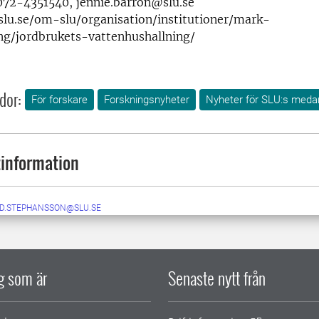
072-4351540, jennie.barron@slu.se
slu.se/om-slu/organisation/institutioner/mark-
ng/jordbrukets-vattenhushallning/
dor:
För forskare
Forskningsnyheter
Nyheter för SLU:s meda
information
ID.STEPHANSSON@SLU.SE
ig som är
Senaste nytt från