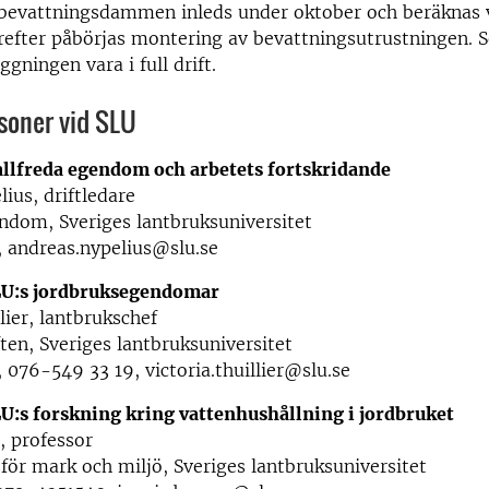
bevattningsdammen inleds under oktober och beräknas v
ärefter påbörjas montering av bevattningsutrustningen. 
gningen vara i full drift.
soner vid SLU
llfreda egendom och arbetets fortskridande
ius, driftledare
ndom, Sveriges lantbruksuniversitet
 andreas.nypelius@slu.se
LU:s jordbruksegendomar
lier, lantbrukschef
ten, Sveriges lantbruksuniversitet
 076-549 33 19, victoria.thuillier@slu.se
U:s forskning kring vattenhushållning i jordbruket
, professor
 för mark och miljö, Sveriges lantbruksuniversitet