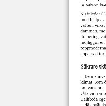
försöksverks
Nu inleder SL
med hjälp av
vatten, vilke
dammen, mots
dräneringsvat
möjliggör en 
toppmoderna a
anpassad för
Säkrare skö
– Denna invest
klimat. Som d
om vattenresu
våta vintrar 
Hallfreda eg
– då används v