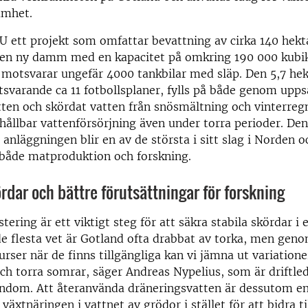
amhet.
U ett projekt som omfattar bevattning av cirka 140 hek
 en ny damm med en kapacitet på omkring 190 000 kubi
t motsvarar ungefär 4000 tankbilar med släp. Den 5,7 hek
varande ca 11 fotbollsplaner, fylls på både genom upp
ten och skördat vatten från snösmältning och vinterregn
hållbar vattenförsörjning även under torra perioder. Den
nläggningen blir en av de största i sitt slag i Norden o
 både matproduktion och forskning.
rdar och bättre förutsättningar för forskning
ering är ett viktigt steg för att säkra stabila skördar i 
e flesta vet är Gotland ofta drabbat av torka, men geno
rser när de finns tillgängliga kan vi jämna ut variation
och torra somrar, säger Andreas Nypelius, som är driftle
endom. Att återanvända dräneringsvatten är dessutom en
äxtnäringen i vattnet av grödor i stället för att bidra ti