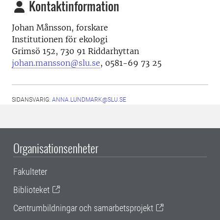
Kontaktinformation
Johan Månsson, forskare
Institutionen för ekologi
Grimsö 152, 730 91 Riddarhyttan
johan.mansson@slu.se
, 0581-69 73 25
SIDANSVARIG:
ANNA.LUNDMARK@SLU.SE
Organisationsenheter
Fakulteter
Biblioteket
Centrumbildningar och samarbetsprojekt