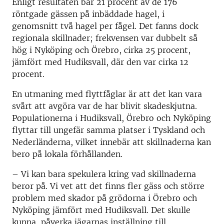
Enligt resultaten bar 21 procent av de 176
röntgade gässen på inbäddade hagel, i
genomsnitt två hagel per fågel. Det fanns dock
regionala skillnader; frekvensen var dubbelt så
hög i Nyköping och Örebro, cirka 25 procent,
jämfört med Hudiksvall, där den var cirka 12
procent.
En utmaning med flyttfåglar är att det kan vara
svårt att avgöra var de har blivit skadeskjutna.
Populationerna i Hudiksvall, Örebro och Nyköping
flyttar till ungefär samma platser i Tyskland och
Nederländerna, vilket innebär att skillnaderna kan
bero på lokala förhållanden.
– Vi kan bara spekulera kring vad skillnaderna
beror på. Vi vet att det finns fler gäss och större
problem med skador på grödorna i Örebro och
Nyköping jämfört med Hudiksvall. Det skulle
kunna påverka jägarnas inställning till