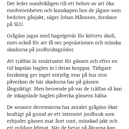
Det leder oundvikligen till ett behov av att öka
medvetenheten och kunskapen hos de jägare som
bedriver gåsjakt, säger Johan Månsson, forskare
på SLU.
Grågäss jagas med hagelgevär för köttets skull,
men också för att få ner populationen och minska
skadorna på jordbruksgrödor.
Att träffas är smärtsamt för gässen och efter en
tid kapslas haglen in i deras kroppar. Tidigare
forskning ger inget entydig svar på hur stor
påverkan de här skadorna har på gässen
långsiktigt. Men beroende på var de träffas så kan
de inkapslade haglen påverka gässens hälsa
De senaste decennierna har antalet grågäss ökat
kraftigt på grund av ett intensivt jordbruk som
erbjuder gässen mat året runt, minskad jakt och
ett mildare klimat. När de betar på åkrarna kan