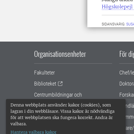
Högskolepejl
SIDANSVARIG:
SUS
Organisationsenheter
För d
Fakulteter
Chef/l
Biblioteket
Doktor
Centrumbildningar och
Forska
samarbetsprojekt
Denna webbplats använder kakor (cookies), som
Handlä
lagras i din webbläsare. Vissa kakor är nödvändiga
Gemensamma verksamhetsstödet
Kommu
för att webbplatsen ska fungera korrekt. Andra är
valbara.
SLU Holding
Lärare/
Hantera valbara kakor