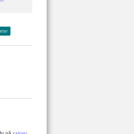
eter
älv på
sajten