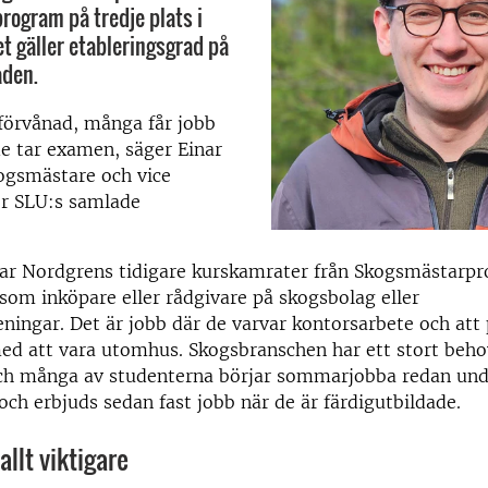
ogram på tredje plats i
et gäller etableringsgrad på
den.
 förvånad, många får jobb
e tar examen, säger Einar
ogsmästare och vice
ör SLU:s samlade
ar Nordgrens tidigare kurskamrater från Skogsmästar
 som inköpare eller rådgivare på skogsbolag eller
ningar. Det är jobb där de varvar kontorsarbete och att
ed att vara utomhus. Skogsbranschen har ett stort beho
h många av studenterna börjar sommarjobba redan und
och erbjuds sedan fast jobb när de är färdigutbildade.
llt viktigare