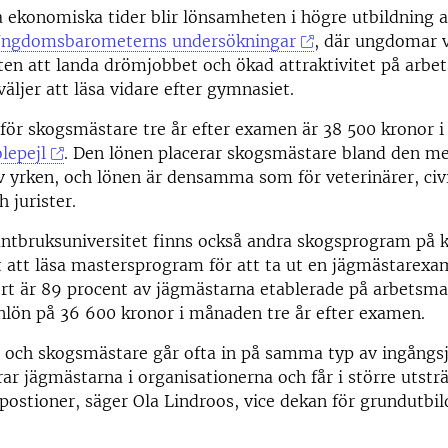
a ekonomiska tider blir lönsamheten i högre utbildning al
ngdomsbarometerns undersökningar
, där ungdomar 
ten att landa drömjobbet och ökad attraktivitet på arb
väljer att läsa vidare efter gymnasiet.
för skogsmästare tre år efter examen är 38 500 kronor 
lepejl
. Den lönen placerar skogsmästare bland den me
v yrken, och lönen är densamma som för veterinärer, ci
 jurister.
antbruksuniversitet finns också andra skogsprogram på 
 att läsa mastersprogram för att ta ut en jägmästarexa
t är 89 procent av jägmästarna etablerade på arbetsm
nlön på 36 600 kronor i månaden tre år efter examen.
 och skogsmästare går ofta in på samma typ av ingångs
trar jägmästarna i organisationerna och får i större utstr
tpostioner, säger Ola Lindroos, vice dekan för grundutbil