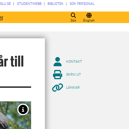
SLU.SE
STUDENTWEBB
BIBLIOTEK
SÖK PERSONAL
er
Sök
English
 till
KONTAKT
SKRIV UT
LÄNKAR