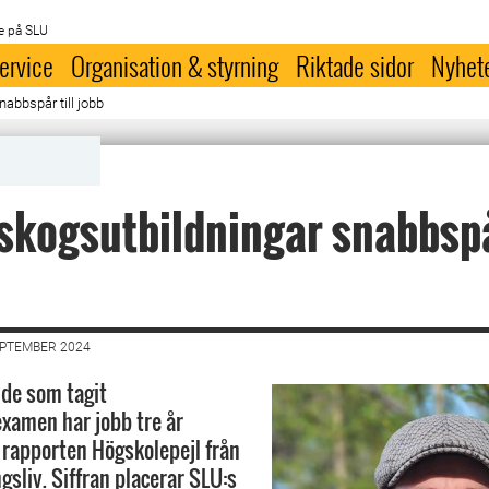
e på SLU
ervice
Organisation & styrning
Riktade sidor
Nyhet
abbspår till jobb
skogsutbildningar snabbspår
EPTEMBER 2024
 de som tagit
xamen har jobb tre år
t rapporten Högskolepejl från
gsliv. Siffran placerar SLU:s