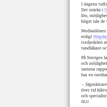
I dagens tuff
Det märks i
U
lön, möjlighe
högst när de 
Medianlönen 
enligt
Högsko
tredjedelen a
tandläkare och
På Sveriges l
och möjlighet
samma rappor
har en media
– Jägmästare
över tid klät
och specialis
SLU.