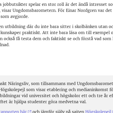
jobbutsikter spelar en stor roll är det ändå intresset so
, visar Ungdomsbarometern. För Einar Nordgren var det l
 som avgjorde.
en utbildning där du inte bara sitter i skolbänken utan oc
 kunskaper praktiskt. Att inte bara läsa om till exempel o
an också få testa dem och faktiskt se och förstå vad som
lnad.
nskt Näringsliv, som tillsammans med Ungdomsbaromete
Högskolepejl som visar etablering och medianinkomst fö
ildningar vid universitet och högskolor ett och tre år ef
ftet är hjälpa studenter göra medvetna val.
rapporten här
och jämför själv på sajten
Högskolepejl