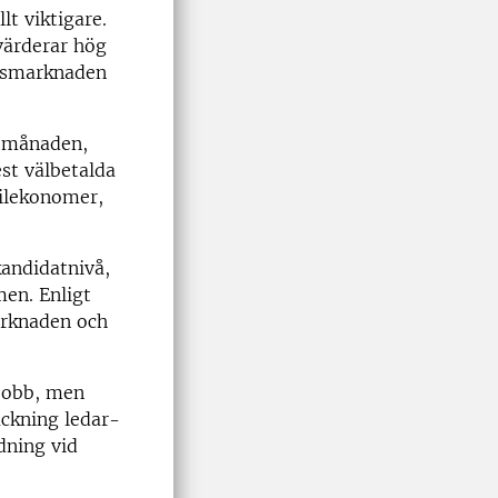
lt viktigare.
värderar hög
etsmarknaden
i månaden,
st välbetalda
vilekonomer,
kandidatnivå,
men. Enligt
arknaden och
jobb, men
äckning ledar-
dning vid