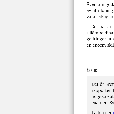
Även om goda 
av utbildning
vara i skogen
– Det här är 
tillämpa dina
gallringar ut
en enorm skil
Fakta:
Det är Sve
rapporten 
högskoleutb
examen. Sy
Ladda ner