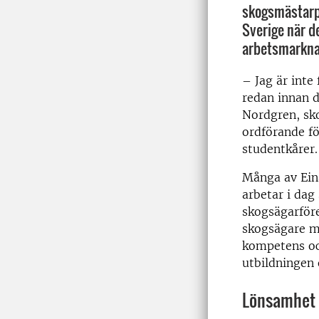
skogsmästarpr
Sverige när d
arbetsmarkna
– Jag är inte
redan innan d
Nordgren, sk
ordförande f
studentkårer.
Många av Ein
arbetar i dag
skogsägarföre
skogsägare m
kompetens oc
utbildningen 
Lönsamhet a