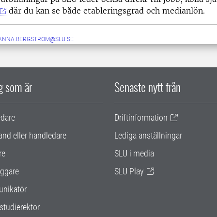
där du kan se både etableringsgrad och medianlön.
ANNA.BERGSTROM@SLU.SE
ig som är
Senaste nytt från
edare
Driftinformation
and eller handledare
Lediga anställningar
re
SLU i media
ggare
SLU Play
nikatör
studierektor