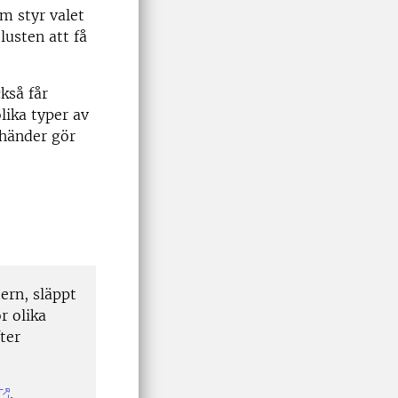
m styr valet
usten att få
kså får
lika typer av
 händer gör
rn, släppt
r olika
ter
.