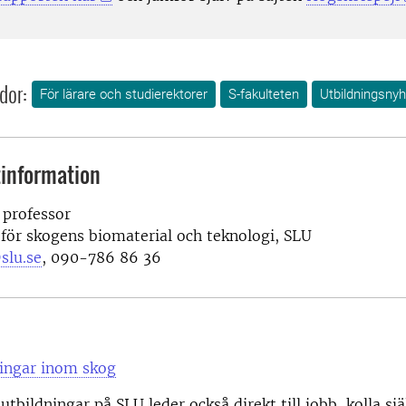
dor:
För lärare och studierektorer
S-fakulteten
Utbildningsnyh
information
 professor
 för skogens biomaterial och teknologi, SLU
slu.se
, 090-786 86 36
ningar inom skog
tbildningar på SLU leder också direkt till jobb, kolla sj