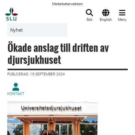
Medarbetarwebben
Till startsida
Sök
English
Meny
Nyhet
Ökade anslag till driften av
djursjukhuset
PUBLICERAD: 19 SEPTEMBER 2024
KONTAKT