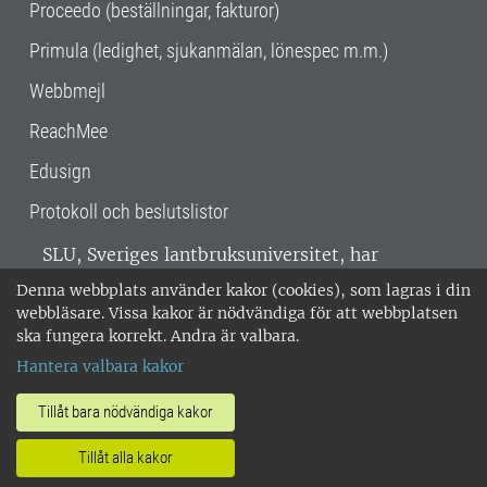
Proceedo (beställningar, fakturor)
Primula (ledighet, sjukanmälan, lönespec m.m.)
Webbmejl
ReachMee
Edusign
Protokoll och beslutslistor
SLU, Sveriges lantbruksuniversitet, har
verksamhet över hela Sverige. Huvudorter är
Denna webbplats använder kakor (cookies), som lagras i din
Alnarp, Uppsala och Umeå.
SLU är
webbläsare. Vissa kakor är nödvändiga för att webbplatsen
miljöcertifierat enligt ISO 14001. •
Telefon:
ska fungera korrekt. Andra är valbara.
018-67 10 00 • Org nr: 202100-2817 •
Om
Hantera valbara kakor
medarbetarwebben
•
SLU:s fakturaadress
•
Om SLU:s webbplatser
•
Vid KRIS
Tillåt bara nödvändiga kakor
•
Hantera kakor
•
Behandling av
Tillåt alla kakor
personuppgifter