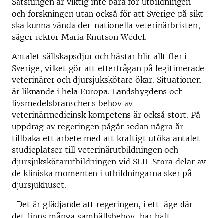
Satsningen är viktig inte bara för utbildningen
och forskningen utan också för att Sverige på sikt
ska kunna vända den nationella veterinärbristen,
säger rektor Maria Knutson Wedel.
Antalet sällskapsdjur och hästar blir allt fler i
Sverige, vilket gör att efterfrågan på legitimerade
veterinärer och djursjukskötare ökar. Situationen
är liknande i hela Europa. Landsbygdens och
livsmedelsbranschens behov av
veterinärmedicinsk kompetens är också stort. På
uppdrag av regeringen pågår sedan några år
tillbaka ett arbete med att kraftigt utöka antalet
studieplatser till veterinärutbildningen och
djursjukskötarutbildningen vid SLU. Stora delar av
de kliniska momenten i utbildningarna sker på
djursjukhuset.
-Det är glädjande att regeringen, i ett läge där
det finns många samhällsbehov, har haft