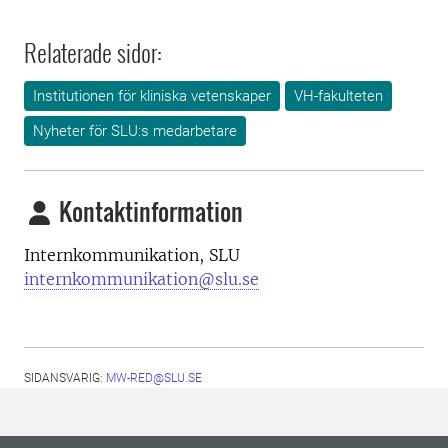
Relaterade sidor:
Institutionen för kliniska vetenskaper
VH-fakulteten
Nyheter för SLU:s medarbetare
Kontaktinformation
Internkommunikation, SLU
internkommunikation@slu.se
SIDANSVARIG:
MW-RED@SLU.SE