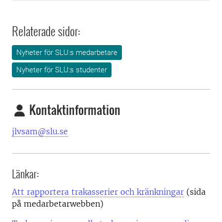
Relaterade sidor:
Nyheter för SLU:s medarbetare
Nyheter för SLU:s studenter
Kontaktinformation
jlvsam@slu.se
Länkar:
Att rapportera trakasserier och kränkningar
(sida
på medarbetarwebben)