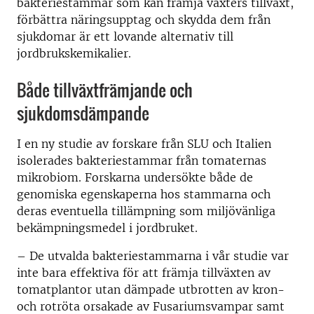
bakteriestammar som kan främja växters tillväxt,
förbättra näringsupptag och skydda dem från
sjukdomar är ett lovande alternativ till
jordbrukskemikalier.
Både tillväxtfrämjande och
sjukdomsdämpande
I en ny studie av forskare från SLU och Italien
isolerades bakteriestammar från tomaternas
mikrobiom. Forskarna undersökte både de
genomiska egenskaperna hos stammarna och
deras eventuella tillämpning som miljövänliga
bekämpningsmedel i jordbruket.
– De utvalda bakteriestammarna i vår studie var
inte bara effektiva för att främja tillväxten av
tomatplantor utan dämpade utbrotten av kron-
och rotröta
orsakade av Fusariumsvampar samt