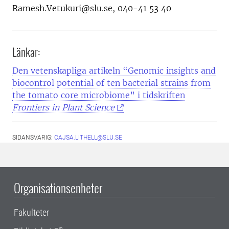
Ramesh.Vetukuri@slu.se, 040-41 53 40
Länkar:
Den vetenskapliga artikeln “Genomic insights and
biocontrol potential of ten bacterial strains from
the tomato core microbiome” i tidskriften
Frontiers in Plant Science
SIDANSVARIG:
CAJSA.LITHELL@SLU.SE
Organisationsenheter
Fakulteter