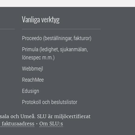
Vanliga verktyg
Proceedo (beställningar, fakturor)
Primula (ledighet, sjukanmälan,
lönespec m.m.)
Webbmejl
ReachMee
Edusign
Protokoll och beslutslistor
ppsala och Umeå.
SLU är miljöcertifierat
 fakturaadress
•
Om SLU:s