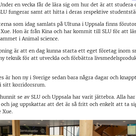
 Under en vecka får de lära sig om hur det är att studera 
SLU fungerar samt att hitta i deras respektive studentstä
erna som idag samlats på Ultuna i Uppsala finns föruto
Xue. Hon är från Kina och har kommit till SLU för att lä
ammet i Animal science.
ning är att en dag kunna starta ett eget företag inom 
y teknik för att utveckla och förbättra livsmedelsproduk
s är hon ny i Sverige sedan bara några dagar och knapp
 i sitt korridorsrum.
 hunnit se av SLU och Uppsala har varit jättebra. Alla har
ch jag uppskattar att det är så fritt och enkelt att ta si
e Xue.