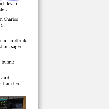
och leva i
der.
m Charles
sa
smart jordbruk
tion, säger
t hunnit
 varit
g fram här,