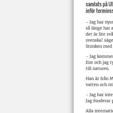
samlats på Ul
inför terminss
- Jag har nys
så länge har a
det är lite sv
svenska! säg
Stonken med e
- Jag kommer
fint och jag 
till naturen.
Han är från 
vatten och mi
- Jag har int
Jag funderar 
Alla internat