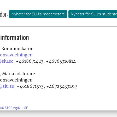
dor:
Nyheter för SLU:s medarbetare
Nyheter för SLU:s studente
information
Kommunikatör
onsavdelningen
@slu.se
,
+4618671423, +46765310814
,
Marknadsförare
onsavdelningen
@slu.se
,
+4618671573, +46725433297
LAS.STORM@SLU.SE