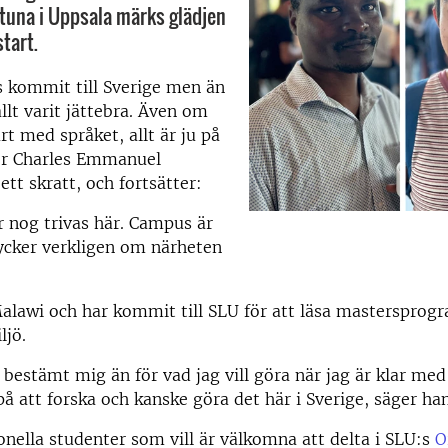
tuna i Uppsala märks glädjen
tart.
s kommit till Sverige men än
llt varit jättebra. Även om
årt med språket, allt är ju på
er Charles Emmanuel
tt skratt, och fortsätter:
 nog trivas här. Campus är
tycker verkligen om närheten
Malawi och har kommit till SLU för att läsa masterspro
ljö.
e bestämt mig än för vad jag vill göra när jag är klar med
på att forska och kanske göra det här i Sverige, säger han
ionella studenter som vill är välkomna att delta i SLU:s
O