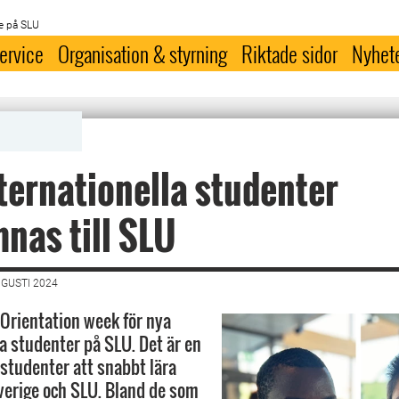
e på SLU
ervice
Organisation & styrning
Riktade sidor
Nyhet
ternationella studenter
nas till SLU
UGUSTI 2024
 Orientation week för nya
la studenter på SLU. Det är en
 studenter att snabbt lära
erige och SLU. Bland de som