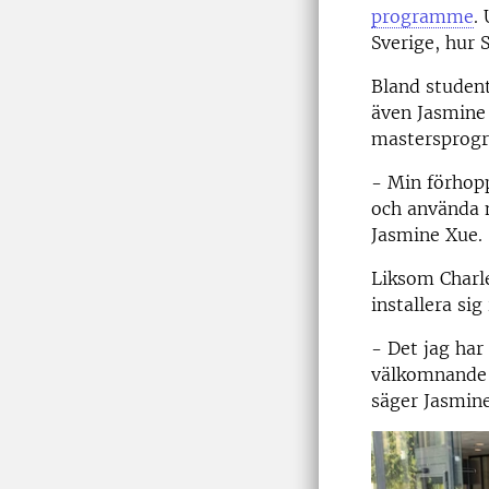
programme
.
Sverige, hur 
Bland student
även Jasmine 
mastersprogr
- Min förhopp
och använda n
Jasmine Xue.
Liksom Charle
installera sig
- Det jag har
välkomnande o
säger Jasmin