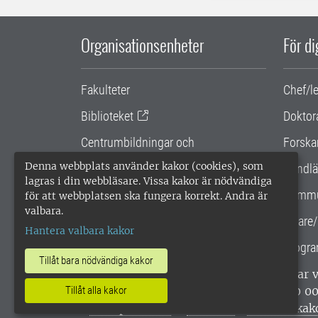
Organisationsenheter
För d
Fakulteter
Chef/l
Biblioteket
Doktor
Centrumbildningar och
Forska
samarbetsprojekt
Denna webbplats använder kakor (cookies), som
Handlä
lagras i din webbläsare. Vissa kakor är nödvändiga
Gemensamma verksamhetsstödet
Kommu
för att webbplatsen ska fungera korrekt. Andra är
valbara.
SLU Holding
Lärare/
Hantera valbara kakor
Progra
Tillåt bara nödvändiga kakor
SLU, Sveriges lantbruksuniversitet, har
Tillåt alla kakor
enligt ISO 14001. •
Telefon: 018-67 10 0
webbplatser
•
Vid KRIS
•
Hantera kak