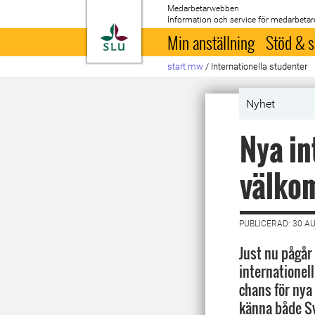
Medarbetarwebben
Information och service för medarbetar
Till startsida
Min anställning
Stöd & s
start mw
/
Internationella studenter
Nyhet
Nya in
välkom
PUBLICERAD: 30 A
Just nu pågår
internationel
chans för nya
känna både Sv