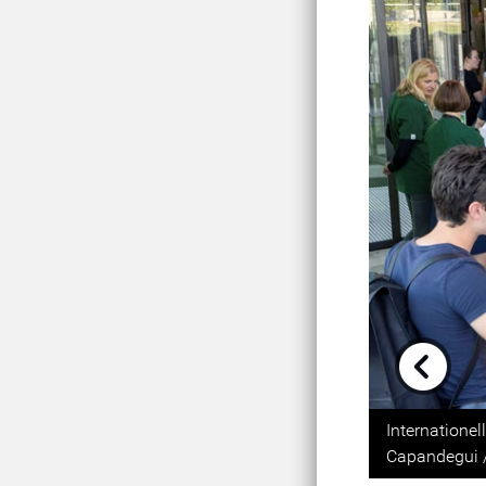
Previou
Internationel
Capandegui 