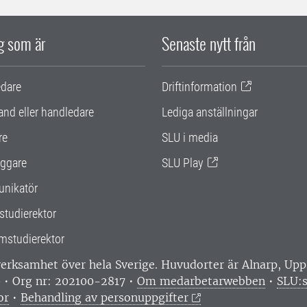
ig som är
Senaste nytt från
edare
Driftinformation
and eller handledare
Lediga anställningar
re
SLU i media
ggare
SLU Play
nikatör
studierektor
mstudierektor
 verksamhet över hela Sverige. Huvudorter är Alnarp, U
0 • Org nr: 202100-2817 •
Om medarbetarwebben
•
SLU:s
or
•
Behandling av personuppgifter