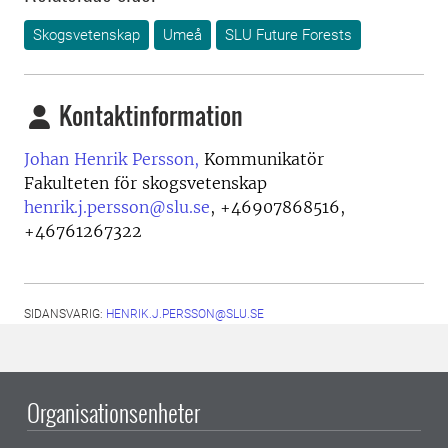
Skogsvetenskap
Umeå
SLU Future Forests
Kontaktinformation
Johan Henrik Persson,
Kommunikatör
Fakulteten för skogsvetenskap
henrik.j.persson@slu.se
,
+46907868516,
+46761267322
SIDANSVARIG:
HENRIK.J.PERSSON@SLU.SE
Organisationsenheter