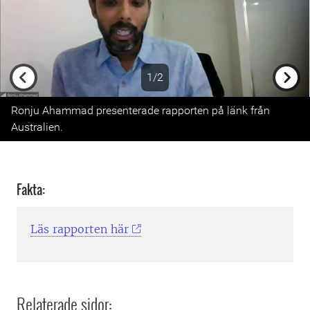
1/2
Previous
Next
Ronju Ahammad presenterade rapporten på länk från
Australien.
Fakta:
Läs rapporten här
Relaterade sidor: