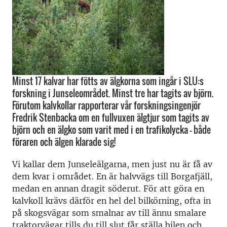
Minst 17 kalvar har fötts av älgkorna som ingår i SLU:s
forskning i Junseleområdet. Minst tre har tagits av björn.
Förutom kalvkollar rapporterar vår forskningsingenjör
Fredrik Stenbacka om en fullvuxen älgtjur som tagits av
björn och en älgko som varit med i en trafikolycka – både
föraren och älgen klarade sig!
Vi kallar dem Junseleälgarna, men just nu är få av
dem kvar i området. En är halvvägs till Borgafjäll,
medan en annan dragit söderut. För att göra en
kalvkoll krävs därför en hel del bilkörning, ofta in
på skogsvägar som smalnar av till ännu smalare
traktorvägar tills du till slut får ställa bilen och