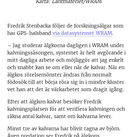
Karta: Lantmäteriet/WRAM
Fredrik Stenbacka följer de forskningsälgar som
har GPS-halsband
via datasystemet WRAM
.
– Jag studerar älgkorna dagligen i WRAM under
kalvningssäsongen, systemet är helt avgörande i
mitt dagliga arbete och möjliggör att jag enkelt
och snabbt kan se om eller när de kalvar. När en
älgkos rörelsemönster ändras från normalt
födosök till att börja röra sig in i mindre kluster
vet han att det är värkarbetet som dragit igång.
Efter att älgkon kalvat besöker Fredrik
kalvningsplatsen för att verifiera kalvningen och
räkna antal kalvar, samt om kalvarna lever.
Minst tre av kalvarna har blivit tagna av björn.
Även predation ser Fredrik på älgkons