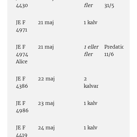
4430
fler
31/5
JE F
21 maj
1 kalv
4971
JE F
21 maj
1 eller
Predation
4974
fler
11/6
Alice
JE F
22 maj
2
4386
kalvar
JE F
23 maj
1 kalv
4986
JE F
24 maj
1 kalv
4419