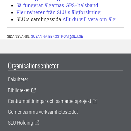
Så fungerar älgarnas GPS-halsband
Fler nyheter från SLU:s älgforskning
SLU:s samlingssida
Allt du vill veta om älg
SIDANSVARIG:
SUSANNA.BERGSTROM@SLU.SE
Organisationsenheter
Fakulteter
Biblioteket
Centrumbildningar och samarbetsprojekt
Gemensamma verksamhetsstödet
SLU Holding