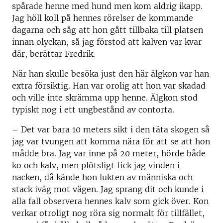
spårade henne med hund men kom aldrig ikapp.
Jag höll koll på hennes rörelser de kommande
dagarna och såg att hon gått tillbaka till platsen
innan olyckan, så jag förstod att kalven var kvar
där, berättar Fredrik.
När han skulle besöka just den här älgkon var han
extra försiktig. Han var orolig att hon var skadad
och ville inte skrämma upp henne. Älgkon stod
typiskt nog i ett ungbestånd av contorta.
– Det var bara 10 meters sikt i den täta skogen så
jag var tvungen att komma nära för att se att hon
mådde bra. Jag var inne på 20 meter, hörde både
ko och kalv, men plötsligt fick jag vinden i
nacken, då kände hon lukten av människa och
stack iväg mot vägen. Jag sprang dit och kunde i
alla fall observera hennes kalv som gick över. Kon
verkar otroligt nog röra sig normalt för tillfället,