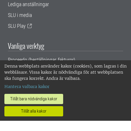
Lediga anställningar
SLU i media
SLU Play
Vanliga verktyg
Proceedo (beställningar, fakturor)
Denna webbplats använder kakor (cookies), som lagras i din
Primula (ledighet, sjukanmälan, lönespec m.m.)
webbläsare. Vissa kakor är nödvändiga för att webbplatsen
ska fungera korrekt. Andra är valbara.
Webbmejl
Hantera valbara kakor
ReachMee
Tillåt bara nödvändiga kakor
Edusign
Tillåt alla kakor
Protokoll och beslutslistor
SLU, Sveriges lantbruksuniversitet, har