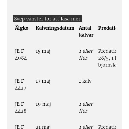
Älgko
Kalvningsdatum
Antal
Predation
kalvar
JE F
15 maj
1 eller
Predation
4984
fler
28/5, 1 kalv
björnslagen
JE F
17 maj
1 kalv
4427
JE F
19 maj
1 eller
4428
fler
JE F
21 maj
1 eller
Predation